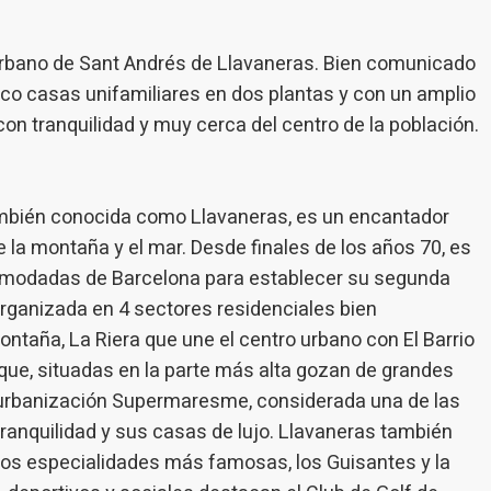
b. La información recogida mediante este tipo de cookies se utiliza en l
n de la actividad de la web para la elaboración de perfiles de navegac
rios con el fin de introducir mejoras en función del análisis de los dato
urbano de Sant Andrés de Llavaneras. Bien comunicado
en los usuarios del servicio. Permiten guardar la información de prefe
ario para mejorar la calidad de nuestros servicios y para ofrecer una m
inco casas unifamiliares en dos plantas y con un amplio
ncia a través de productos recomendados.
con tranquilidad y muy cerca del centro de la población.
ing y publicidad
ookies son utilizadas para almacenar información sobre las preferencia
ambién conocida como Llavaneras, es un encantador
nes personales del usuario a través de la observación continuada de s
 de navegación. Gracias a ellas, podemos conocer los hábitos de nave
 la montaña y el mar. Desde finales de los años 70, es
tio web y mostrar publicidad relacionada con el perfil de navegación del
.
acomodadas de Barcelona para establecer su segunda
Guardar configuración
Aceptar todas
organizada en 4 sectores residenciales bien
ontaña, La Riera que une el centro urbano con El Barrio
que, situadas en la parte más alta gozan de grandes
a urbanización Supermaresme, considerada una de las
ranquilidad y sus casas de lujo. Llavaneras también
os especialidades más famosas, los Guisantes y la