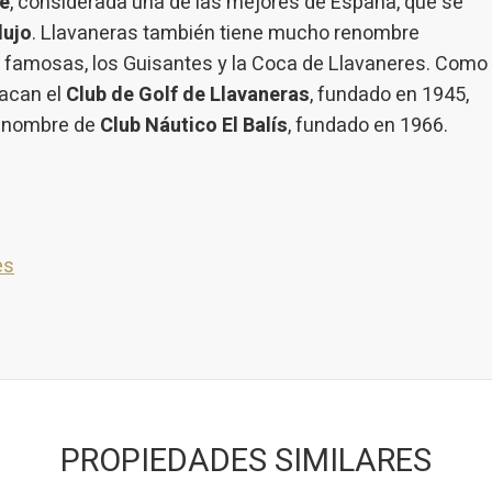
e
, considerada una de las mejores de España, que se
lujo
. Llavaneras también tiene mucho renombre
famosas, los Guisantes y la Coca de Llavaneres. Como
tacan el
Club de Golf de Llavaneras
, fundado en 1945,
l nombre de
Club Náutico El Balís
, fundado en 1966.
es
PROPIEDADES SIMILARES