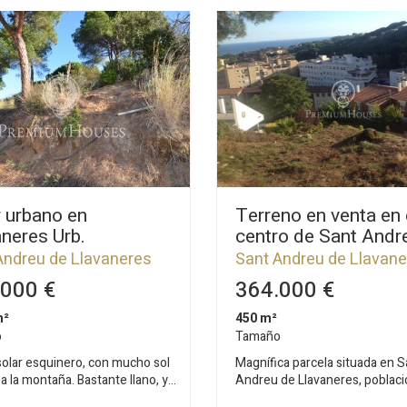
 urbano en
Terreno en venta en 
neres Urb.
centro de Sant Andr
farrera
Llavaneres
Andreu de Llavaneres
Sant Andreu de Llavan
000 €
364.000 €
m²
450 m²
o
Tamaño
solar esquinero, con mucho sol
Magnífica parcela situada en S
 a la montaña. Bastante llano, y
Andreu de Llavaneres, poblaci
ca del centro de la población.
conocida por sus 2 campos de 