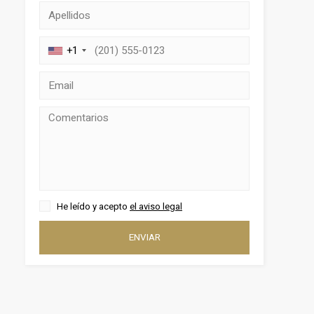
+1
activas
d de
He leído y acepto
el aviso legal
egador
ue
ENVIAR
egación
 de este