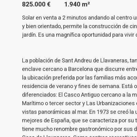
825.000 €
1.940 m²
sitio we
medició
los usua
Solar en venta a 2 minutos andando al centro 
que hac
del usu
y bien orientado, permite la construcción de c
experie
jardín. Es una magnífica oportunidad para vivir 
Market
Estas c
La población de Sant Andreu de Llavaneras, t
eleccio
hábitos
enclave cercano a Barcelona que discurre entre
en el si
usuario
la ubicación preferida por las familias más 
residencia de verano y fines de semana. Está 
diferenciados: El Casco Antiguo cercano a la m
Marítimo o tercer sector y Las Urbanizaciones 
vistas panorámicas al mar. En 1973 se creó l
mejores de España, que se caracteriza por su t
tiene mucho renombre gastronómico por sus d