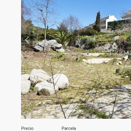
Modif
Técnic
Este sit
mejorar
instala
pudiend
deberá 
de la p
Analít
Precio
Parcela
Permite