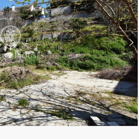
icar cookies
as y funcionales
Siempre 
io web utiliza Cookies propias para recopilar información con la finalida
 nuestros servicios. Si continua navegando, supone la aceptación de la
ción de las mismas. El usuario tiene la posibilidad de configurar su nav
o, si así lo desea, impedir que sean instaladas en su disco duro, aunq
tener en cuenta que dicha acción podrá ocasionar dificultades de nav
ágina web.
icas y personalización
n realizar el seguimiento y análisis del comportamiento de los usuarios