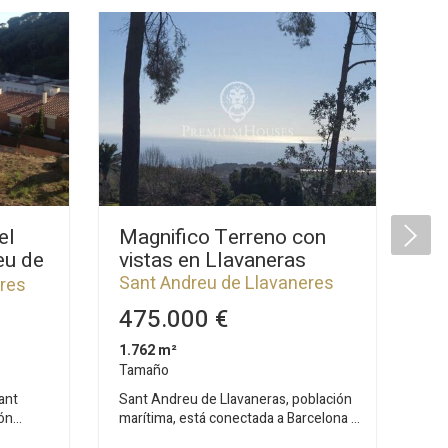
el
Magnifico Terreno con
Pa
eu de
vistas en Llavaneras
en
An
Sant Andreu de Llavaneres
eres
Sa
475.000 €
6
1.762 m²
2.5
Tamaño
Ta
ant
Sant Andreu de Llavaneras, población
San
ón
marítima, está conectada a Barcelona a
uno
Golf,
través de la autopista AP 7 a tan solo
de 