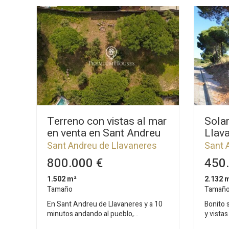
Terreno con vistas al mar
Solar
en venta en Sant Andreu
Llava
de Llavaneres
Roca
Sant Andreu de Llavaneres
Sant 
800.000 €
450.
1.502 m²
2.132 
Tamaño
Tamañ
En Sant Andreu de Llavaneres y a 10
Bonito 
minutos andando al pueblo,
y vistas
encontramos esta magnifica parcela
muy cer