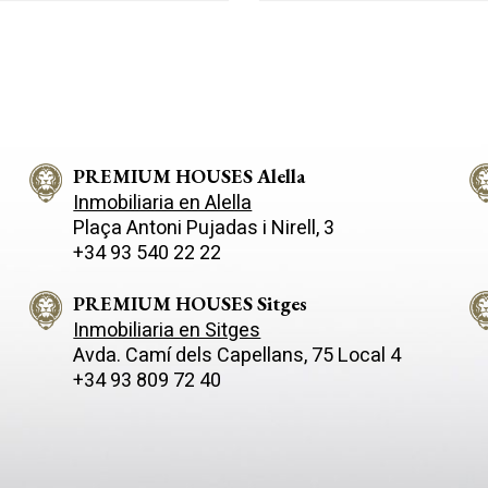
acterísticas de construcción
club Náutico el Balís donde po
realizar todo tipo de deportes
abilidad 0.25 m
acuáticos, centros de hípica, c
tenis y pádel y amplia oferta
 Altura reguladora
gastronómica. El terreno urbano se
encuentra situado en una zon
metros laterales y 3 de atrás.
céntrica, La superficie total de 
cción auxiliar ocupación 3 %,
parcela es de 450 m² y su edifi
áxima 3 m, límites laterales 1
PREMIUM HOUSES Alella
700 m², en el que se permite c
dos viviendas pareadas de un
Inmobiliaria en Alella
o por edificio. Se trata de
m² aproximadamente, compue
Plaça Antoni Pujadas i Nirell, 3
r muy interesante por su
plantas y con garaje y en la q
+34 93 540 22 22
n y características de
disfrutar de vistas al mar y al pu
ión.
una magnífica oportunidad para
con tranquilidad y muy cerca d
PREMIUM HOUSES Sitges
de la población. Disponemos de un
Inmobiliaria en Sitges
proyecto que te puede ayudar
Avda. Camí­ dels Capellans, 75 Local 4
visualizar que tipo de vivienda
+34 93 809 72 40
puede construir. Sant Andreu de
Llavaneres está situada a 35 
de Barcelona mediante autopis
también dispone de servicio d
cada 15 minutos al centro de l
Condal.