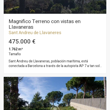
Condal.
Magnifico Terreno con vistas en
Llavaneras
Sant Andreu de Llavaneres
475.000 €
1.762 m²
Tamaño
Sant Andreu de Llavaneras, población marítima, está
conectada a Barcelona a través de la autopista AP 7 a tan solo
30 minutos. Dispone de tren y autobús. La población es
conocida por su cosecha y feria del Pèsol (guisante) y por su
puerto deportivo Port Balis. Con acceso a todo tipo de
servicios y ocio como clubs de golf, tenis, pádel, hípica, nos
encontramos con este magnífico terreno, con grandes
posibilidades, a escasos 2 km de mar. La propiedad forma
parte de una comunidad conformada por 5 vecinos en el
denominado plan especial del Turó. Este conjunto se
compone de 6 parcelas edificables y dos no edificables