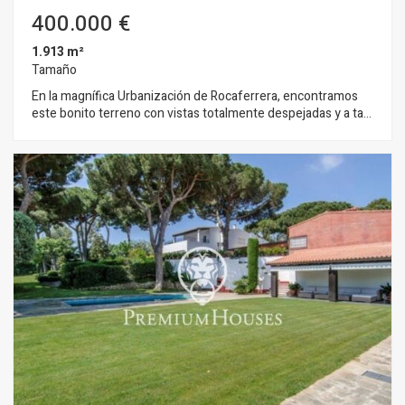
400.000 €
1.913 m²
Tamaño
En la magnífica Urbanización de Rocaferrera, encontramos
este bonito terreno con vistas totalmente despejadas y a tan
solo 5 min en coche de Sant Andreu de Llavaneres. -
Superficie 1.913 m2. - Permite una edificabilidad máxima de
0,25%. - Ocupación del 10%. - Edificabilidad 500 m² planta baja
y una primera planta, y cabe la posibilidad de edificar sótano. -
Permite una altura máxima de fachada de 6,70 m. - Con
posibilidad de construir edificabilidad anexa de 60 m2.