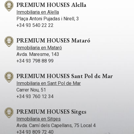
2 habitaciones de servicio y un baño. La primera planta cuenta
PREMIUM HOUSES Alella
con zona común y chimenea y acceso a 2 suites, una de ellas
Inmobiliaria en Alella
con amplia terraza de vistas al jardín y piscina. Un sótano con
Plaça Antoni Pujadas i Nirell, 3
garaje con capacidad para 2 vehículos, gran despensa y cocina
completa con acceso al jardín y piscina. La propiedad dispone
+34 93 540 22 22
también de construcciones auxiliares; casita de invitados o de
servicio de 95 m2 con dos accesos independientes y
PREMIUM HOUSES Mataró
vestuarios de 55 m2 enfocados para la zona exterior de
piscina. Destacamos sus espectaculares vistas al mar y
Inmobiliaria en Mataró
montaña desde donde se disfruta el amanecer o atardecer.
Avda. Maresme, 143
+34 93 798 88 99
PREMIUM HOUSES Sant Pol de Mar
Inmobiliaria en Sant Pol de Mar
Carrer Nou, 51
+34 93 760 12 34
PREMIUM HOUSES Sitges
Inmobiliaria en Sitges
Avda. Camí­ dels Capellans, 75 Local 4
+34 93 809 72 40