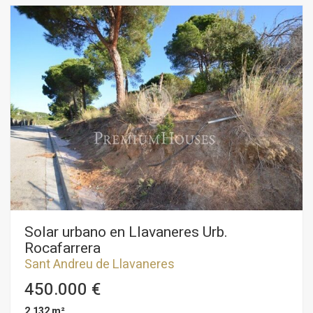
proporciona la propiedad. Un enclave idílico que ofrece
absoluta privacidad y una espléndida parcela prácticamente
llana desde donde se disfruta de la costa del mediterráneo y
los frondosos bosques del área. Un remanso de paz y
sosiego.La vivienda se distribuye prácticamente en una sola
planta a excepción del dormitorio principal que se encuentra
en la planta superior. Toda la fachada está acristalada con
grandes ventanales que corresponden a un gran salón
comedor más un despacho. En la parte posterior de la
vivienda se encuentra la cocina con office independiente más
el resto de dormitorios.La suite principal goza de grandes
dimensiones y un atractivo baño con bañera de hidromasaje
desde el cual se disfruta también de unas atractivas vistas al
exterior. En esta misma planta también se ha dispuesto de un
agradable salón.La propiedad cuenta con piscina, pozo y
depósito de agua, calefacción radial.
Solar urbano en Llavaneres Urb.
Rocafarrera
Sant Andreu de Llavaneres
450.000 €
2.132 m²