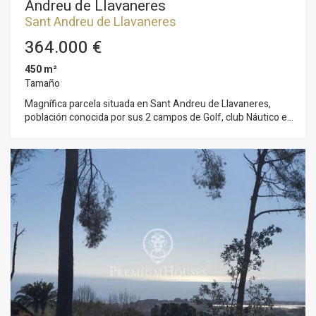
Andreu de Llavaneres
Sant Andreu de Llavaneres
364.000 €
450 m²
Tamaño
Magnífica parcela situada en Sant Andreu de Llavaneres,
población conocida por sus 2 campos de Golf, club Náutico el
Balís donde poder realizar todo tipo de deportes acuáticos,
centros de hípica, clubs de tenis y pádel y amplia oferta
gastronómica. El terreno urbano se encuentra situado en una
zona muy céntrica, La superficie total de la parcela es de
450 m² y su edificabilidad 700 m², en el que se permite
construir dos viviendas pareadas de unos 350 m²
aproximadamente, compuesta de 3 plantas y con garaje y en
la que puedes disfrutar de vistas al mar y al pueblo. Es una
magnífica oportunidad para vivir con tranquilidad y muy cerca
del centro de la población. Disponemos de un proyecto que te
puede ayudar a visualizar que tipo de vivienda que se puede
construir. Sant Andreu de Llavaneres está situada a 35
minutos de Barcelona mediante autopista, también dispone
de servicio de tren cada 15 minutos al centro de la ciudad