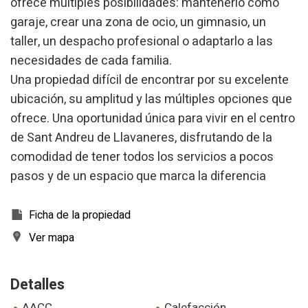
ofrece múltiples posibilidades: mantenerlo como
garaje, crear una zona de ocio, un gimnasio, un
taller, un despacho profesional o adaptarlo a las
necesidades de cada familia.
Una propiedad difícil de encontrar por su excelente
Modificar cookies
ubicación, su amplitud y las múltiples opciones que
ofrece. Una oportunidad única para vivir en el centro
Técnicas y funcionales
Siempre activas
de Sant Andreu de Llavaneres, disfrutando de la
Este sitio web utiliza Cookies propias para recopilar
comodidad de tener todos los servicios a pocos
información con la finalidad de mejorar nuestros servicios.
Si continua navegando, supone la aceptación de la
pasos y de un espacio que marca la diferencia
instalación de las mismas. El usuario tiene la posibilidad
de configurar su navegador pudiendo, si así lo desea,
impedir que sean instaladas en su disco duro, aunque
deberá tener en cuenta que dicha acción podrá ocasionar
Ficha de la propiedad
dificultades de navegación de la página web.
Ver mapa
Analíticas y personalización
Detalles
Permiten realizar el seguimiento y análisis del
comportamiento de los usuarios de este sitio web. La
información recogida mediante este tipo de cookies se
AACC
calefacción