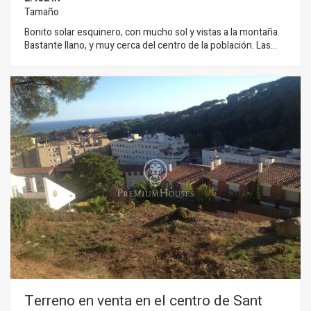
Tamaño
Bonito solar esquinero, con mucho sol y vistas a la montaña.
Bastante llano, y muy cerca del centro de la población. Las
características de construcción son: Parcela mínima 2000 m².
Frente mínimo 30 m. Edificabilidad 0.25 m techo. Densidad 1
edificio por parcela. Ocupación 10 %. Altura reguladora 6.70
m. PB+ 1. Distancias 6 metros a la calle 3 metros laterales y 3
de atrás. Construcción auxiliar ocupación 3 %, altura máxima 3
m, límites laterales 1 m. Planta subterránea. 2 plazas de
aparcamiento por edificio. Se trata de un solar muy
interesante por su ubicación y características de edificación.
Terreno en venta en el centro de Sant