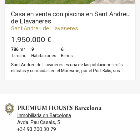
Casa en venta con piscina en Sant Andreu
de Llavaneres
Sant Andreu de Llavaneres
1.950.000 €
786 m²
9
6
Tamaño
Habitaciones
Baños
Sant Andreu de Llavaneres es una de las poblaciones más
elitistas y conocidas en el Maresme, por el Port Balís, sus
playas y urbanizaciones. Es aquí en Llavaneres donde
encontramos esta magnífica propiedad cerca de todos los
servicios, clubs de golf, tenis, pádel, colegios públicos o
privados y perfectamente conectada a Barcelona a través de
Autopista, tres, autobuses etc. Esta propiedad se sitúa en una
parcela de 7.075 m2 rodeada de un maravilloso jardín que la
PREMIUM HOUSES Barcelona
dota de gran privacidad. Al entrar en la planta principal,
Inmobiliaria en Barcelona
encontramos un gran salón comedor de unos 80 m2 aprox.
Avda. Pau Casals, 5
con chimenea, amplia cocina, una habitación suite y 3
+34 93 200 30 79
habitaciones dobles (de las cuales 2 con acceso directo a un
baño completo). Gran zona de lavandería, que además incluye