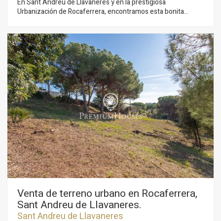
En Sant Andreu de Llavaneres y en la prestigiosa
Urbanización de Rocaferrera, encontramos esta bonita
parcela dispuesta para constituir una casa. - Superficie 1.936
m2. - Permite una edificabilidad máxima de 0,25%. -
Ocupación del 10%. - Edificabilidad 500 m², planta baja y una
primera planta, y cabe la posibilidad de edificar sótano. -
Permite una altura máxima de fachada de 6,70 m. - Con
posibilidad de construir edificabilidad anexa de 60 m2.
Venta de terreno urbano en Rocaferrera,
Sant Andreu de Llavaneres.
Sant Andreu de Llavaneres