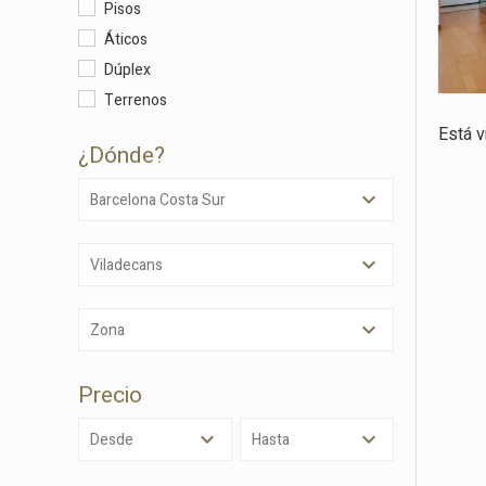
Pisos
Modif
Áticos
Dúplex
Terrenos
Técnic
Está 
Este sit
¿dónde?
mejorar
instala
pudiend
Barcelona Costa Sur
deberá 
de la p
Viladecans
Analít
Permite
Zona
sitio we
medició
los usua
Precio
que hac
del usu
experie
Desde
Hasta
Market