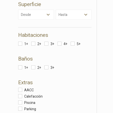
Superficie
Estas c
eleccio
Desde
Hasta
hábitos
en el si
usuario
Habitaciones
1+
2+
3+
4+
5+
Baños
1+
2+
3+
Extras
AACC
Calefacción
Piscina
Parking