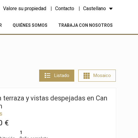
Valore su propiedad
Contacto
Castellano
R
QUIÉNES SOMOS
TRABAJA CON NOSOTROS
Listado
Mosaico
 terraza y vistas despejadas en Can
n
s
0 €
1