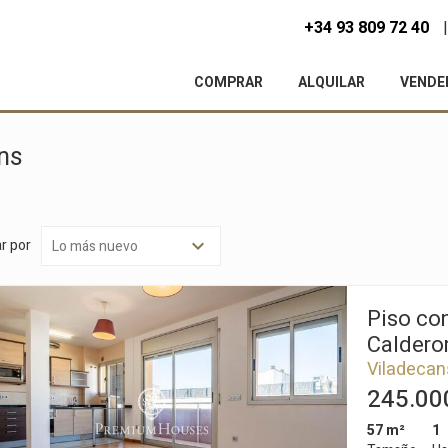
+34 93 809 72 40
COMPRAR
ALQUILAR
VENDE
ans
r por
Piso con
Caldero
Viladecan
245.00
57 m²
1