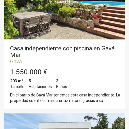
Casa independiente con piscina en Gavá
Mar
Gavà
1.550.000 €
203 m²
5
3
Tamaño
Habitaciones
Baños
En el barrio de Gavá Mar tenemos esta casa independiente. La
propiedad cuenta con mucha luz natural gracias a su
orientación a sur. La casa tiene un gran espacio exterior
compuesto de una gran parcela con Jardín y piscina. La
vivienda se divide en dos plantas. En la planta baja tenemos la
zona de dia que se compone de una amplio salón-comedor
con salida al jardín y piscina. Seguidamente, hay una cocina