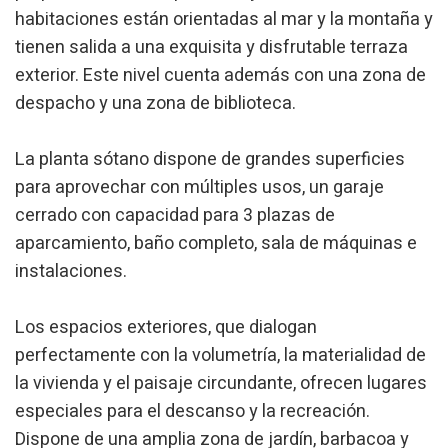
habitaciones están orientadas al mar y la montaña y
Marketing y publicidad
tienen salida a una exquisita y disfrutable terraza
Estas cookies son utilizadas para almacenar información
sobre las preferencias y elecciones personales del usuario
exterior. Este nivel cuenta además con una zona de
a través de la observación continuada de sus hábitos de
despacho y una zona de biblioteca.
navegación. Gracias a ellas, podemos conocer los hábitos
de navegación en el sitio web y mostrar publicidad
relacionada con el perfil de navegación del usuario.
La planta sótano dispone de grandes superficies
para aprovechar con múltiples usos, un garaje
cerrado con capacidad para 3 plazas de
aparcamiento, baño completo, sala de máquinas e
instalaciones.
Los espacios exteriores, que dialogan
perfectamente con la volumetría, la materialidad de
la vivienda y el paisaje circundante, ofrecen lugares
especiales para el descanso y la recreación.
Dispone de una amplia zona de jardín, barbacoa y