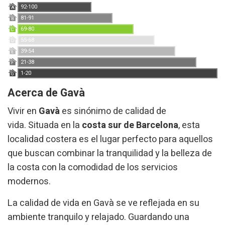
92-100
A
81-91
B
69-80
C
55-68
D
39-54
E
21-38
F
1-20
G
Acerca de Gavà
Vivir en
Gavà
es sinónimo de calidad de
vida. Situada en la
costa sur de Barcelona
, esta
localidad costera es el lugar perfecto para aquellos
que buscan combinar la tranquilidad y la belleza de
la costa con la comodidad de los servicios
modernos.
La calidad de vida en Gavà se ve reflejada en su
ambiente tranquilo y relajado. Guardando una