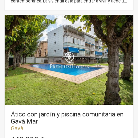
contemporánea. La vivienda está para entrar a vivir y tiene una
gran parcela con frutales y una piscina de gran tamaño. Por su
orientación a sur, la casa goza de mucha luz natural. La
propiedad se divide en dos plantas. En la planta baja, zona de
día, se compone de un gran salón-comedor con chimenea
central y una cocina americana. Desde el salón-comedor se
accede al jardín mediante un gran ventanal. Además, hay una
habitación individual y un baño completo que da servicio a
toda la planta baja. En la primera planta, zona de noche, se
compone de cuatro habitaciones dobles, una en suite con su
vestidor y salida a su terraza con vistas despejadas.
Finalmente, un baño completo da servicio a las demás
habitaciones. La casa está equipada con aire acondicionado
por conductos y suelos radiantes en ambas plantas. El barrio
de La Sentiu de Gavá se ubica dentro del Parc Natural del
Garraf, a cinco minutos de Gavà y Castelldefels, con buen
acceso a servicios, playa, aeropuerto y Barcelona.
Ático con jardín y piscina comunitaria en
Gavà Mar
Gavà