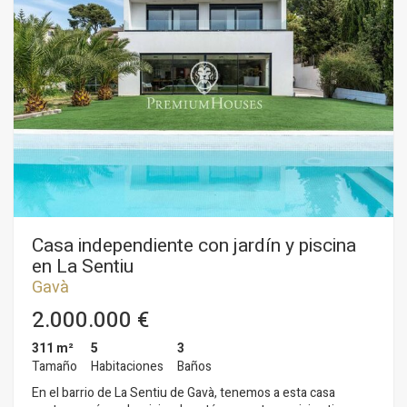
independiente con acceso a una terraza. En la primera planta
tenemos la zona de noche dónde nos encontramos con cinco
habitaciones dobles y tres baños completos. En el sótano hay
un garaje para aparcar un coche y un trastero. El barrio de
Gavá Mar es una zona tranquila y residencial. Está rodeada
con un entorno natural y a pocos metros a pie de la playa.
Destaca también por su cercanía con colegios como el British
College Gavá, y su fácil acceso y buena conexión con la
autopista en dirección Barcelona y el aeropuerto del Pratt.
Casa independiente con jardín y piscina
en La Sentiu
Gavà
2.000.000 €
311 m²
5
3
Tamaño
Habitaciones
Baños
En el barrio de La Sentiu de Gavà, tenemos a esta casa