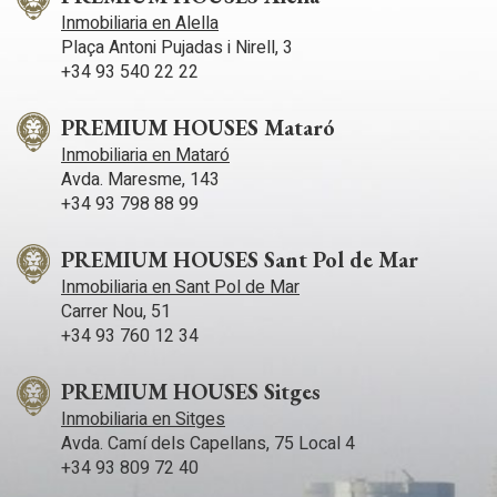
caracteriza por ser una zona exclusiva, residencial y tranquila,
Inmobiliaria en Alella
donde se puede disfrutar de unas playas espectaculares.
Plaça Antoni Pujadas i Nirell, 3
Cuenta con prestigiosas escuelas internacionales y
reconocidas academias de Tenis.
+34 93 540 22 22
PREMIUM HOUSES Mataró
Inmobiliaria en Mataró
Avda. Maresme, 143
+34 93 798 88 99
PREMIUM HOUSES Sant Pol de Mar
Inmobiliaria en Sant Pol de Mar
Carrer Nou, 51
+34 93 760 12 34
PREMIUM HOUSES Sitges
Inmobiliaria en Sitges
Avda. Camí­ dels Capellans, 75 Local 4
+34 93 809 72 40