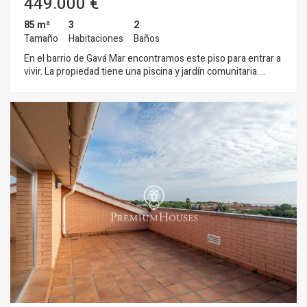
449.000 €
85 m²
3
2
Tamaño
Habitaciones
Baños
En el barrio de Gavá Mar encontramos este piso para entrar a
vivir. La propiedad tiene una piscina y jardín comunitaria.
Dispone también de una zona de juegos infantiles en la zona
común. El piso se distribuye en una zona de día que tiene un
salón-comedor, una cocina independiente y un aseo de
cortesía. El salón-comedor dispone de una chimenea y de un
acceso a una terraza acristalada con vistas despejadas a la
zona comunitaria. La zona de noche se compone de tres
habitaciones dobles. Desde la habitación principal hay un
acceso a la terraza acristalada. Hay un baño completo que da
servicio a la zona de noche. El piso dispone de un trastero y
de dos plazas de parking. El barrio de Gavá Mar se caracteriza
por ser una zona exclusiva, residencial y tranquila, donde se
puede disfrutar de unas playas y vistas espectaculares. Se
encuentra a tan solo 20 minutos del centro de Barcelona y 10
minutos del Aeropuerto Internacional El Prat. Cuenta con
prestigiosas escuelas internacionales y reconocidas
academias de Tenis.