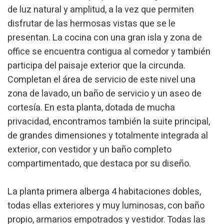
de luz natural y amplitud, a la vez que permiten
Técnicas y funcionales
Siempre activas
disfrutar de las hermosas vistas que se le
presentan. La cocina con una gran isla y zona de
Este sitio web utiliza Cookies propias para recopilar
información con la finalidad de mejorar nuestros servicios.
office se encuentra contigua al comedor y también
Si continua navegando, supone la aceptación de la
instalación de las mismas. El usuario tiene la posibilidad
participa del paisaje exterior que la circunda.
de configurar su navegador pudiendo, si así lo desea,
impedir que sean instaladas en su disco duro, aunque
Completan el área de servicio de este nivel una
deberá tener en cuenta que dicha acción podrá ocasionar
zona de lavado, un baño de servicio y un aseo de
dificultades de navegación de la página web.
cortesía. En esta planta, dotada de mucha
Analíticas y personalización
privacidad, encontramos también la suite principal,
de grandes dimensiones y totalmente integrada al
Permiten realizar el seguimiento y análisis del
comportamiento de los usuarios de este sitio web. La
exterior, con vestidor y un baño completo
información recogida mediante este tipo de cookies se
utiliza en la medición de la actividad de la web para la
compartimentado, que destaca por su diseño.
elaboración de perfiles de navegación de los usuarios con
el fin de introducir mejoras en función del análisis de los
datos de uso que hacen los usuarios del servicio. Permiten
La planta primera alberga 4 habitaciones dobles,
guardar la información de preferencia del usuario para
mejorar la calidad de nuestros servicios y para ofrecer una
todas ellas exteriores y muy luminosas, con baño
mejor experiencia a través de productos recomendados.
propio, armarios empotrados y vestidor. Todas las