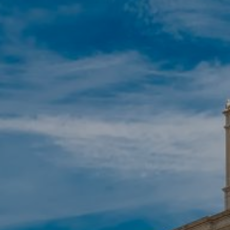
Modificar cookies
Técnicas y funcionales
Siempre activas
Este sitio web utiliza Cookies propias para recopilar
información con la finalidad de mejorar nuestros servicios.
Si continua navegando, supone la aceptación de la
instalación de las mismas. El usuario tiene la posibilidad
de configurar su navegador pudiendo, si así lo desea,
impedir que sean instaladas en su disco duro, aunque
deberá tener en cuenta que dicha acción podrá ocasionar
dificultades de navegación de la página web.
Analíticas y personalización
Permiten realizar el seguimiento y análisis del
comportamiento de los usuarios de este sitio web. La
información recogida mediante este tipo de cookies se
utiliza en la medición de la actividad de la web para la