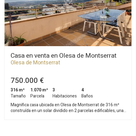
Casa en venta en Olesa de Montserrat
Olesa de Montserrat
750.000 €
316 m²
1.070 m²
3
4
Tamaño
Parcela
Habitaciones
Baños
Magnífica casa ubicada en Olesa de Montserrat de 316 m²
construída en un solar dividido en 2 parcelas edificables, una
de 400 metros cuadrados y otra de 670, con piscina y terraza
con vistas despejadas. Esta vivienda se divide en tres plantas
con doble acceso y dispone de mucha luz natural durante
gran parte del día. La planta principal se divide en un recibidor,