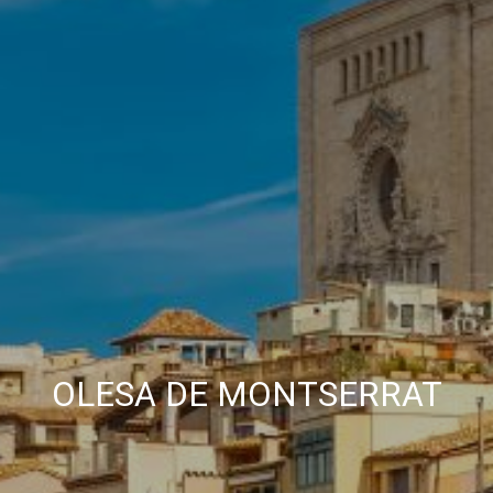
elaboración de perfiles de navegación de los usuarios con
el fin de introducir mejoras en función del análisis de los
datos de uso que hacen los usuarios del servicio. Permiten
guardar la información de preferencia del usuario para
mejorar la calidad de nuestros servicios y para ofrecer una
mejor experiencia a través de productos recomendados.
Marketing y publicidad
Estas cookies son utilizadas para almacenar información
sobre las preferencias y elecciones personales del usuario
a través de la observación continuada de sus hábitos de
navegación. Gracias a ellas, podemos conocer los hábitos
de navegación en el sitio web y mostrar publicidad
relacionada con el perfil de navegación del usuario.
OLESA DE MONTSERRAT