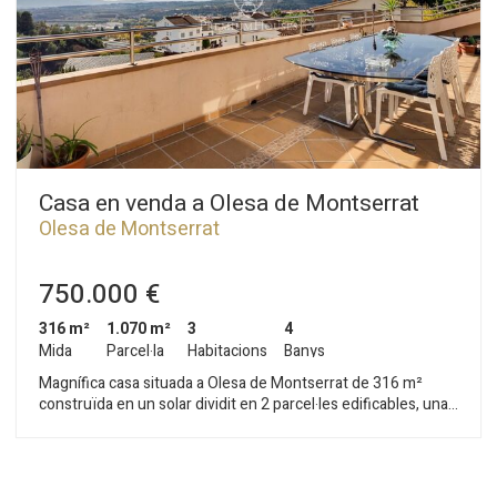
Casa en venda a Olesa de Montserrat
Olesa de Montserrat
750.000 €
316 m²
1.070 m²
3
4
Mida
Parcel·la
Habitacions
Banys
Magnífica casa situada a Olesa de Montserrat de 316 m²
construïda en un solar dividit en 2 parcel·les edificables, una
de 400 metres quadrats i una altra de 670, amb piscina i
terrassa amb vista buidades. Aquest habitatge es divideix en
tres plantes amb doble accés i disposa de molta llum natural
durant gran part del dia. La planta principal es divideix en un