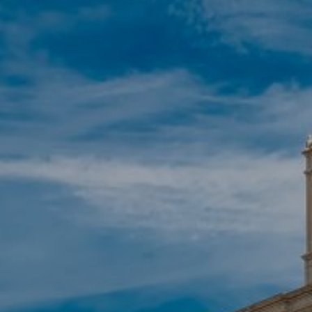
Modificar cookies
Tècniques i funcionals
Sempre activades
Aquest lloc web utilitza cookies pròpies per recopilar
informació amb la finalitat de millorar els nostres serveis.
Si continua navegant, suposa l'acceptació de la instal·lació
de les mateixes. L'usuari té la possibilitat de configurar el
navegador podent, si així ho desitja, impedir que siguin
instal·lades al disc dur, encara que haurà de tenir en
compte que aquesta acció podrà ocasionar dificultats de
navegació de la pàgina web.
Analítiques i personalització
Permeten fer el seguiment i l'anàlisi del comportament
dels usuaris d'aquest lloc web. La informació recollida
mitjançant aquest tipus de cookies s'utilitza en el
mesurament de l'activitat del web per a l'elaboració de