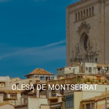
perfils de navegació dels usuaris per introduir millores en
funció de l'anàlisi de les dades d'ús que fan els usuaris del
servei. Permeten desar la informació de preferència de
l'usuari per millorar la qualitat dels nostres serveis i oferir
una millor experiència a través de productes recomanats.
Marketing i publicitat
Aquestes cookies són utilitzades per emmagatzemar
informació sobre les preferències i les eleccions personals
de l'usuari a través de l'observació continuada dels seus
hàbits de navegació. Gràcies a elles, podem conèixer els
hàbits de navegació al lloc web i mostrar publicitat
relacionada amb el perfil de navegació de l'usuari.
OLESA DE MONTSERRAT