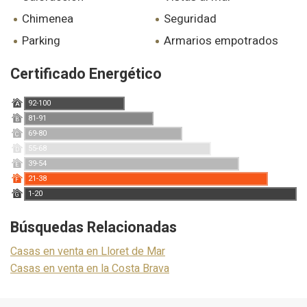
chimenea
seguridad
parking
armarios empotrados
Certificado Energético
92-100
A
81-91
B
69-80
C
55-68
D
39-54
E
21-38
F
1-20
G
Búsquedas Relacionadas
Casas en venta en Lloret de Mar
Casas en venta en la Costa Brava