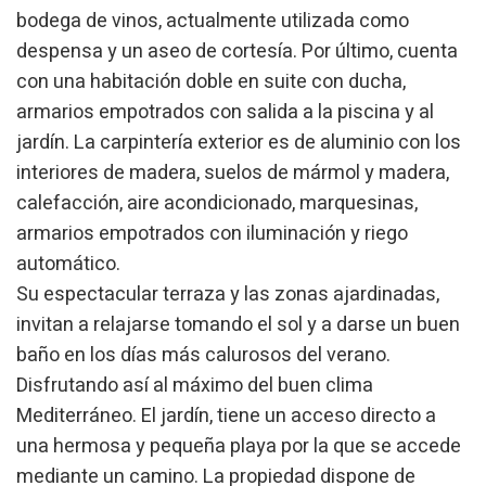
bodega de vinos, actualmente utilizada como
información con la finalidad de mejorar nuestros servicios.
Si continua navegando, supone la aceptación de la
despensa y un aseo de cortesía. Por último, cuenta
instalación de las mismas. El usuario tiene la posibilidad
de configurar su navegador pudiendo, si así lo desea,
con una habitación doble en suite con ducha,
impedir que sean instaladas en su disco duro, aunque
deberá tener en cuenta que dicha acción podrá ocasionar
armarios empotrados con salida a la piscina y al
dificultades de navegación de la página web.
jardín. La carpintería exterior es de aluminio con los
interiores de madera, suelos de mármol y madera,
Analíticas y personalización
calefacción, aire acondicionado, marquesinas,
Permiten realizar el seguimiento y análisis del
armarios empotrados con iluminación y riego
comportamiento de los usuarios de este sitio web. La
información recogida mediante este tipo de cookies se
automático.
utiliza en la medición de la actividad de la web para la
elaboración de perfiles de navegación de los usuarios con
Su espectacular terraza y las zonas ajardinadas,
el fin de introducir mejoras en función del análisis de los
datos de uso que hacen los usuarios del servicio. Permiten
invitan a relajarse tomando el sol y a darse un buen
guardar la información de preferencia del usuario para
baño en los días más calurosos del verano.
mejorar la calidad de nuestros servicios y para ofrecer una
mejor experiencia a través de productos recomendados.
Disfrutando así al máximo del buen clima
Mediterráneo. El jardín, tiene un acceso directo a
Marketing y publicidad
una hermosa y pequeña playa por la que se accede
Estas cookies son utilizadas para almacenar información
mediante un camino. La propiedad dispone de
sobre las preferencias y elecciones personales del usuario