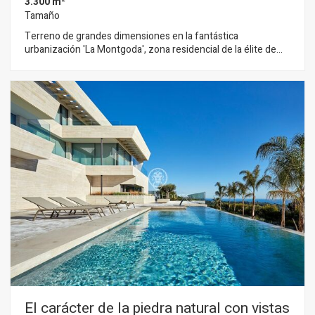
3.300 m²
Tamaño
Terreno de grandes dimensiones en la fantástica
urbanización 'La Montgoda', zona residencial de la élite de
Lloret de Mar con su propia cala rocosa llamada 'Cala Trons' a
pocos metros del Camí de Ronda este terreno de 3.300 m² es
divisible en dos o cuatro parcelas, con un tamaño mínimo de
parcela de 800 m². Según la normativa urbanística de la zona,
se puede construir hasta 500 m² de vivienda distribuidos en
planta baja y primera planta, más la planta semisótano. En
caso de querer dividir el terreno en diferentes parcelas, la
ocupación de la vivienda será como máximo del 20 % con una
edificabilidad del 40 %.
El carácter de la piedra natural con vistas