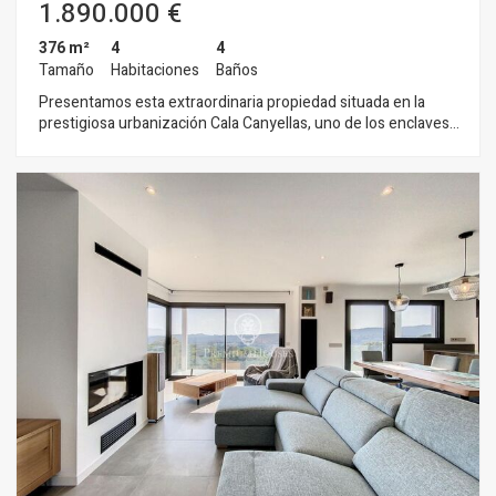
1.890.000 €
376 m²
4
4
Tamaño
Habitaciones
Baños
Presentamos esta extraordinaria propiedad situada en la
prestigiosa urbanización Cala Canyellas, uno de los enclaves
más deseados de Lloret de Mar. Una villa que combina
ubicación privilegiada, vistas infinitas al Mediterráneo y una
incomparable sensación de privacidad y tranquilidad, creando
un auténtico paraíso de sol durante todo el año. Sobre una
amplia parcela de 1.286 m², la casa fue construida en 1996
por su actual propietario, diseñada con una clara prioridad:
capturar el mar desde cada rincón. Su distribución funcional y
sus espacios abiertos integran el paisaje mediterráneo de
forma natural en la vida diaria. La vivienda se desarrolla
principalmente en una cómoda planta. Espacios muy
luminosos y abierta al jardín y orientados estratégicamente
hacia las impresionantes vistas. La distribución es cómoda y
fucional .Un practico recibidor con un baño de cortesia da
paso al salón con grandes ventanales y a una cocina abierta
con barra de bar, zona de office y gran despensa con
almacenaje y electrodomesticos. En esta misma planta la
zona de noche, cuenta con dos habitaciones en suite.