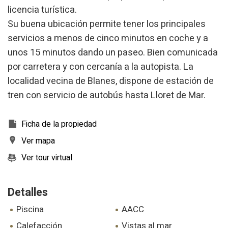
a través de la observación continuada de sus hábitos de
licencia turística.
navegación. Gracias a ellas, podemos conocer los hábitos
Su buena ubicación permite tener los principales
de navegación en el sitio web y mostrar publicidad
relacionada con el perfil de navegación del usuario.
servicios a menos de cinco minutos en coche y a
unos 15 minutos dando un paseo. Bien comunicada
por carretera y con cercanía a la autopista. La
localidad vecina de Blanes, dispone de estación de
tren con servicio de autobús hasta Lloret de Mar.
Ficha de la propiedad
Ver mapa
Ver tour virtual
Detalles
piscina
AACC
calefacción
vistas al mar