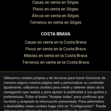
Casas en venta en Sitges
Pisos en venta en Sitges
Áticos en venta en Sitges
Guardar configuración
Aceptar todas
Terrenos en venta en Sitges
COSTA BRAVA
Casas en venta en la Costa Brava
Pisos en venta en la Costa Brava
Masías en venta en la Costa Brava
Terrenos en venta en la Costa Brava
Utilizamos cookies propias y de terceros para hacer funcionar de
manera segura nuestra página web y personalizar su contenido.
Copyright © 2026 Premium Houses
Igualmente, utilizamos cookies para medir y obtener datos de la
navegación que realiza y para ajustar la publicidad a sus gustos y
Aviso legal
preferencias. Pulse el botón "Aceptar todas" para confirmar que
ha leído y aceptado la información presentada. Para administrar
Política de privacidad
o deshabilitar estas cookies haga click en "Configuración". Puede
Política de cookies
obtener más información en nuestra
política de cookies
.