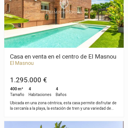
muy especial, el porche delante de la piscina y zona de
barbacoa para disfrutar del micro clima del Maresme durante
todo el año.
Casa en venta en el centro de El Masnou
El Masnou
1.295.000 €
400 m²
4
4
Tamaño
Habitaciones
Baños
Ubicada en una zona céntrica, esta casa permite disfrutar de
la cercanía a la playa, la estación de tren y una variedad de
comercios, todo en un entorno tranquilo y exclusivo. La
privacidad está garantizada, permitiendo vivir con libertad sin
renunciar a la comodidad de tener todo a mano. Desde el