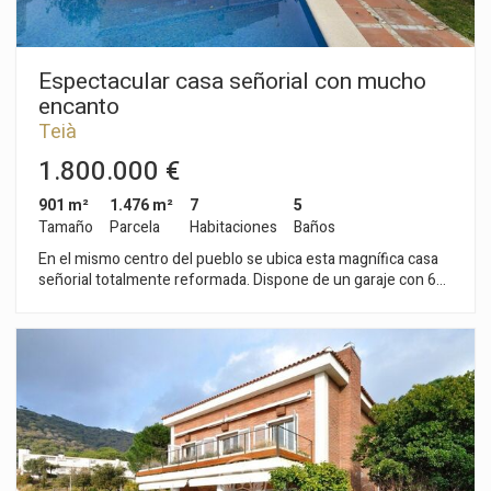
Espectacular casa señorial con mucho
encanto
Teià
1.800.000 €
901 m²
1.476 m²
7
5
Tamaño
Parcela
Habitaciones
Baños
En el mismo centro del pueblo se ubica esta magnífica casa
señorial totalmente reformada. Dispone de un garaje con 6
plazas de coche, un jardín llano, piscina, 2 salones,
habitaciones suites, etc. La propiedad se puede destinar a
vivienda o a hotel con encanto, restaurante o cualquier tipo de
negocio que requiera estar dentro de un marco rural pero con
proximidad a Barcelona, aeropuertos, puerto deportivo, club
de tenis o golf. Un marco ideal con un microclima único para
disfrutar de una buena calidad de vida/negocio.ID 1150067