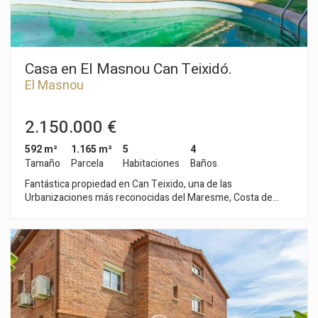
Casa en El Masnou Can Teixidó.
El Masnou
2.150.000 €
592 m²
1.165 m²
5
4
Tamaño
Parcela
Habitaciones
Baños
Fantástica propiedad en Can Teixido, una de las
Urbanizaciones más reconocidas del Maresme, Costa de
Barcelona, a tan sólo 10 minutos del centro de la ciudad.Al
lado de la playa y del Puerto Deportivo.Grandes espacios, bien
distribuidos y luminosos. Varias suites con vestidor, zona para
el servicio y gran sala diáfana en sótano con cocina donde
disfrutar de otro ambiente.Un gran salón comedor y cocina
tipo office con zona de lavado independiente.El jardín está en
un estado impecable, se realizó toda la instalación de la
iluminación exterior para conseguir un ambiente nocturno