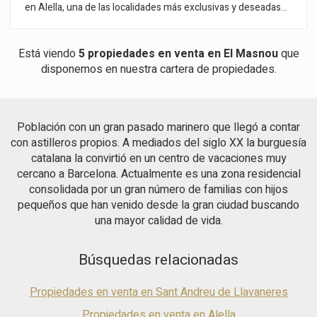
en Alella, una de las localidades más exclusivas y deseadas
del Maresme, reconocida por su ambiente tranquilo y su
cercanía al mar Mediterráneo. Esta propiedad, con 315 m²
construidos sobre una amplia parcela de 823 m², será
Está viendo
5 propiedades en venta en El Masnou
que
entregada completamente renovada, ofreciendo materiales
disponemos en nuestra cartera de propiedades.
de primera calidad y un diseño contemporáneo que equilibra a
la perfección la elegancia con la funcionalidad. La vivienda
está distribuida en tres niveles que aprovechan cada rincón
de manera eficiente conectadas con su ascensor. En la planta
Población con un gran pasado marinero que llegó a contar
baja, encontrarás un espacioso garaje junto con áreas de
con astilleros propios. A mediados del siglo XX la burguesía
almacenamiento. La primera planta está dedicada al descanso,
con acogedores dormitorios y modernos baños. Finalmente,
catalana la convirtió en un centro de vacaciones muy
la segunda planta se convierte en el corazón social de la casa,
cercano a Barcelona. Actualmente es una zona residencial
con un salón-comedor de concepto abierto, amplio y
consolidada por un gran número de familias con hijos
luminoso, que se extiende por 60 m² y conecta de manera
pequeños que han venido desde la gran ciudad buscando
armoniosa con el jardín privado. El exterior es un auténtico
una mayor calidad de vida.
oasis, con una piscina privada perfecta para refrescarte en los
días de verano, una pérgola elegante que añade un toque de
sofisticación y una chimenea de obra que convierte el jardín
Búsquedas relacionadas
en un espacio acogedor durante todo el año. La zona de
descanso alberga cuatro dormitorios, dos baños completos,
un aseo adicional y un lavadero independiente para mayor
Propiedades en venta en Sant Andreu de Llavaneres
comodidad. Cada una de las estancias disfruta de vistas
Propiedades en venta en Alella
despejadas que llenan el hogar de luz natural y una sensación