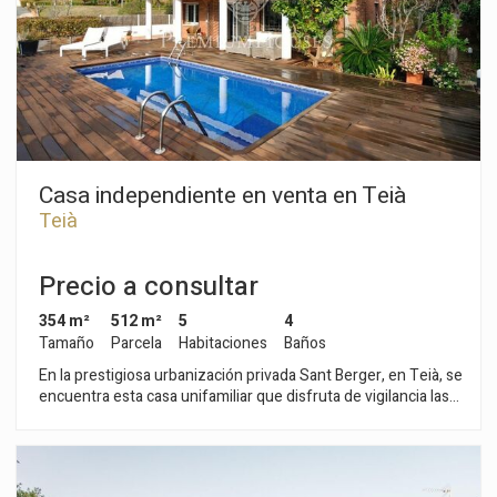
Casa independiente en venta en Teià
Teià
Precio a consultar
354 m²
512 m²
5
4
Tamaño
Parcela
Habitaciones
Baños
En la prestigiosa urbanización privada Sant Berger, en Teià, se
encuentra esta casa unifamiliar que disfruta de vigilancia las
24 horas y de una excelente ubicación, próxima al club de
tenis y al Pitch & Putt. Construida con obra vista artesanal
sobre una parcela plana, la propiedad ofrece una elegante
piscina rodeada de tarima de madera de Ipe, un agradable