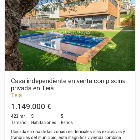
habitaciones y servicios. Segunda planta con varias
habitaciones, baños, salón, balcón exterior. Ultima planta ó
buhardilla con mucho espacio, el techo de vigas de madera en
perfecto estado, la iluminación esta a base de ventanitas con
unas vistas excelentes al mar.Esta casa señorial es
posiblemente una oportunidad para el público que busque
una propiedad de alto nivel.
Casa independiente en venta con piscina
privada en Teià
Teià
1.149.000 €
423 m²
5
5
Tamaño
Habitaciones
Baños
Ubicada en una de las zonas residenciales más exclusivas y
tranquilas del municipio, esta magnífica vivienda combina