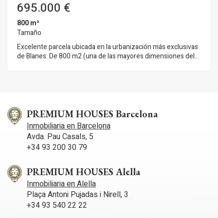
695.000 €
800 m²
Tamaño
Excelente parcela ubicada en la urbanización más exclusivas
de Blanes. De 800 m2 (una de las mayores dimensiones del
entorno) orientada hacia el este y en ella se podría construir
una fantástica vivienda de lujo. Rodeada de bonitos chalets,
pinos y unas fantásticas vistas al mar. Terreno soleado y fácil
acceso a la playa y a un 1km. del núcleo urbano de Blanes, uno
de los principales destinos turísticos de la Costa Brava. Ha
estado galardonado con la certificación Destino de Turismo
PREMIUM HOUSES Barcelona
Familiar, otorgada por la Agencia Catalana de Turismo y
Inmobiliaria en Barcelona
conocida también por el Concurso Internacional de Fuegos
Avda. Pau Casals, 5
Artificiales que tiene lugar en el mes de Julio. Tranquila y
+34 93 200 30 79
arbolada zona residencial donde se encuentran algunas de las
propiedades más exclusivas de la costa.
PREMIUM HOUSES Alella
Inmobiliaria en Alella
Plaça Antoni Pujadas i Nirell, 3
+34 93 540 22 22