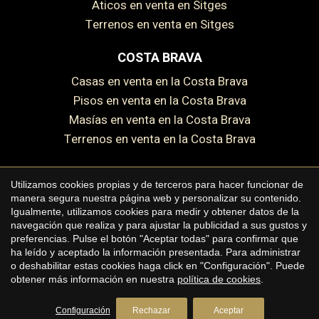
Áticos en venta en Sitges
Terrenos en venta en Sitges
COSTA BRAVA
Casas en venta en la Costa Brava
Pisos en venta en la Costa Brava
Masías en venta en la Costa Brava
Guardar configuración
Aceptar todas
Terrenos en venta en la Costa Brava
Utilizamos cookies propias y de terceros para hacer funcionar de
manera segura nuestra página web y personalizar su contenido.
Copyright © 2026 Premium Houses
Igualmente, utilizamos cookies para medir y obtener datos de la
navegación que realiza y para ajustar la publicidad a sus gustos y
Aviso legal
preferencias. Pulse el botón "Aceptar todas" para confirmar que
ha leído y aceptado la información presentada. Para administrar
Política de privacidad
o deshabilitar estas cookies haga click en "Configuración". Puede
Política de cookies
obtener más información en nuestra
política de cookies
.
by
iEstrategic
Configuración
Rechazar
Aceptar