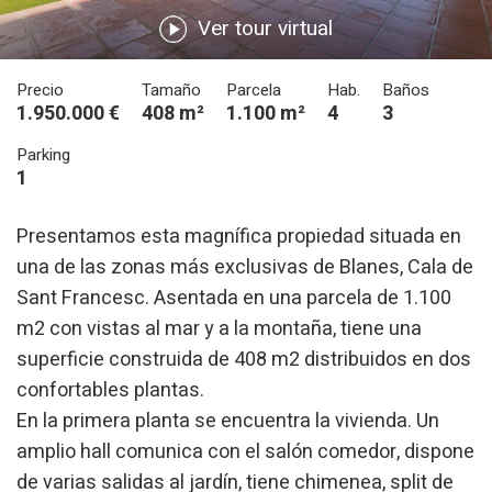
Ver tour virtual
Precio
Tamaño
Parcela
Hab.
Baños
1.950.000 €
408 m²
1.100 m²
4
3
Parking
1
Presentamos esta magnífica propiedad situada en
una de las zonas más exclusivas de Blanes, Cala de
Sant Francesc. Asentada en una parcela de 1.100
m2 con vistas al mar y a la montaña, tiene una
Modificar cookies
superficie construida de 408 m2 distribuidos en dos
confortables plantas.
En la primera planta se encuentra la vivienda. Un
Técnicas y funcionales
Siempre activas
amplio hall comunica con el salón comedor, dispone
Este sitio web utiliza Cookies propias para recopilar
información con la finalidad de mejorar nuestros servicios.
de varias salidas al jardín, tiene chimenea, split de
Si continua navegando, supone la aceptación de la