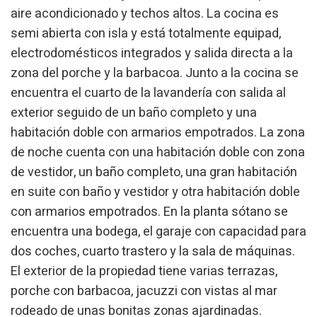
aire acondicionado y techos altos. La cocina es
instalación de las mismas. El usuario tiene la posibilidad
de configurar su navegador pudiendo, si así lo desea,
semi abierta con isla y está totalmente equipad,
impedir que sean instaladas en su disco duro, aunque
deberá tener en cuenta que dicha acción podrá ocasionar
electrodomésticos integrados y salida directa a la
dificultades de navegación de la página web.
zona del porche y la barbacoa. Junto a la cocina se
encuentra el cuarto de la lavandería con salida al
Analíticas y personalización
exterior seguido de un baño completo y una
Permiten realizar el seguimiento y análisis del
habitación doble con armarios empotrados. La zona
comportamiento de los usuarios de este sitio web. La
información recogida mediante este tipo de cookies se
de noche cuenta con una habitación doble con zona
utiliza en la medición de la actividad de la web para la
elaboración de perfiles de navegación de los usuarios con
de vestidor, un baño completo, una gran habitación
el fin de introducir mejoras en función del análisis de los
datos de uso que hacen los usuarios del servicio. Permiten
en suite con baño y vestidor y otra habitación doble
guardar la información de preferencia del usuario para
con armarios empotrados. En la planta sótano se
mejorar la calidad de nuestros servicios y para ofrecer una
mejor experiencia a través de productos recomendados.
encuentra una bodega, el garaje con capacidad para
dos coches, cuarto trastero y la sala de máquinas.
Marketing y publicidad
El exterior de la propiedad tiene varias terrazas,
Estas cookies son utilizadas para almacenar información
porche con barbacoa, jacuzzi con vistas al mar
sobre las preferencias y elecciones personales del usuario
a través de la observación continuada de sus hábitos de
rodeado de unas bonitas zonas ajardinadas.
navegación. Gracias a ellas, podemos conocer los hábitos