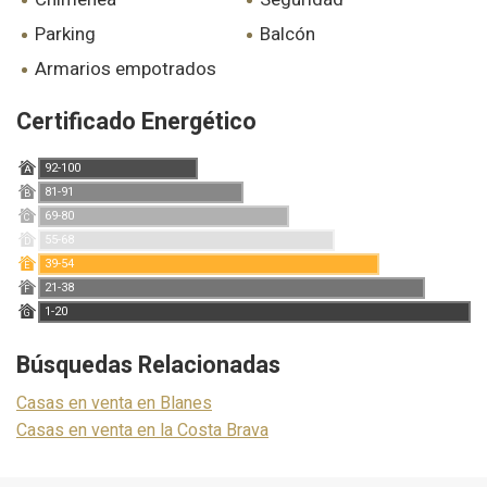
parking
balcón
armarios empotrados
Certificado Energético
92-100
A
81-91
B
69-80
C
55-68
D
39-54
E
21-38
F
1-20
G
Búsquedas Relacionadas
Casas en venta en Blanes
Casas en venta en la Costa Brava