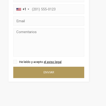
+1
activas
d de
He leído y acepto
el aviso legal
egador
ENVIAR
ue
egación
 de este
a