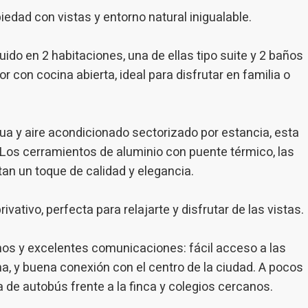
n de la actividad de la web para la elaboración de perfiles de navegac
dad con vistas y entorno natural inigualable.
rios con el fin de introducir mejoras en función del análisis de los dato
en los usuarios del servicio. Permiten guardar la información de prefe
ario para mejorar la calidad de nuestros servicios y para ofrecer una m
ncia a través de productos recomendados.
ido en 2 habitaciones, una de ellas tipo suite y 2 baños
con cocina abierta, ideal para disfrutar en familia o
ing y publicidad
ookies son utilizadas para almacenar información sobre las preferencia
nes personales del usuario a través de la observación continuada de s
ua y aire acondicionado sectorizado por estancia, esta
 de navegación. Gracias a ellas, podemos conocer los hábitos de nave
tio web y mostrar publicidad relacionada con el perfil de navegación del
. Los cerramientos de aluminio con puente térmico, las
.
Guardar configuración
Aceptar todas
tan un toque de calidad y elegancia.
vativo, perfecta para relajarte y disfrutar de las vistas.
nos y excelentes comunicaciones: fácil acceso a las
na, y buena conexión con el centro de la ciudad. A pocos
 de autobús frente a la finca y colegios cercanos.