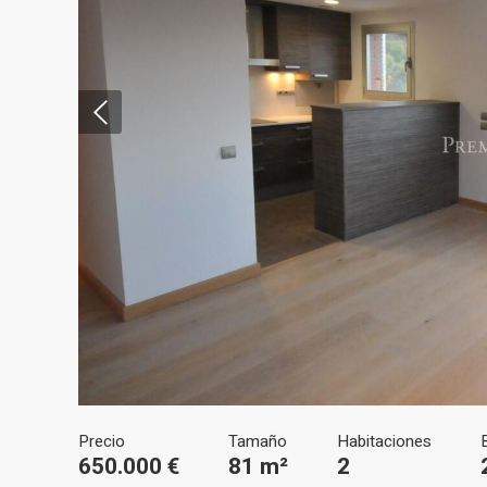
Modif
Técnic
Este sit
mejorar
instala
pudiend
deberá 
de la p
Analít
Precio
Tamaño
Habitaciones
650.000 €
81 m²
2
Permite
sitio we