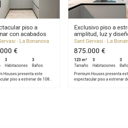
tacular piso a
Exclusivo piso a estr
enar con acabados
amplitud, luz y diseñ
um en la zona alta
premium en la zona 
Gervasi - La Bonanova
Sant Gervasi - La Bona
arcelona
de Barcelona
000 €
875.000 €
3
3
123 m²
3
3
o
Habitaciones
Baños
Tamaño
Habitaciones
Bañ
m Houses presenta este
Premium Houses presenta es
cular piso a estrenar de 108
espectacular piso a estrenar 
uado en la primera planta de una
m², situado en la tercera plant
lásica con encanto del año 1945.
finca clásica con encanto del 
icio, que cuenta con muy pocos
El edificio, que cuenta con mu
, se encuentra actualmente
vecinos, se encuentra actual
ndose en su interior. La
reformándose en su interior. L
a ofrece una distribución
vivienda nos da la bienvenida 
te y optimizada: un amplio
amplio y acogedor recibidor q
omedor luminoso con cocina
paso a una distribución excele