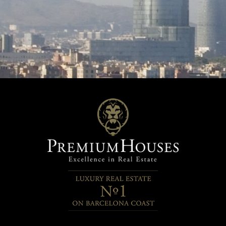
iosa zona residencial destaca
propiedad goza de una ubicac
ecer un entorno sereno, seguro
inmejorable en la tranquila call
iar, rodeado de colegios de
Castanyer de Barcelona. Esta
io, comercio selecto y
prestigiosa zona residencial d
les zonas arboladas. Es la
por ofrecer un entorno sereno
idad perfecta para disfrutar de
y familiar, rodeado de colegios
s de paz y una excelente
prestigio, comercio selecto y
de vida en uno de los barrios
agradables zonas arboladas. Es
tinguidos y mejor comunicados
oportunidad perfecta para disf
udad.
un oasis de paz y una excelen
calidad de vida en uno de los b
más distinguidos y mejor com
de la ciudad.