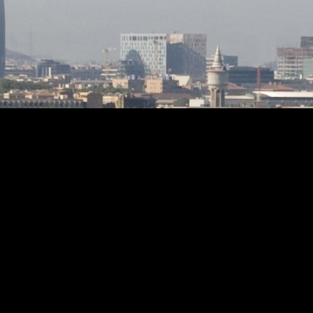
ión
e
estaca
, seguro
 de
 la
rutar de
te
arrios
unicados