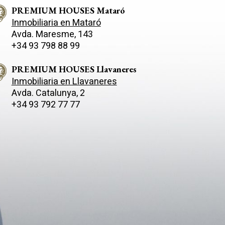
 que
por su gran potencial de reforma, ideal
dor
PREMIUM HOUSES Mataró
para personalizar cada espacio a tu
ocina
gusto y convertirlo en un hogar único.
Inmobiliaria en Mataró
l con
Ubicación privilegiada, con una amplia y
Avda. Maresme, 143
variada oferta de comercios y
+34 93 798 88 99
segundo
servicios. Una oportunidad única para
seo de
diseñar un hogar a medida en un
a
entorno inmejorable.
PREMIUM HOUSES Llavaneres
ados de
Inmobiliaria en Llavaneres
Avda. Catalunya, 2
en fénix
+34 93 792 77 77
y
uente
os
ucen
ge,
ambién
 medida y
. La