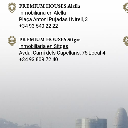
 una gran suite principal con
optimizada: un luminoso salón
vestidor a medida, dos
PREMIUM HOUSES Alella
cuenta con una zona de come
iones adicionales, un segundo
diferenciada y una moderna c
Inmobiliaria en Alella
mpleto y un práctico aseo de
abierta, una gran suite principa
Plaça Antoni Pujadas i Nirell, 3
 con zona de lavadero. La
baño y vestidor a medida, dos
+34 93 540 22 22
 destaca por sus acabados de
habitaciones adicionales, un 
co lujo. Dispone de una
baño completo y un práctico a
va cocina Zania Design en fénix
cortesía con zona de lavadero. L
PREMIUM HOUSES Sitges
, encimera porcelánica y
reforma destaca por sus acab
Inmobiliaria en Sitges
domésticos integrados
auténtico lujo. Dispone de una
Avda. Camí­ dels Capellans, 75 Local 4
. El confort total está
exclusiva cocina Zania Design 
+34 93 809 72 40
zado mediante aire
y roble, encimera porcelánica 
ionado por conductos,
electrodomésticos integrados
entos con rotura de puente
Siemens. El confort total está
, gas argón, persianas
garantizado mediante aire
adas y suelos laminados
acondicionado por conductos,
Los elegantes baños lucen
cerramientos con rotura de p
mientos Marazzi y Mirage,
térmico, gas argón, persianas
de sanitarios Roca. También
motorizadas y suelos laminad
 un armario zapatero a medida y
VETAS. Los elegantes baños l
os Bticino de alta gama. La
revestimientos Marazzi y Mira
ad goza de una ubicación
además de sanitarios Roca. T
ble en la tranquila calle
incluye un armario zapatero a
er de Barcelona. Esta
mecanismos Bticino de alta gama