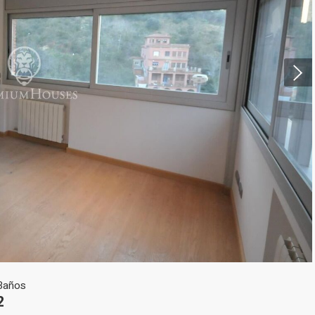
icar cookies
as y funcionales
Siempre 
io web utiliza Cookies propias para recopilar información con la finalida
 nuestros servicios. Si continua navegando, supone la aceptación de la
ción de las mismas. El usuario tiene la posibilidad de configurar su nav
o, si así lo desea, impedir que sean instaladas en su disco duro, aunq
tener en cuenta que dicha acción podrá ocasionar dificultades de nav
ágina web.
icas y personalización
Baños
2
n realizar el seguimiento y análisis del comportamiento de los usuarios
b. La información recogida mediante este tipo de cookies se utiliza en l