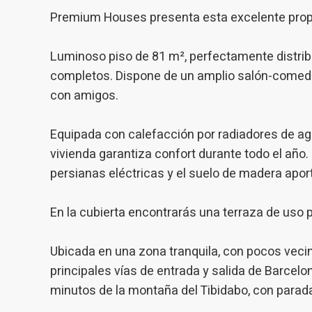
medició
Premium Houses presenta esta excelente propie
los usua
que hac
del usu
experie
Luminoso piso de 81 m², perfectamente distribu
completos. Dispone de un amplio salón-comedor 
Market
con amigos.
Estas c
eleccio
Equipada con calefacción por radiadores de ag
hábitos
en el si
vivienda garantiza confort durante todo el año
usuario
persianas eléctricas y el suelo de madera apor
En la cubierta encontrarás una terraza de uso pri
Ubicada en una zona tranquila, con pocos veci
principales vías de entrada y salida de Barcelo
minutos de la montaña del Tibidabo, con parada