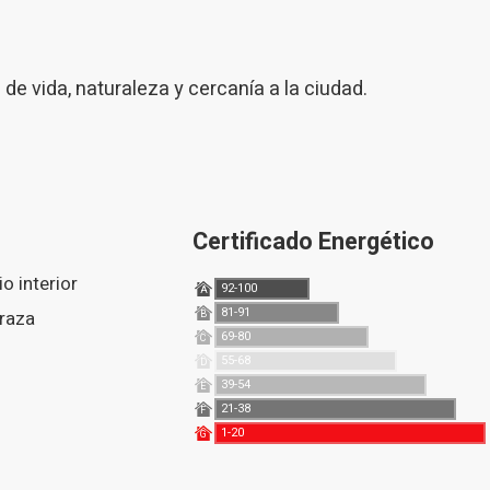
de vida, naturaleza y cercanía a la ciudad.
Certificado Energético
tio interior
92-100
A
81-91
rraza
B
69-80
C
55-68
D
39-54
E
21-38
F
1-20
G