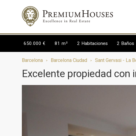
650.000 €
81 m²
2
Habitaciones
2
Baños
Barcelona
Barcelona Ciudad
Sant Gervasi - La 
Excelente propiedad con i