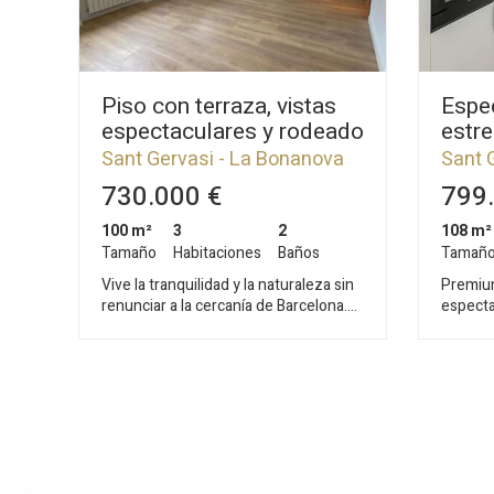
Piso con terraza, vistas
Espec
espectaculares y rodeado
estr
de naturaleza en la zona
premi
Sant Gervasi - La Bonanova
Sant 
del Tibidabo
de B
730.000 €
799.
100 m²
3
2
108 m²
Tamaño
Habitaciones
Baños
Tamañ
Vive la tranquilidad y la naturaleza sin
Premiu
renunciar a la cercanía de Barcelona.
especta
Este precioso piso de 100 m², situado
m², sit
en una planta baja, se encuentra en
finca c
una zona muy tranquila, ideal para
El edif
quienes disfrutan de pasear por la
vecinos
montaña del Tibidabo y contemplar las
reformá
impresionantes vistas de la ciudad. La
viviend
vivienda se distribuye en tres
excelen
habitaciones exteriores, dos baños
salón-c