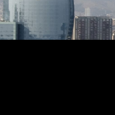
prestig
por ofr
y famil
prestig
agradab
oportun
un oasi
calidad 
más dis
de la ci