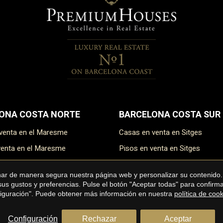
ONA COSTA NORTE
BARCELONA COSTA SUR
 venta en el Maresme
Casas en venta en Sitges
 venta en el Maresme
Pisos en venta en Sitges
n venta en el Maresme
Áticos en venta en Sitges
onar de manera segura nuestra página web y personalizar su contenido.
 en venta en el Maresme
Terrenos en venta en Sitges
 sus gustos y preferencias. Pulse el botón "Aceptar todas" para confir
nfiguración". Puede obtener más información en nuestra
política de coo
Configuración
Rechazar
Aceptar