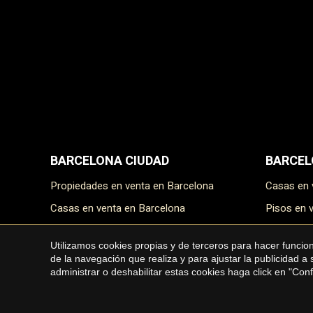
BARCELONA CIUDAD
BARCEL
Propiedades en venta en Barcelona
Casas en
Casas en venta en Barcelona
Pisos en
Pisos en venta en Barcelona
Masías e
Utilizamos cookies propias y de terceros para hacer funci
Áticos en venta en Barcelona
Terrenos
de la navegación que realiza y para ajustar la publicidad a
administrar o deshabilitar estas cookies haga click en "Co
Dúplex en venta en Barcelona