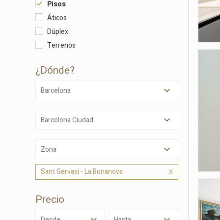
Pisos
Áticos
Modif
Dúplex
Terrenos
Técnic
¿dónde?
Este sit
mejorar
Barcelona
instala
pudiend
deberá 
de la p
Barcelona Ciudad
Analít
Zona
Permite
sitio we
Sant Gervasi - La Bonanova
medició
los usua
que hac
del usu
Precio
experie
Desde
Hasta