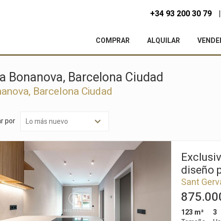
+34 93 200 30 79
COMPRAR
ALQUILAR
VENDE
 La Bonanova, Barcelona Ciudad
onanova, Barcelona Ciudad
r por
Exclusiv
diseño 
Sant Gerv
875.00
123 m²
3