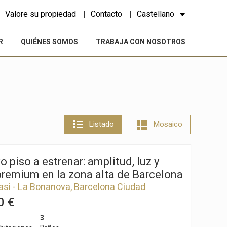
Valore su propiedad
Contacto
Castellano
R
QUIÉNES SOMOS
TRABAJA CON NOSOTROS
Listado
Mosaico
o piso a estrenar: amplitud, luz y
premium en la zona alta de Barcelona
asi - La Bonanova, Barcelona Ciudad
0 €
3