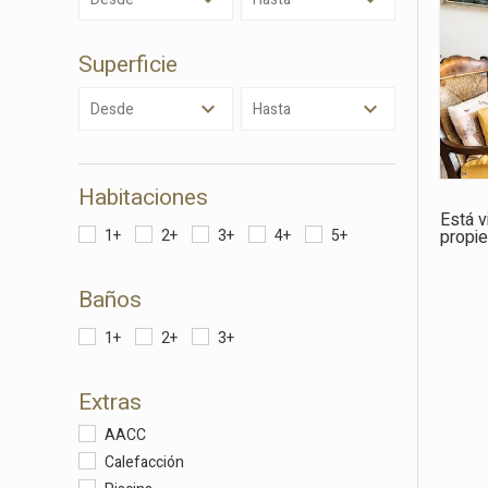
Market
Estas c
Superficie
eleccio
hábitos
Desde
Hasta
en el si
usuario
Habitaciones
Está 
1+
2+
3+
4+
5+
propi
Baños
1+
2+
3+
Extras
AACC
Calefacción