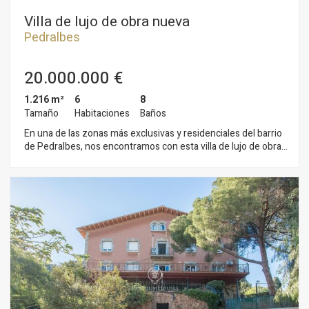
Villa de lujo de obra nueva
Pedralbes
20.000.000 €
1.216 m²
6
8
Tamaño
Habitaciones
Baños
En una de las zonas más exclusivas y residenciales del barrio
de Pedralbes, nos encontramos con esta villa de lujo de obra
nueva y reciente construcción. Con algo más 1.200 m2
construidos, esta casa disfruta de las mejores vistas a toda la
ciudad de Barcelona, rodeada de jardines y zonas verdes en
sus más de 2.000 m2 de parcela. En su interior el lujo y el
diseño respiran de forma armoniosa por todas las estancias,
con los materiales de la más alta calidad en pavimentos,
revestimientos e instalaciones. Calefacción por suelo radiante
mediante aerotermia, sistema de alarma con video grabación
de imágenes de última generación, ascensor de cristal,
armarios en dormitorios con iluminación interior, son una
muestra del detalle en la construcción que se ha empleado. La
casa se distribuye en 5 amplias suites con baño, vestidor y