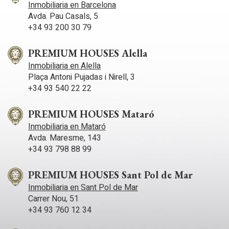
Inmobiliaria en Barcelona
Además, en la primera planta, nos encontramos con una
Avda. Pau Casals, 5
amplia terraza y un balcón con vistas al jardín que rodea la
+34 93 200 30 79
propiedad. La vivienda destaca por su luminosidad en cada
planta y sus vistas despejadas a Barcelona. Si desea más
información, no dude en ponerse en contacto con nosotros.
PREMIUM HOUSES Alella
Inmobiliaria en Alella
Plaça Antoni Pujadas i Nirell, 3
+34 93 540 22 22
PREMIUM HOUSES Mataró
Inmobiliaria en Mataró
Avda. Maresme, 143
+34 93 798 88 99
PREMIUM HOUSES Sant Pol de Mar
Inmobiliaria en Sant Pol de Mar
Carrer Nou, 51
+34 93 760 12 34