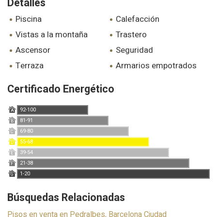
Detalles
piscina
calefacción
vistas a la montaña
trastero
ascensor
seguridad
terraza
armarios empotrados
Certificado Energético
92-100
A
81-91
B
69-80
C
55-68
D
39-54
E
21-38
F
1-20
G
Búsquedas Relacionadas
Pisos en venta en Pedralbes, Barcelona Ciudad