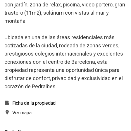
Marketing y publicidad
con jardín, zona de relax, piscina, video portero, gran
trastero (11m2), solárium con vistas al mar y
Estas cookies son utilizadas para almacenar información
sobre las preferencias y elecciones personales del usuario
montaña.
a través de la observación continuada de sus hábitos de
navegación. Gracias a ellas, podemos conocer los hábitos
de navegación en el sitio web y mostrar publicidad
Ubicada en una de las áreas residenciales más
relacionada con el perfil de navegación del usuario.
cotizadas de la ciudad, rodeada de zonas verdes,
prestigiosos colegios internacionales y excelentes
conexiones con el centro de Barcelona, esta
propiedad representa una oportunidad única para
disfrutar de confort, privacidad y exclusividad en el
corazón de Pedralbes.
Ficha de la propiedad
Ver mapa