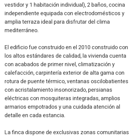
vestidor y 1 habitación individual), 2 baños, cocina
Técnicas y funcionales
Siempre activas
independiente equipada con electrodomésticos y
Este sitio web utiliza Cookies propias para recopilar
amplia terraza ideal para disfrutar del clima
información con la finalidad de mejorar nuestros servicios.
mediterráneo.
Si continua navegando, supone la aceptación de la
instalación de las mismas. El usuario tiene la posibilidad
de configurar su navegador pudiendo, si así lo desea,
impedir que sean instaladas en su disco duro, aunque
El edificio fue construido en el 2010 construido con
deberá tener en cuenta que dicha acción podrá ocasionar
dificultades de navegación de la página web.
los altos estándares de calidad, la vivienda cuenta
con acabados de primer nivel, climatización y
Analíticas y personalización
calefacción, carpintería exterior de alta gama con
rotura de puente térmico, ventanas oscilobatientes
Permiten realizar el seguimiento y análisis del
comportamiento de los usuarios de este sitio web. La
con acristalamiento insonorizado, persianas
información recogida mediante este tipo de cookies se
utiliza en la medición de la actividad de la web para la
eléctricas con mosquiteras integradas, amplios
elaboración de perfiles de navegación de los usuarios con
el fin de introducir mejoras en función del análisis de los
armarios empotrados y una cuidada atención al
datos de uso que hacen los usuarios del servicio. Permiten
detalle en cada estancia.
guardar la información de preferencia del usuario para
mejorar la calidad de nuestros servicios y para ofrecer una
mejor experiencia a través de productos recomendados.
La finca dispone de exclusivas zonas comunitarias