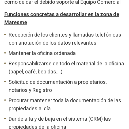
como de dar el debido soporte al Equipo Comercial
Analíticas y personalización
Funciones concretas a desarrollar en la zona de
Maresme
Permiten realizar el seguimiento y análisis del
comportamiento de los usuarios de este sitio web. La
información recogida mediante este tipo de cookies se
Recepción de los clientes y llamadas telefónicas
utiliza en la medición de la actividad de la web para la
elaboración de perfiles de navegación de los usuarios con
con anotación de los datos relevantes
el fin de introducir mejoras en función del análisis de los
datos de uso que hacen los usuarios del servicio. Permiten
Mantener la oficina ordenada
guardar la información de preferencia del usuario para
mejorar la calidad de nuestros servicios y para ofrecer una
Responsabilizarse de todo el material de la oficina
mejor experiencia a través de productos recomendados.
(papel, café, bebidas….)
Marketing y publicidad
Solicitud de documentación a propietarios,
notarios y Registro
Estas cookies son utilizadas para almacenar información
sobre las preferencias y elecciones personales del usuario
a través de la observación continuada de sus hábitos de
Procurar mantener toda la documentación de las
navegación. Gracias a ellas, podemos conocer los hábitos
propiedades al día
de navegación en el sitio web y mostrar publicidad
relacionada con el perfil de navegación del usuario.
Dar de alta y de baja en el sistema (CRM) las
propiedades de la oficina