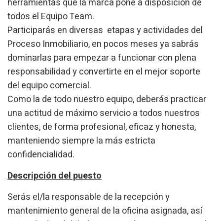
herramientas que la marca pone a disposición de
todos el Equipo Team.
Participarás en diversas etapas y actividades del
Proceso Inmobiliario, en pocos meses ya sabrás
dominarlas para empezar a funcionar con plena
responsabilidad y convertirte en el mejor soporte
del equipo comercial.
Como la de todo nuestro equipo, deberás practicar
una actitud de máximo servicio a todos nuestros
Modificar cookies
clientes, de forma profesional, eficaz y honesta,
manteniendo siempre la más estricta
Técnicas y funcionales
Siempre activas
confidencialidad.
Este sitio web utiliza Cookies propias para recopilar
información con la finalidad de mejorar nuestros servicios.
Descripción del puesto
Si continua navegando, supone la aceptación de la
instalación de las mismas. El usuario tiene la posibilidad
de configurar su navegador pudiendo, si así lo desea,
Serás el/la responsable de la recepción y
impedir que sean instaladas en su disco duro, aunque
mantenimiento general de la oficina asignada, así
deberá tener en cuenta que dicha acción podrá ocasionar
dificultades de navegación de la página web.