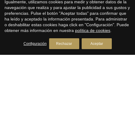
PREMIUM HOUSES Sitges
Igualmente, utilizamos cookies para medir y obtener datos de la
navegación que realiza y para ajustar la publicidad a sus gustos y
Inmobiliaria en Sitges
preferencias. Pulse el botón "Aceptar todas" para confirmar que
Avda. Camí­ dels Capellans, 75 Local 4
ha leído y aceptado la información presentada. Para administrar
+34 93 809 72 40
o deshabilitar estas cookies haga click en "Configuración". Puede
obtener más información en nuestra
política de cookies
.
PREMIUM HOUSES Llavaneres
Configuración
Rechazar
Aceptar
Inmobiliaria en Llavaneres
Avda. Catalunya, 2
+34 93 792 77 77