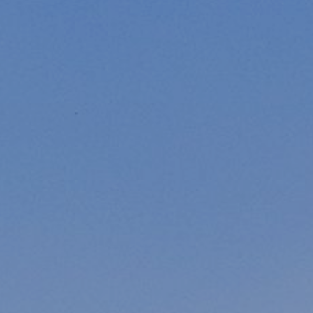
Modificar cookies
Técnicas y funcionales
Siempre activas
Este sitio web utiliza Cookies propias para recopilar
información con la finalidad de mejorar nuestros servicios.
Si continua navegando, supone la aceptación de la
instalación de las mismas. El usuario tiene la posibilidad
de configurar su navegador pudiendo, si así lo desea,
impedir que sean instaladas en su disco duro, aunque
deberá tener en cuenta que dicha acción podrá ocasionar
dificultades de navegación de la página web.
Analíticas y personalización
Permiten realizar el seguimiento y análisis del
comportamiento de los usuarios de este sitio web. La
información recogida mediante este tipo de cookies se
utiliza en la medición de la actividad de la web para la
elaboración de perfiles de navegación de los usuarios con
el fin de introducir mejoras en función del análisis de los
datos de uso que hacen los usuarios del servicio. Permiten
guardar la información de preferencia del usuario para
mejorar la calidad de nuestros servicios y para ofrecer una
mejor experiencia a través de productos recomendados.