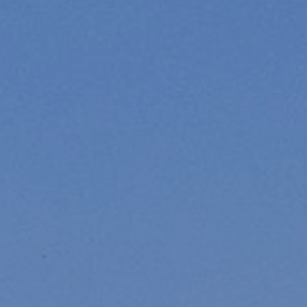
Modificar cookies
Técnicas y funcionales
Siempre activas
Este sitio web utiliza Cookies propias para recopilar
información con la finalidad de mejorar nuestros servicios.
Si continua navegando, supone la aceptación de la
instalación de las mismas. El usuario tiene la posibilidad
de configurar su navegador pudiendo, si así lo desea,
impedir que sean instaladas en su disco duro, aunque
deberá tener en cuenta que dicha acción podrá ocasionar
dificultades de navegación de la página web.
Analíticas y personalización