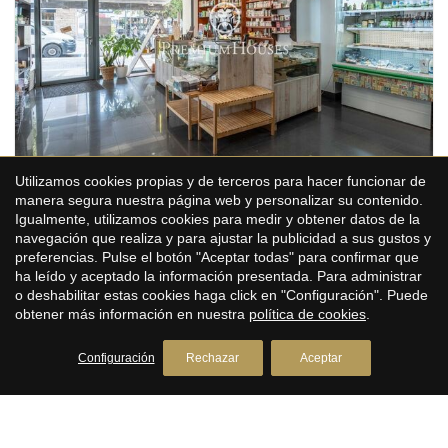
Todos los dormitorios tienen armarios empotrados. El barrio
de Poble Sec de Sitges se caracteriza por su excelente
ubicación con respecto a todos los servicios esenciales y al
centro de Sitges. La zona es conocida por ser un barrio
familiar y tranquilo al año.
Guardar configuración
Aceptar todas
Utilizamos cookies propias y de terceros para hacer funcionar de
Local comercial en Poble Sec
manera segura nuestra página web y personalizar su contenido.
Igualmente, utilizamos cookies para medir y obtener datos de la
Poble Sec, Sitges
navegación que realiza y para ajustar la publicidad a sus gustos y
preferencias. Pulse el botón "Aceptar todas" para confirmar que
ha leído y aceptado la información presentada. Para administrar
585.000 €
o deshabilitar estas cookies haga click en "Configuración". Puede
obtener más información en nuestra
política de cookies
.
153 m²
2
Tamaño
Baños
Configuración
Rechazar
Aceptar
En el barrio de Poble Sec de Sitges tenemos este local. La
propiedad está en buen estado y se encuentra en una calle
con transito. Además, existe la posibilidad de seguir con el
negocio actual del local. El local se divide en dos plantas. En la
Ver más propiedades en Poble Sec
planta baja, encontramos dos espacios diáfanos con mucha