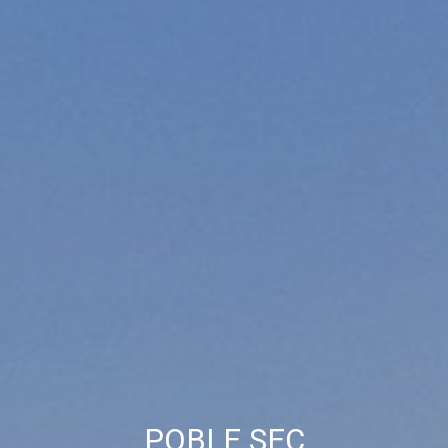
Permiten realizar el seguimiento y análisis del
comportamiento de los usuarios de este sitio web. La
información recogida mediante este tipo de cookies se
utiliza en la medición de la actividad de la web para la
elaboración de perfiles de navegación de los usuarios con
el fin de introducir mejoras en función del análisis de los
datos de uso que hacen los usuarios del servicio. Permiten
guardar la información de preferencia del usuario para
mejorar la calidad de nuestros servicios y para ofrecer una
mejor experiencia a través de productos recomendados.
Marketing y publicidad
Estas cookies son utilizadas para almacenar información
sobre las preferencias y elecciones personales del usuario
a través de la observación continuada de sus hábitos de
navegación. Gracias a ellas, podemos conocer los hábitos
de navegación en el sitio web y mostrar publicidad
relacionada con el perfil de navegación del usuario.
POBLE SEC