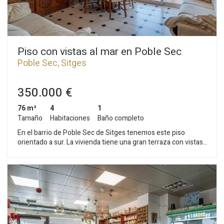
Piso con vistas al mar en Poble Sec
Poble Sec, Sitges
350.000 €
76 m²
4
1
Tamaño
Habitaciones
Baño completo
En el barrio de Poble Sec de Sitges tenemos este piso
orientado a sur. La vivienda tiene una gran terraza con vistas
despejadas al mar. El piso se distribuye en una zona de día
que se compone de un salón-comedor con salida a una
terraza con vistas despejadas. Seguidamente, encontramos
una cocina independiente. Todos los dormitorios tienen
armarios empotrados. La zona de noche se compone de tres
habitaciones dobles, una en suite, y una habitación individual.
Desde las habitaciones dobles se accede a un balcón con su
zona de lavadero. Un baño completo da servicio a todo el piso.