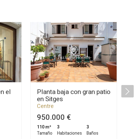
n el
Planta baja con gran patio
Ca
en Sitges
de
de
Centre
Ce
950.000 €
1
110 m²
3
3
15
Tamaño
Habitaciones
Baños
Ta