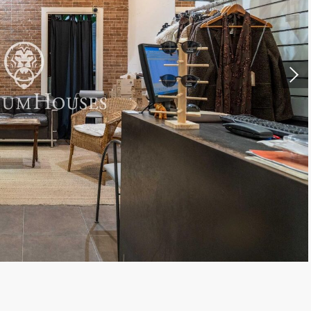
icar cookies
as y funcionales
Siempre 
io web utiliza Cookies propias para recopilar información con la finalida
 nuestros servicios. Si continua navegando, supone la aceptación de la
ción de las mismas. El usuario tiene la posibilidad de configurar su nav
o, si así lo desea, impedir que sean instaladas en su disco duro, aunq
tener en cuenta que dicha acción podrá ocasionar dificultades de nav
ágina web.
icas y personalización
n realizar el seguimiento y análisis del comportamiento de los usuarios
b. La información recogida mediante este tipo de cookies se utiliza en l
n de la actividad de la web para la elaboración de perfiles de navegac
rios con el fin de introducir mejoras en función del análisis de los dato