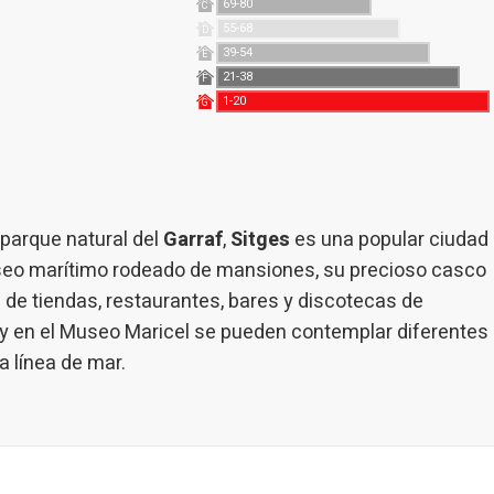
69-80
C
55-68
D
39-54
E
21-38
F
1-20
G
 parque natural del
Garraf
,
Sitges
es una popular ciudad
aseo marítimo rodeado de mansiones, su precioso casco
 de tiendas, restaurantes, bares y discotecas de
 y en el Museo Maricel se pueden contemplar diferentes
a línea de mar.