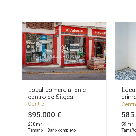
Local comercial en el
Loca
centro de Sitges
prime
cent
Centre
Centr
395.000 €
585.
230 m²
1
59 m²
Tamaño
Baño completo
Tamañ