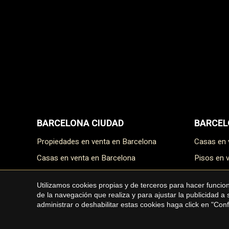
BARCELONA CIUDAD
BARCEL
Propiedades en venta en Barcelona
Casas en
Casas en venta en Barcelona
Pisos en
Pisos en venta en Barcelona
Masías e
Utilizamos cookies propias y de terceros para hacer funci
Áticos en venta en Barcelona
Terrenos
de la navegación que realiza y para ajustar la publicidad a
administrar o deshabilitar estas cookies haga click en "Co
Dúplex en venta en Barcelona