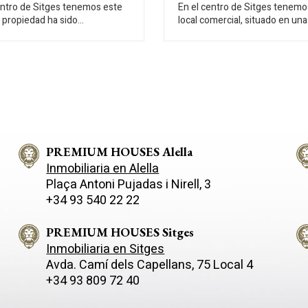
entro de Sitges tenemos este
En el centro de Sitges tenemo
a propiedad ha sido
local comercial, situado en una
emente reformada y se
peatonal muy comercial y con
ra en primera linea de mar. El
tránsito de personas. Este local
e encuentra en un paseo con
comercial, tiene mucha luz nat
 local es de una sola
diáfano. Actualmente está c
 es diáfano y tiene mucha luz
por dos locales unidos, que s
 En su parte trasera tiene un
vender juntos o por separado,
son divisibles. El local tiene 202m2 de
es un barrio que se caracteriza
superficie y se distribuye en d
ubicación con respecto a
plantas, ambas con salida direc
s esenciales y a la playa.
PREMIUM HOUSES Alella
de calle, siendo la de abajo la 
grande (135m2). La propiedad
Inmobiliaria en Alella
dispone de un aseo y de una s
Plaça Antoni Pujadas i Nirell, 3
se usa como almacén. El local se
+34 93 540 22 22
encuentra en pleno centro de 
a pocos pasos del centro histó
barrio que se caracteriza por s
PREMIUM HOUSES Sitges
ubicación con respecto a servi
Inmobiliaria en Sitges
esenciales y la cercanía a la pla
Avda. Camí­ dels Capellans, 75 Local 4
+34 93 809 72 40