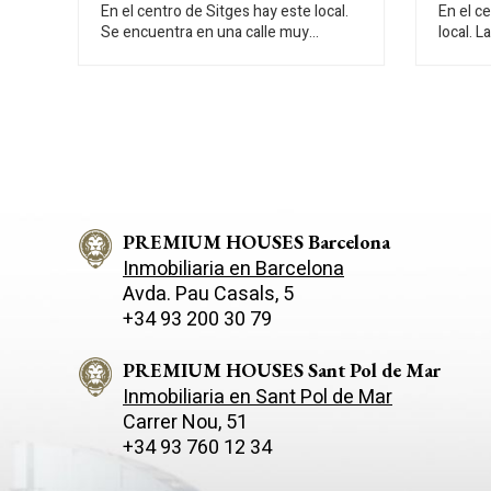
En el centro de Sitges hay este local.
En el c
Se encuentra en una calle muy
local. L
transitada y dispone de mucho espacio
recient
de almacenaje en la planta sótano. Este
encuent
local con una superficie construida de
local s
230m2 se distribuye en una amplia
mucho tránsito. El
planta baja a pie de calle de 100m2 y
planta,
en un sótano con una capacidad de
natural.
almacenaje de 130m2. El local está
patio. El local está ubicado en el centro
ubicado en el centro de Sitges un
de Sitg
barrio que se caracteriza por su
por su 
ubicación con respecto a servicios
PREMIUM HOUSES Barcelona
servicio
esenciales y a la playa.
Inmobiliaria en Barcelona
Avda. Pau Casals, 5
+34 93 200 30 79
PREMIUM HOUSES Sant Pol de Mar
Inmobiliaria en Sant Pol de Mar
Carrer Nou, 51
+34 93 760 12 34