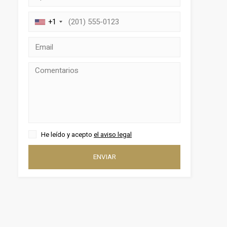
+1
activas
d de
egador
He leído y acepto
el aviso legal
ue
egación
ENVIAR
 de este
a
ión de
s de uso