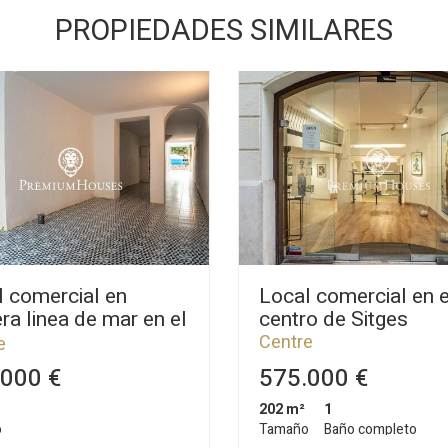
PROPIEDADES SIMILARES
l comercial en
Local comercial en e
ra linea de mar en el
centro de Sitges
ro
Centre
e
000 €
575.000 €
202 m²
1
o
Tamaño
Baño completo