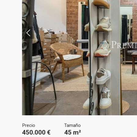
Modif
Técnic
Este sit
mejorar
instala
pudiend
deberá 
de la p
Analít
Permite
sitio we
Precio
Tamaño
medició
450.000 €
45 m²
los usua