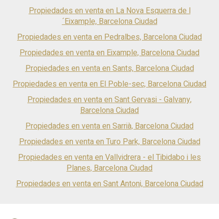
una espectacular zona chill-out con sofás perfectos para
Propiedades en venta en La Nova Esquerra de l
compartir con familia y amigos con vistas espectaculares al
´Eixample, Barcelona Ciudad
entorno natural. La vivienda se vende con muebles incluidos,
lista para entrar a vivir. Esta es una oportunidad única para
Propiedades en venta en Pedralbes, Barcelona Ciudad
disfrutar de un estilo de vida de lujo absoluto!
Propiedades en venta en Eixample, Barcelona Ciudad
Propiedades en venta en Sants, Barcelona Ciudad
Propiedades en venta en El Poble-sec, Barcelona Ciudad
Propiedades en venta en Sant Gervasi - Galvany,
Barcelona Ciudad
Propiedades en venta en Sarrià, Barcelona Ciudad
Propiedades en venta en Turo Park, Barcelona Ciudad
Propiedades en venta en Vallvidrera - el Tibidabo i les
Planes, Barcelona Ciudad
Propiedades en venta en Sant Antoni, Barcelona Ciudad