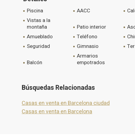
piscina
AACC
ca
vistas a la
montaña
patio interior
a
amueblado
teléfono
c
seguridad
gimnasio
te
armarios
balcón
empotrados
Búsquedas Relacionadas
Casas en venta en Barcelona ciudad
Casas en venta en Barcelona