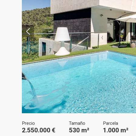
Modif
Técnic
Este sit
mejorar
instala
pudiend
deberá 
de la p
Analít
Permite
sitio we
medició
Precio
Tamaño
Parcela
los usua
2.550.000 €
530 m²
1.000 m²
que hac
del usu