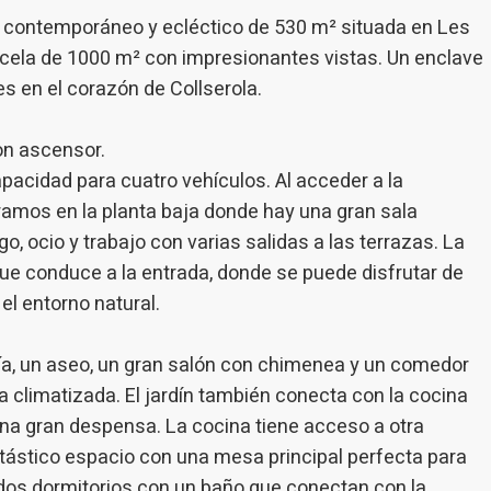
ncia a través de productos recomendados.
 contemporáneo y ecléctico de 530 m² situada en Les
rcela de 1000 m² con impresionantes vistas. Un enclave
ing y publicidad
es en el corazón de Collserola.
ookies son utilizadas para almacenar información sobre las preferencia
nes personales del usuario a través de la observación continuada de s
 de navegación. Gracias a ellas, podemos conocer los hábitos de nave
on ascensor.
tio web y mostrar publicidad relacionada con el perfil de navegación del
pacidad para cuatro vehículos. Al acceder a la
.
Guardar configuración
Aceptar todas
tramos en la planta baja donde hay una gran sala
, ocio y trabajo con varias salidas a las terrazas. La
a que conduce a la entrada, donde se puede disfrutar de
l entorno natural.
día, un aseo, un gran salón con chimenea y un comedor
 climatizada. El jardín también conecta con la cocina
una gran despensa. La cocina tiene acceso a otra
ástico espacio con una mesa principal perfecta para
dos dormitorios con un baño que conectan con la