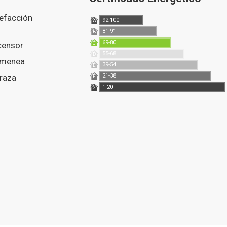
lefacción
92-100
A
81-91
B
69-80
scensor
C
55-68
D
himenea
39-54
E
rraza
21-38
F
1-20
G