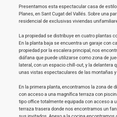
experie
Presentamos esta espectacular casa de estilo
Planes, en Sant Cugat del Vallés. Sobre una pa
Market
residencial de exclusivas viviendas unifamiliar
Estas c
eleccio
hábitos
La propiedad se distribuye en cuatro plantas c
en el si
En la planta baja se encuentra un garaje con ca
usuario
propiedad por la escalera principal, nos encon
diáfana que puede utilizarse como zona de juego
lateral, con un espacio chill-out, y la delanter
unas vistas espectaculares de las montañas y e
En la primera planta, encontramos la zona de 
con acceso a una magnífica terraza con piscina
tipo office totalmente equipada con acceso a 
terraza trasera donde nos encontramos un fant
sus invitados. Anexo a la cocina encontramos 