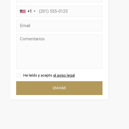
+1
activas
d de
egador
ue
He leído y acepto
el aviso legal
egación
ENVIAR
 de este
a
ión de
s de uso
rencia
ejor