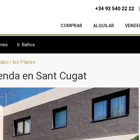
+34 93 540 22 22
COMPRAR
ALQUILAR
VENDE
ones
6
Baños
idabo i les Planes
ienda en Sant Cugat