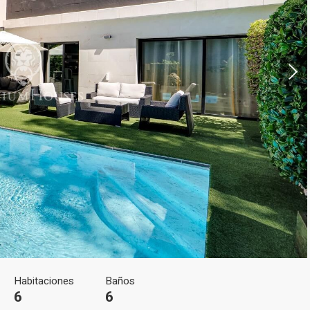
icar cookies
as y funcionales
Siempre 
io web utiliza Cookies propias para recopilar información con la finalida
 nuestros servicios. Si continua navegando, supone la aceptación de la
ción de las mismas. El usuario tiene la posibilidad de configurar su nav
o, si así lo desea, impedir que sean instaladas en su disco duro, aunq
tener en cuenta que dicha acción podrá ocasionar dificultades de nav
ágina web.
icas y personalización
n realizar el seguimiento y análisis del comportamiento de los usuarios
b. La información recogida mediante este tipo de cookies se utiliza en l
n de la actividad de la web para la elaboración de perfiles de navegac
Habitaciones
Baños
rios con el fin de introducir mejoras en función del análisis de los dato
6
6
en los usuarios del servicio. Permiten guardar la información de prefe
ario para mejorar la calidad de nuestros servicios y para ofrecer una m