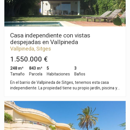
Casa independiente con vistas
despejadas en Vallpineda
Vallpineda, Sitges
1.550.000 €
248 m²
843 m²
5
3
Tamaño
Parcela
Habitaciones
Baños
En el barrio de Vallpineda de Sitges, tenemos esta casa
independiente. La propiedad tiene su propio jardín, piscina y
terrazas. La casa tiene un garaje con capacidad para dos
coches. La vivienda está orientada a sur y tiene vistas
despejadas. La propiedad se divide en tres plantas. En la
planta baja, tenemos la zona de día compuesta por un amplio
y luminoso salón-comedor con acceso al jardín y a su piscina.
Seguidamente, hay una cocina independiente, una habitación
simple y un baño. En la primera planta tenemos la zona de