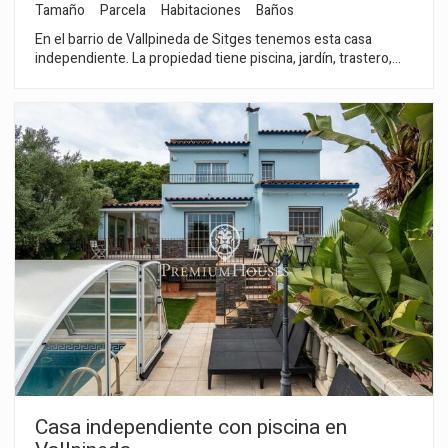
Tamaño
Parcela
Habitaciones
Baños
En el barrio de Vallpineda de Sitges tenemos esta casa
independiente. La propiedad tiene piscina, jardín, trastero,
bodega y un garaje para capacidad de dos coches. La vivienda
está orientada a sur y tiene vistas despejadas. La propiedad
se divide en tres plantas. En la planta baja, tenemos la zona de
día compuesta por un salón-comedor con salida a la piscina y
al jardín. Seguidamente, tenemos una cocina independiente
con acceso a una terraza con barbacoa y un lavadero aparte.
Finalmente, hay una habitación doble con ducha y un aseo. En
la segunda planta, está la zona de noche compuesta por cinco
habitaciones dobles, una en suite, y un baño completo. En la
tercera planta, encontramos na buhardilla de gran espacio con
salida a un solarium con vistas despejadas al mar. El barrio de
Vallpineda de Sitges es una zona tranquila al año, con
seguridad las 24 horas y cercanía a escuelas internacionales.
El acceso a la autopista C-32 en dirección Barcelona y su
aeropuerto es muy fácil y rápido.
Casa independiente con piscina en