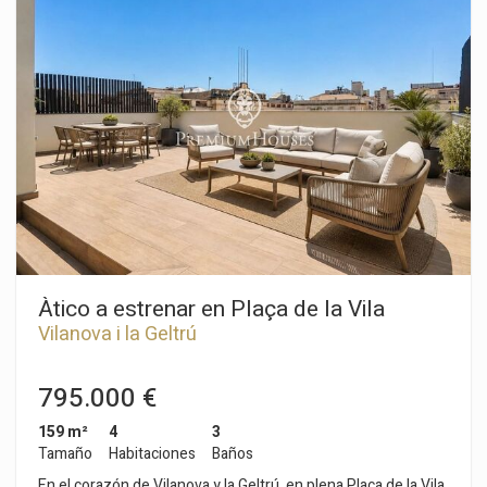
también con salida a una terraza y al jardín. Al lado, tenemos
tres habitaciones dobles, una en suite y un baño completo. En
la primera planta, tenemos una buhardilla de gran tamaño. Se
compone de un pequeño salón con chimenea, dos
habitaciones habitaciones dobles y un baño completo. Desde
la buhardilla se accede a una terraza con vistas despejadas. La
propiedad está ubicada en el centro de Sant Pere de Ribes. Es
una zona con cercanía a todos los servicios esenciales y de
fáil y rápido acceso a la autopista C-32 en dirección Barcelona
y su aeropuerto.
Àtico a estrenar en Plaça de la Vila
Vilanova i la Geltrú
795.000 €
159 m²
4
3
Tamaño
Habitaciones
Baños
En el corazón de Vilanova y la Geltrú, en plena Plaça de la Vila