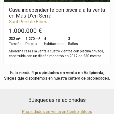
Casa independiente con piscina a la venta
en Mas D'en Serra
Sant Pere de Ribes
1.000.000 €
232 m²
1.270 m²
4
3
Tamaño
Parcela
Habitaciones
Baños
Moderna casa a la venta a cuatro vientos con piscina privada,
construida con un diseño moderno en 2012 de 230 metros
construidos en parcela de 1270 metros. Ubicada en una zona
muy tranquila de la zona residencial de Mas d'en Serra. Se
compone de 3 plantas, tiene 4 habitaciones dobles y 3 baños,
Está viendo
4 propiedades en venta en Vallpineda,
con un amplio garaje para 2 vehículos y piscina privada. Al
Sitges
que disponemos en nuestra cartera de propiedades.
acceder a la vivienda nos encontramos con un amplio salón
comedor comunicado con la cocina de diseño moderno y
vanguardista, ambas estancias tienen acceso directo al jardín
y a la piscina. En ésta misma planta se encuentran 3
Búsquedas relacionadas
habitaciones dobles, una de ellos con baño en suite, y otro
baño. En la planta superior accedemos a lo que podría ser la
cuarta habitación o espacio abierto para destinar a despacho,
Propiedades en venta en Centre, Sitges