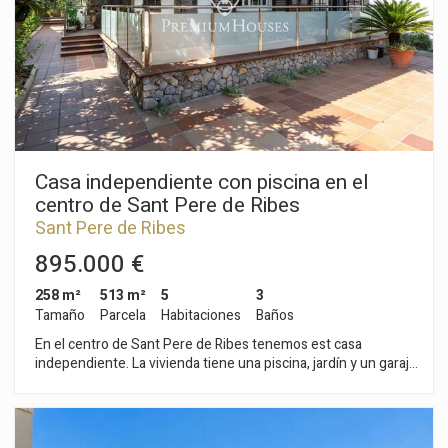
coches más. El barrio de Vallpineda de Sitges es una zona
tranquila al año, con seguridad las 24 horas y cercanía a
escuelas internacionales. El acceso a la autopista C-32 en
dirección Barcelona y su aeropuerto es muy fácil y rápido.
Casa independiente con piscina en el
centro de Sant Pere de Ribes
Sant Pere de Ribes
895.000 €
258 m²
513 m²
5
3
Tamaño
Parcela
Habitaciones
Baños
En el centro de Sant Pere de Ribes tenemos est casa
independiente. La vivienda tiene una piscina, jardín y un garaje
con capacidad para cinco coches. La casa goza de mucha luz
natural y de vistas despejadas. La vivienda se divide en dos
plantas. En la planta baja hay un salón-comedor con salida a la
terraza y al jardín. Seguidamente, tenemos una cocina office