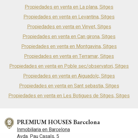
estudio o sala de juegos, con acceso a 2 terrazas y vistas a la
piscina y al jardín. La vivienda se ha acabado con materiales
Propiedades en venta en La plana, Sitges
modernos y de la mejor calidad junto con calefacción por
Propiedades en venta en Levantina, Sitges
suelo radiante, aire acondicionado y ventanas de doble
acristalamiento. La zona residencial de Mas d'en Serra se
Propiedades en venta en Vinyet, Sitges
encuentra a menos de 5 min en coche de Sitges y Vilanova y
la Geltrú, teniendo acceso a la autopista Barcelona/Tarragona
Propiedades en venta en Can girona, Sitges
en apenas 2 minutos.Muy cerca de los más prestigiosos
Propiedades en venta en Montgavina, Sitges
colegios internacionales del Garraf: Bel Air, Olive Tree y
Richmond International School.
Propiedades en venta en Terramar, Sitges
Propiedades en venta en Poble sec/observatori, Sitges
Propiedades en venta en Aiguadolç, Sitges
Propiedades en venta en Sant sebastia, Sitges
Propiedades en venta en Les Botigues de Sitges, Sitges
PREMIUM HOUSES Barcelona
Inmobiliaria en Barcelona
Avda. Pau Casals, 5