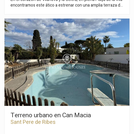
encontramos este ático a estrenar con una amplia terraza de
40 m2. La vivienda está recién construida y tiene preciosas
vistas a la plaza. En el edificio encontramos piscina
comunitaria, ascensor y parking subterráneo. La propiedad se
divide en dos plantas. En la planta principal encontramos un
amplio y luminoso salón-comedor con cocina integrada.
Seguidamente, encontramos tres habitaciones dobles, una
de ellas en suite con baño semiabierto. Otro baño completo
da servicio al resto de la planta. En la planta superior, al subir
las escaleras, encontramos un baño completo y una
habitación doble con salida a la terraza de 40m2 y
espectaculares vistas a la Plaça de la Vila. Todas las
habitaciones disponen de amplios armarios empotrados.
Existe la posibilidad de adquirir una plaza de parking y un
trastero en el mismo edificio. El piso se encuentra en pleno
centro de Vilanova i la Geltrú, en zona peatonal, con todos los
servicios a pie de calle y a cinco minutos andando de la
estación.
Terreno urbano en Can Macia
Sant Pere de Ribes