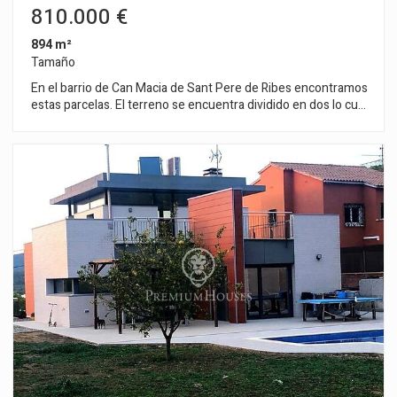
810.000 €
894 m²
Tamaño
En el barrio de Can Macia de Sant Pere de Ribes encontramos
estas parcelas. El terreno se encuentra dividido en dos lo cual
permite edificar dos casas o una grande. Es una de las últimas
parcelas disponibles en la zona de los Viñedos. Las parcelas
se venden juntas. La parcela tiene 894m2 y se puede
construir una vivienda unifamiliar de máximo 269m2 en planta
y de 322m2 en planta baja más planta primera. En el caso de
querer construir dos viviendas, cada terreno tendría 447m2 y
se podría construir una casa unifamiliar de máximo 135m2 en
planta y de 161m2 en planta baja mas uno. Normativa
urbanística (10.1h Zona de edificación residencial) Parcela
mínima 380m2 Edificabilidad máxima de 0,36m2 / m2 terreno
Ocupación máxima 30% Fachada mínima de 15m Altura
reguladora máxima 8,00m Construcción auxiliar con un 5% de
ocupación Uso permitido: Vivienda unifamiliar El barrio de Can
Macia de Sant Pere de Ribes se caracteriza por ser muy
tranquilo todo el año y sobre todo por tener una vigilancia
privada. Los Viñedos ofrece este estilo de vida sin renunciar a
una ubicación óptima con respecto a Sitges y a servicios.