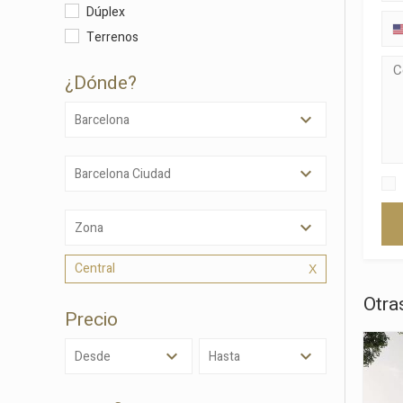
Dúplex
Terrenos
¿dónde?
Barcelona
Barcelona Ciudad
Modif
Zona
Central
Técnic
Otra
Este sit
Precio
mejorar
instala
Desde
Hasta
pudiend
deberá 
de la p