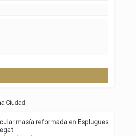
activas
na Ciudad
d de
egador
cular masía reformada en Esplugues
ue
egación
regat