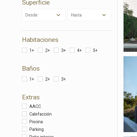
Superficie
Analít
Desde
Hasta
Permite
sitio we
medició
los usua
Habitaciones
que hac
del usu
experie
1+
2+
3+
4+
5+
Market
Baños
Estas c
1+
2+
3+
eleccio
hábitos
en el si
Extras
usuario
AACC
Calefacción
Piscina
Parking