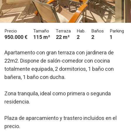
Precio
Tamaño
Terraza
Hab.
Baños
Parking
950.000 €
115 m²
22 m²
2
2
1
Apartamento con gran terraza con jardinera de
22m2. Dispone de salón-comedor con cocina
Modificar cookies
totalmente equipada, 2 dormitorios, 1 baño con
bañera, 1 baño con ducha.
Técnicas y funcionales
Siempre activas
Este sitio web utiliza Cookies propias para recopilar
Zona tranquila, ideal como primera o segunda
información con la finalidad de mejorar nuestros servicios.
residencia.
Si continua navegando, supone la aceptación de la
instalación de las mismas. El usuario tiene la posibilidad
de configurar su navegador pudiendo, si así lo desea,
impedir que sean instaladas en su disco duro, aunque
Plaza de aparcamiento y trastero incluidos en el
deberá tener en cuenta que dicha acción podrá ocasionar
dificultades de navegación de la página web.
precio.