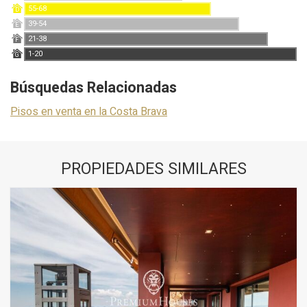
55-68
D
39-54
E
21-38
F
1-20
G
Búsquedas Relacionadas
Pisos en venta en la Costa Brava
PROPIEDADES SIMILARES