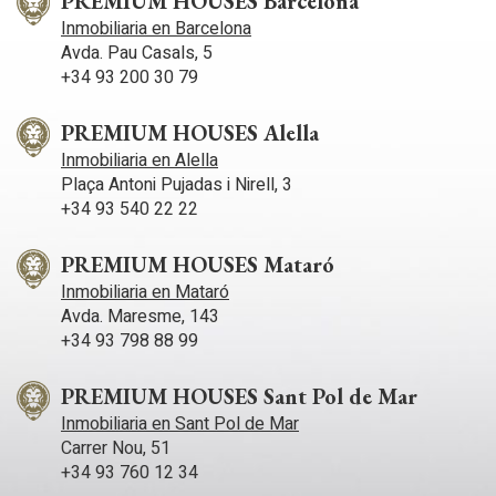
PREMIUM HOUSES Barcelona
equipada, baño y 2 dormitorios. Además cuenta con garaje
Inmobiliaria en Barcelona
para dos coches, jardín con riego automático, ascensor,
Avda. Pau Casals, 5
sauna, 2 piscinas, jacuzzi y baño turco. La propiedad tiene
+34 93 200 30 79
licencia turística, placas solares, suelo radiante y piscina
climatizada.
PREMIUM HOUSES Alella
Inmobiliaria en Alella
Plaça Antoni Pujadas i Nirell, 3
+34 93 540 22 22
PREMIUM HOUSES Mataró
Inmobiliaria en Mataró
Avda. Maresme, 143
+34 93 798 88 99
PREMIUM HOUSES Sant Pol de Mar
Inmobiliaria en Sant Pol de Mar
Carrer Nou, 51
+34 93 760 12 34