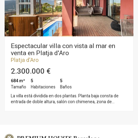
Espectacular villa con vista al mar en
venta en Platja d'Aro
Platja d'Aro
2.300.000 €
684 m²
5
5
Tamaño
Habitaciones
Baños
La villa está dividida en dos plantas. Planta baja consta de
entrada de doble altura, salón con chimenea, zona de
comedor, cocina equipada, dormitorio con baño, lavandería,
zona de spa con sauna, baño turco, jacuzzi, aseo, terraza
descubierta y porche. Primera planta se divide en 4
dormitorios principales, una de ellos con vestidor y baño tipo
suite, TV Zona. Asimismo cuenta con un apartamento con
entrada independiente que consta de salón con cocina