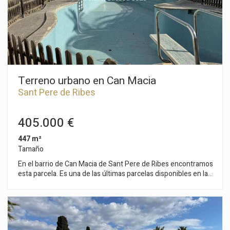
salida a una gran terraza. Encontramos también una
habitación individual y un baño completo. La propiedad está
ubicada en el centro de Sant Pere de Ribes. Es una zona con
cercanía a todos los servicios esenciales y de fáil y rápido
acceso a la autopista C-32 en dirección Barcelona y su
aeropuerto.
Terreno urbano en Can Macia
Sant Pere de Ribes
405.000 €
447 m²
Tamaño
En el barrio de Can Macia de Sant Pere de Ribes encontramos
esta parcela. Es una de las últimas parcelas disponibles en la
zona de los Viñedos. La urbanización de los Viñedos se
encuentra cerca andando al centro de Sant Pere de Ribes. La
parcela tiene 447 m2, se puede construir una vivienda
unifamiliar de máximo 135m2 en planta y de 161m2 en planta
baja más planta primera. Normativa urbanística (10.1h Zona de