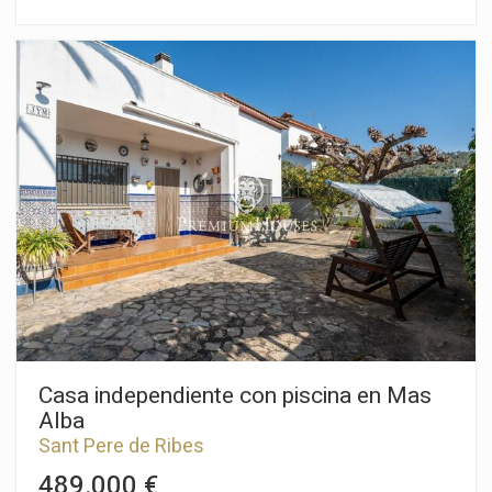
Viñedos. La urbanización de los Viñedos se encuentra cerca
andando al centro de Sant Pere de Ribes. La parcela tiene 447
m2, se puede construir una vivienda unifamiliar de máximo
135m2 en planta y de 161m2 en planta baja más planta
primera. Normativa urbanística (10.1h Zona de edificación
residencial) Parcela mínima 380m2 Edificabilidad máxima de
0,36m2 / m2 terreno Ocupación máxima 30% Fachada mínima
de 15m Altura reguladora máxima 8,00m Construcción auxiliar
con un 5% de ocupación Uso permitido: Vivienda unifamiliar El
barrio de Can Macia de Sant Pere de Ribes se caracteriza por
ser muy tranquilo todo el año y sobre todo por tener una
vigilancia privada. Los Viñedos ofrece este estilo de vida sin
renunciar a una ubicación óptima con respecto a Sitges y a
servicios.
Casa independiente con piscina en Mas
Alba
Sant Pere de Ribes
489.000 €