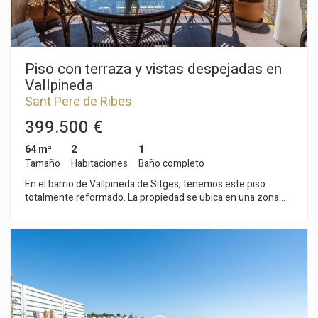
Piso con terraza y vistas despejadas en
Vallpineda
Sant Pere de Ribes
399.500 €
64 m²
2
1
Tamaño
Habitaciones
Baño completo
En el barrio de Vallpineda de Sitges, tenemos este piso
totalmente reformado. La propiedad se ubica en una zona
comunitaria. Además, el piso tiene una licencia turística con
buen rendimiento. La vivienda se divide en una zona de día
compuesta por un salón-comedor con salida a una terraza
con vistas despejadas. Seguidamente, hay una cocina office.
La zona de noche se compone de dos habitaciones dobles
con armarios empotrados. Finalmente, un baño completo con
ducha da servicio a todo el piso. El piso se encuentra en una
comunidad con piscina comunitaria y plaza de parking no