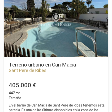
edificación residencial) Parcela mínima 380m2 Edificabilidad
máxima de 0,36m2 / m2 terreno Ocupación máxima 30%
Fachada mínima de 15m Altura reguladora máxima 8,00m
Construcción auxiliar con un 5% de ocupación Uso permitido:
Vivienda unifamiliar El barrio de Can Macia de Sant Pere de
Ribes se caracteriza por ser muy tranquilo todo el año y sobre
todo por tener una vigilancia privada. Los Viñedos ofrece este
estilo de vida sin renunciar a una ubicación óptima con
respecto a Sitges y a servicios.
Terreno urbano en Can Macia
Sant Pere de Ribes
405.000 €
447 m²
Tamaño
En el barrio de Can Macia de Sant Pere de Ribes tenemos esta
parcela. Es una de las últimas disponibles en la zona de los