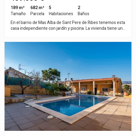
189 m²
682 m²
5
2
Tamaño
Parcela
Habitaciones
Baños
En el barrio de Mas Alba de Sant Pere de Ribes tenemos esta
casa independiente con jardín y piscina. La vivienda tiene un
garaje para un coche y un trastero. La propiedad se divide en
dos plantas. En la planta baja tenemos un salón-comedor con
chimenea y al lado hay una cocina independiente.
Seguidamente nos encontramos con una habitación doble y
un baño completo. En la primera planta tenemos cuatro
habitaciones dobles y un baño completo. Todos los
dormitorios tienen armarios empotrados. Desde el pasillo de
la misma planta se accede a una gran terraza con vistas
despejadas. El barrio de Mas Alba de Sant Pere de Ribes es
conocido por su tranquilidad y su ubicación con respecto al
parque natura del Garraf. Además se encuentra a 5 minutos
de Sitges en coche.