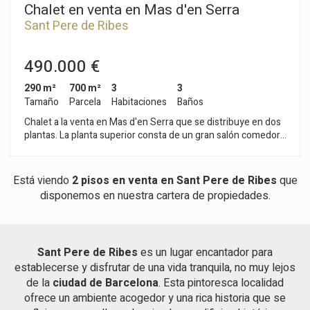
Chalet en venta en Mas d'en Serra
Sant Pere de Ribes
490.000 €
290 m²
700 m²
3
3
Tamaño
Parcela
Habitaciones
Baños
Chalet a la venta en Mas d'en Serra que se distribuye en dos
plantas. La planta superior consta de un gran salón comedor
de 58m2 con chimenea y salida a una terraza que da a la parte
delantera de la vivienda, suite con bañera, aseo de cortesía,
cocina office totalmente equipada que comunica con el
Está viendo
2 pisos en venta en Sant Pere de Ribes
que
comedor ,con salida al porche con barbacoa y al jardín con
disponemos en nuestra cartera de propiedades.
piscina y zona de huerto y arboles frutales. En la segunda
planta encontramos distribuidor con gran armario empotrado,
dos habitaciones dobles ,baño completo bañera y plato ducha.
Dispone de garaje para 2 coches con entrada de la calle,
Sant Pere de Ribes
es un lugar encantador para
puerta automática, almacén, dos trasteros uno en la zona de
establecerse y disfrutar de una vida tranquila, no muy lejos
la piscina y otro en la zona del garaje. Todas las habitaciones
constan de armarios empotrados, suelo de gres rústico en
de la
ciudad de Barcelona
. Esta pintoresca localidad
todo el chalet , carpintería de aluminio, persianas eléctricas y
ofrece un ambiente acogedor y una rica historia que se
luces regulables en toda la vivienda. La urbanización Mas d'en