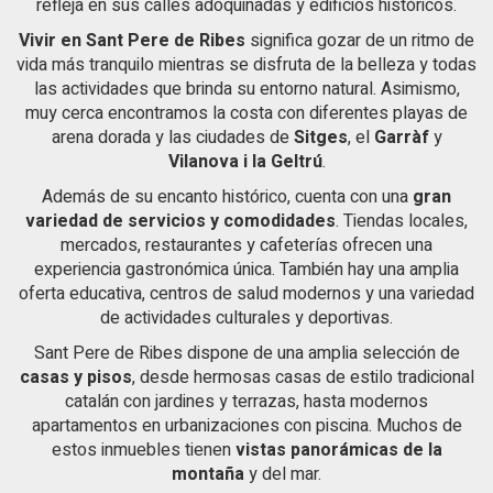
refleja en sus calles adoquinadas y edificios históricos.
Serra, zona residencial muy bien comunicada, a pocos
minutos de los centros comerciales,Centros deportivos,
Vivir en Sant Pere de Ribes
significa gozar de un ritmo de
colegios Internacionales como Bel-Air ,Olive Tree o Richmond,
vida más tranquilo mientras se disfruta de la belleza y todas
muy próxima a la playa , 5 minutos de Sitges y 30 minutos del
las actividades que brinda su entorno natural. Asimismo,
Aeropuerto.
muy cerca encontramos la costa con diferentes playas de
arena dorada y las ciudades de
Sitges
, el
Garràf
y
Vilanova i la Geltrú
.
Además de su encanto histórico, cuenta con una
gran
variedad de servicios y comodidades
. Tiendas locales,
mercados, restaurantes y cafeterías ofrecen una
experiencia gastronómica única. También hay una amplia
oferta educativa, centros de salud modernos y una variedad
de actividades culturales y deportivas.
Sant Pere de Ribes dispone de una amplia selección de
casas y pisos
, desde hermosas casas de estilo tradicional
catalán con jardines y terrazas, hasta modernos
apartamentos en urbanizaciones con piscina. Muchos de
estos inmuebles tienen
vistas panorámicas de la
montaña
y del mar.