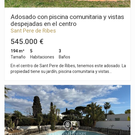
servicios esenciales y de fácil y rápido acceso a la autopista C-
32 en dirección Barcelona y su aeropuerto.
Adosado con piscina comunitaria y vistas
despejadas en el centro
Sant Pere de Ribes
545.000 €
194 m²
5
3
Tamaño
Habitaciones
Baños
En el centro de Sant Pere de Ribes, tenemos este adosado. La
propiedad tiene su jardín, piscina comunitaria y vistas
despejadas. La casa goza de mucha luz natural y tiene un
garaje con capacidad para dos coches, lavandería y trastero.
La propiedad se divide en tres plantas. Se accede a la casa
desde la planta baja compuesta de un espacio diáfano con
acceso al jardín que lleva hacia la zona comunitaria con
piscina. En la primera planta tenemos la zona de día que se
compone de un salón-comedor con salida a una terraza.
Seguidamente, encontramos una cocina independiente, una
habitación individual y un aseo que da servicio a toda la planta.
En la segunda planta tenemos la zona de noche que se
compone de de dos habitaciones dobles, una en suite con