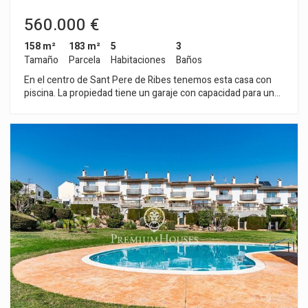
560.000 €
158 m²
183 m²
5
3
Tamaño
Parcela
Habitaciones
Baños
En el centro de Sant Pere de Ribes tenemos esta casa con
piscina. La propiedad tiene un garaje con capacidad para un
coche. La vivienda se divide en dos plantas. En la planta baja,
encontramos la zona de día compuesta por un salón-comedor
con salida a una terraza y acceso a la piscina y un espacio
barbacoa. Seguidamente, hay una cocina independiente, una
zona de lavadero y un aseo. En la primera planta,
encontramos la zona de noche compuesta por tres
habitaciones dobles, todas exteriores y un baño completo.
Todos los dormitorios tienen armarios empotrados. En la
parte trasera de la vivienda, encontramos un apartamento
independiente. El ultimo se compone de un salón-comedor y
una cocina abierta. Desde ambos espacios se accede a una
terraza con acceso a la piscina. Seguidamente, hay una
habitación doble y otra individual. Finalmente, hay un baño
completo. La vivienda dispone también de un trastero y una
zona de lavadero. La propiedad está ubicada en el centro de
Sant Pere de Ribes. Es una zona con cercanía a todos los