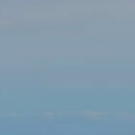
Modificar cookies
Técnicas y funcionales
Siempre activas
Este sitio web utiliza Cookies propias para recopilar
información con la finalidad de mejorar nuestros servicios.
Si continua navegando, supone la aceptación de la
instalación de las mismas. El usuario tiene la posibilidad
de configurar su navegador pudiendo, si así lo desea,
impedir que sean instaladas en su disco duro, aunque
deberá tener en cuenta que dicha acción podrá ocasionar
dificultades de navegación de la página web.
Analíticas y personalización