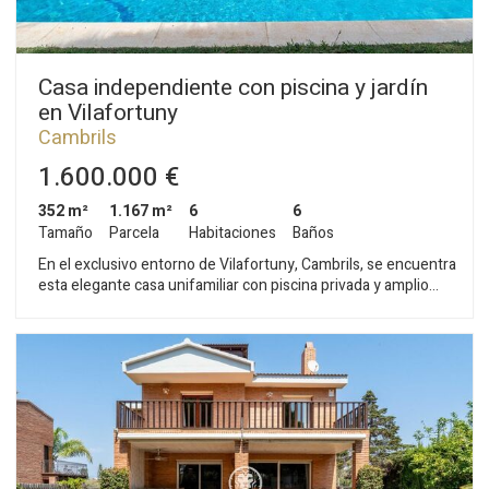
Casa independiente con piscina y jardín
en Vilafortuny
Cambrils
1.600.000 €
352 m²
1.167 m²
6
6
Tamaño
Parcela
Habitaciones
Baños
En el exclusivo entorno de Vilafortuny, Cambrils, se encuentra
esta elegante casa unifamiliar con piscina privada y amplio
jardín. Ubicada en una generosa parcela, la propiedad ofrece
total privacidad. La casa se distribuye en tres plantas: La
planta baja tiene salón comedor con chimenea y acceso al
porche, una cocina con un cuarto de lavandería, dos
habitaciones en suite y un baño. La primera planta alberga la
zona de noche; se compone de dos habitaciones dobles con
acceso a la terraza compartida. Un segundo baño completo se
sitúa en esta planta. En el sótano encontramos una segunda
cocina con comedor, un trastero, dos salas polivalentes, dos