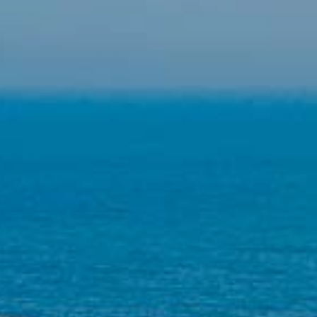
Permiten realizar el seguimiento y análisis del
comportamiento de los usuarios de este sitio web. La
información recogida mediante este tipo de cookies se
utiliza en la medición de la actividad de la web para la
elaboración de perfiles de navegación de los usuarios con
el fin de introducir mejoras en función del análisis de los
datos de uso que hacen los usuarios del servicio. Permiten
guardar la información de preferencia del usuario para
mejorar la calidad de nuestros servicios y para ofrecer una
mejor experiencia a través de productos recomendados.
Marketing y publicidad
Estas cookies son utilizadas para almacenar información
sobre las preferencias y elecciones personales del usuario
a través de la observación continuada de sus hábitos de
navegación. Gracias a ellas, podemos conocer los hábitos
de navegación en el sitio web y mostrar publicidad
relacionada con el perfil de navegación del usuario.