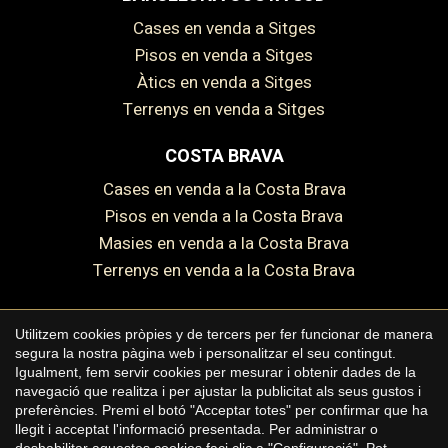
Cases en venda a Sitges
Pisos en venda a Sitges
Àtics en venda a Sitges
Terrenys en venda a Sitges
COSTA BRAVA
Cases en venda a la Costa Brava
Pisos en venda a la Costa Brava
Masies en venda a la Costa Brava
Terrenys en venda a la Costa Brava
Guardar configuració
Acceptar totes
Utilitzem cookies pròpies y de tercers per fer funcionar de manera
segura la nostra pàgina web i personalitzar el seu contingut.
Copyright © 2026 Premium Houses
Igualment, fem servir cookies per mesurar i obtenir dades de la
navegació que realitza i per ajustar la publicitat als seus gustos i
Avís legal
preferències. Premi el botó "Acceptar totes" per confirmar que ha
llegit i acceptat l'informació presentada. Per administrar o
Política de privacitat
deshabilitar aquestes cookies faci clic a "Configuració". Pot