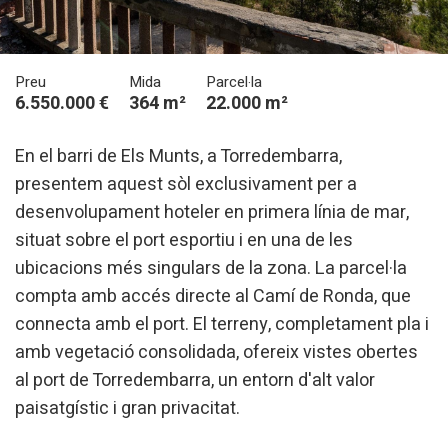
Preu
Mida
Parcel·la
6.550.000 €
364 m²
22.000 m²
En el barri de Els Munts, a Torredembarra,
presentem aquest sòl exclusivament per a
desenvolupament hoteler en primera línia de mar,
situat sobre el port esportiu i en una de les
ubicacions més singulars de la zona. La parcel·la
Modificar cookies
compta amb accés directe al Camí de Ronda, que
connecta amb el port. El terreny, completament pla i
Tècniques i funcionals
Sempre activades
amb vegetació consolidada, ofereix vistes obertes
Aquest lloc web utilitza cookies pròpies per recopilar
al port de Torredembarra, un entorn d'alt valor
informació amb la finalitat de millorar els nostres serveis.
Si continua navegant, suposa l'acceptació de la instal·lació
paisatgístic i gran privacitat.
de les mateixes. L'usuari té la possibilitat de configurar el
navegador podent, si així ho desitja, impedir que siguin
instal·lades al disc dur, encara que haurà de tenir en