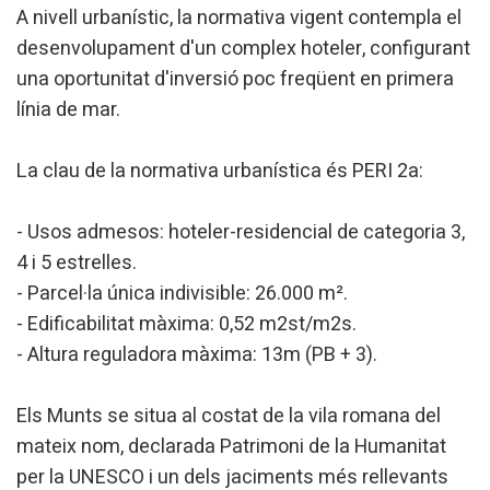
compte que aquesta acció podrà ocasionar dificultats de
A nivell urbanístic, la normativa vigent contempla el
navegació de la pàgina web.
desenvolupament d'un complex hoteler, configurant
una oportunitat d'inversió poc freqüent en primera
Analítiques i personalització
línia de mar.
Permeten fer el seguiment i l'anàlisi del comportament
dels usuaris d'aquest lloc web. La informació recollida
mitjançant aquest tipus de cookies s'utilitza en el
La clau de la normativa urbanística és PERI 2a:
mesurament de l'activitat del web per a l'elaboració de
perfils de navegació dels usuaris per introduir millores en
funció de l'anàlisi de les dades d'ús que fan els usuaris del
servei. Permeten desar la informació de preferència de
- Usos admesos: hoteler-residencial de categoria 3,
l'usuari per millorar la qualitat dels nostres serveis i oferir
4 i 5 estrelles.
una millor experiència a través de productes recomanats.
- Parcel·la única indivisible: 26.000 m².
Marketing i publicitat
- Edificabilitat màxima: 0,52 m2st/m2s.
- Altura reguladora màxima: 13m (PB + 3).
Aquestes cookies són utilitzades per emmagatzemar
informació sobre les preferències i les eleccions personals
de l'usuari a través de l'observació continuada dels seus
hàbits de navegació. Gràcies a elles, podem conèixer els
Els Munts se situa al costat de la vila romana del
hàbits de navegació al lloc web i mostrar publicitat
mateix nom, declarada Patrimoni de la Humanitat
relacionada amb el perfil de navegació de l'usuari.
per la UNESCO i un dels jaciments més rellevants