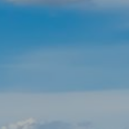
Técnicas y funcionales
Siempre activas
Este sitio web utiliza Cookies propias para recopilar
información con la finalidad de mejorar nuestros servicios.
Si continua navegando, supone la aceptación de la
instalación de las mismas. El usuario tiene la posibilidad
de configurar su navegador pudiendo, si así lo desea,
impedir que sean instaladas en su disco duro, aunque
deberá tener en cuenta que dicha acción podrá ocasionar
dificultades de navegación de la página web.
Analíticas y personalización
Permiten realizar el seguimiento y análisis del
comportamiento de los usuarios de este sitio web. La
información recogida mediante este tipo de cookies se
utiliza en la medición de la actividad de la web para la
elaboración de perfiles de navegación de los usuarios con
el fin de introducir mejoras en función del análisis de los
datos de uso que hacen los usuarios del servicio. Permiten
guardar la información de preferencia del usuario para
mejorar la calidad de nuestros servicios y para ofrecer una
mejor experiencia a través de productos recomendados.