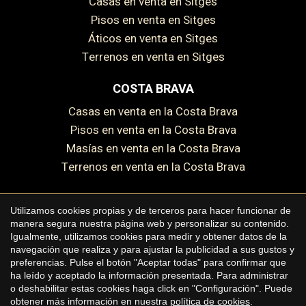
Casas en venta en Sitges
Pisos en venta en Sitges
Áticos en venta en Sitges
Terrenos en venta en Sitges
COSTA BRAVA
Casas en venta en la Costa Brava
Guardar configuración
Aceptar todas
Pisos en venta en la Costa Brava
Masías en venta en la Costa Brava
Terrenos en venta en la Costa Brava
Utilizamos cookies propias y de terceros para hacer funcionar de
manera segura nuestra página web y personalizar su contenido.
Copyright © 2026 Premium Houses
Igualmente, utilizamos cookies para medir y obtener datos de la
navegación que realiza y para ajustar la publicidad a sus gustos y
Aviso legal
preferencias. Pulse el botón "Aceptar todas" para confirmar que
ha leído y aceptado la información presentada. Para administrar
Política de privacidad
o deshabilitar estas cookies haga click en "Configuración". Puede
Política de cookies
obtener más información en nuestra
política de cookies
.