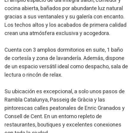
El amplio espacio de día integra salón, comedor y
Modificar cookies
cocina abierta, bañados por abundante luz natural
gracias a sus ventanales y su galería con encanto.
Los techos altos y los acabados de primera calidad
Técnicas y funcionales
Siempre activas
crean una atmósfera exclusiva y acogedora.
Este sitio web utiliza Cookies propias para recopilar
información con la finalidad de mejorar nuestros servicios.
Si continua navegando, supone la aceptación de la
instalación de las mismas. El usuario tiene la posibilidad
Cuenta con 3 amplios dormitorios en suite, 1 baño
de configurar su navegador pudiendo, si así lo desea,
impedir que sean instaladas en su disco duro, aunque
de cortesía y zona de lavandería. Además, dispone
deberá tener en cuenta que dicha acción podrá ocasionar
de un espacio versátil ideal como despacho, sala de
dificultades de navegación de la página web.
lectura o rincón de relax.
Analíticas y personalización
Su ubicación es excepcional, a solo unos pasos de
Permiten realizar el seguimiento y análisis del
comportamiento de los usuarios de este sitio web. La
Rambla Catalunya, Passeig de Gràcia y las
información recogida mediante este tipo de cookies se
utiliza en la medición de la actividad de la web para la
pintorescas calles peatonales de Enric Granados y
elaboración de perfiles de navegación de los usuarios con
Consell de Cent. En un entorno repleto de
el fin de introducir mejoras en función del análisis de los
datos de uso que hacen los usuarios del servicio. Permiten
restaurantes, boutiques y excelentes conexiones
guardar la información de preferencia del usuario para
mejorar la calidad de nuestros servicios y para ofrecer una