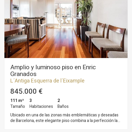
Amplio y luminoso piso en Enric
Granados
L´Antiga Esquerra de l´Eixample
845.000 €
111 m²
3
2
Tamaño
Habitaciones
Baños
Ubicado en una de las zonas más emblemáticas y deseadas
de Barcelona, este elegante piso combina a la perfección la
tranquilidad de un hogar íntimo con la energía vibrante del
Eixample. La vivienda ofrece una distribución muy cómoda y