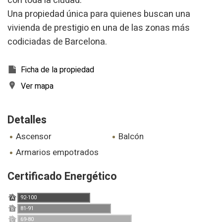
con toda la ciudad.
mejor experiencia a través de productos recomendados.
Una propiedad única para quienes buscan una
vivienda de prestigio en una de las zonas más
Marketing y publicidad
codiciadas de Barcelona.
Estas cookies son utilizadas para almacenar información
sobre las preferencias y elecciones personales del usuario
a través de la observación continuada de sus hábitos de
Ficha de la propiedad
navegación. Gracias a ellas, podemos conocer los hábitos
de navegación en el sitio web y mostrar publicidad
Ver mapa
relacionada con el perfil de navegación del usuario.
Detalles
ascensor
balcón
armarios empotrados
Certificado Energético
92-100
A
81-91
B
69-80
C