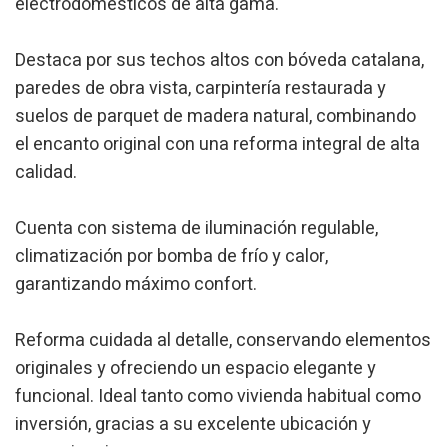
electrodomésticos de alta gama.
Este sitio web utiliza Cookies propias para recopilar
información con la finalidad de mejorar nuestros servicios.
Si continua navegando, supone la aceptación de la
Destaca por sus techos altos con bóveda catalana,
instalación de las mismas. El usuario tiene la posibilidad
paredes de obra vista, carpintería restaurada y
de configurar su navegador pudiendo, si así lo desea,
impedir que sean instaladas en su disco duro, aunque
suelos de parquet de madera natural, combinando
deberá tener en cuenta que dicha acción podrá ocasionar
dificultades de navegación de la página web.
el encanto original con una reforma integral de alta
calidad.
Analíticas y personalización
Permiten realizar el seguimiento y análisis del
Cuenta con sistema de iluminación regulable,
comportamiento de los usuarios de este sitio web. La
información recogida mediante este tipo de cookies se
climatización por bomba de frío y calor,
utiliza en la medición de la actividad de la web para la
garantizando máximo confort.
elaboración de perfiles de navegación de los usuarios con
el fin de introducir mejoras en función del análisis de los
datos de uso que hacen los usuarios del servicio. Permiten
guardar la información de preferencia del usuario para
Reforma cuidada al detalle, conservando elementos
mejorar la calidad de nuestros servicios y para ofrecer una
mejor experiencia a través de productos recomendados.
originales y ofreciendo un espacio elegante y
funcional. Ideal tanto como vivienda habitual como
Marketing y publicidad
inversión, gracias a su excelente ubicación y