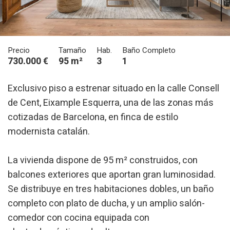
Precio
Tamaño
Hab.
Baño Completo
730.000 €
95 m²
3
1
Exclusivo piso a estrenar situado en la calle Consell
de Cent, Eixample Esquerra, una de las zonas más
cotizadas de Barcelona, en finca de estilo
modernista catalán.
La vivienda dispone de 95 m² construidos, con
balcones exteriores que aportan gran luminosidad.
Se distribuye en tres habitaciones dobles, un baño
Modificar cookies
completo con plato de ducha, y un amplio salón-
comedor con cocina equipada con
Técnicas y funcionales
Siempre activas