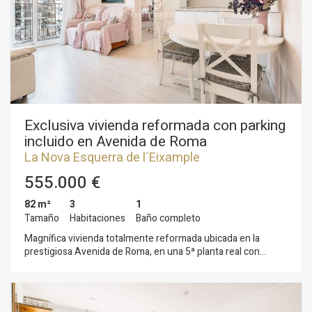
Exclusiva vivienda reformada con parking
incluido en Avenida de Roma
La Nova Esquerra de l´Eixample
555.000 €
82 m²
3
1
Tamaño
Habitaciones
Baño completo
Magnífica vivienda totalmente reformada ubicada en la
prestigiosa Avenida de Roma, en una 5ª planta real con
ascensor (equivalente a una 7ª altura), que destaca por su
gran luminosidad, tranquilidad y excelente distribución. Una
oportunidad ideal para quienes buscan entrar a vivir desde el
primer día, evitando el coste, el tiempo y las complicaciones