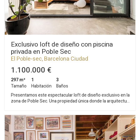
Exclusivo loft de diseño con piscina
privada en Poble Sec
El Poble-sec, Barcelona Ciudad
1.100.000 €
297 m²
1
3
Tamaño
Habitación
Baños
Presentamos este espectacular loft de diseño exclusivo en la
zona de Poble Sec. Una propiedad única donde la arquitectura
contemporánea, la amplitud de espacios y el confort se
fusionan para crear una experiencia residencial excepcional.
Con una superficie de 297 m², esta singular vivienda ha sido
concebida para maximizar la luz natural, la funcionalidad y la
sensación de amplitud. Su diseño abierto y sofisticado se
complementa con una elegante pared de cristal que conecta