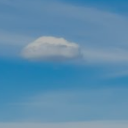
Modificar cookies
Técnicas y funcionales
Siempre activas
Este sitio web utiliza Cookies propias para recopilar
información con la finalidad de mejorar nuestros servicios.
Si continua navegando, supone la aceptación de la
instalación de las mismas. El usuario tiene la posibilidad
de configurar su navegador pudiendo, si así lo desea,
impedir que sean instaladas en su disco duro, aunque
deberá tener en cuenta que dicha acción podrá ocasionar
dificultades de navegación de la página web.
Analíticas y personalización