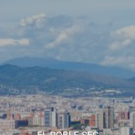
Permiten realizar el seguimiento y análisis del
comportamiento de los usuarios de este sitio web. La
información recogida mediante este tipo de cookies se
utiliza en la medición de la actividad de la web para la
elaboración de perfiles de navegación de los usuarios con
el fin de introducir mejoras en función del análisis de los
datos de uso que hacen los usuarios del servicio. Permiten
guardar la información de preferencia del usuario para
mejorar la calidad de nuestros servicios y para ofrecer una
mejor experiencia a través de productos recomendados.
Marketing y publicidad
Estas cookies son utilizadas para almacenar información
sobre las preferencias y elecciones personales del usuario
a través de la observación continuada de sus hábitos de
navegación. Gracias a ellas, podemos conocer los hábitos
de navegación en el sitio web y mostrar publicidad
relacionada con el perfil de navegación del usuario.