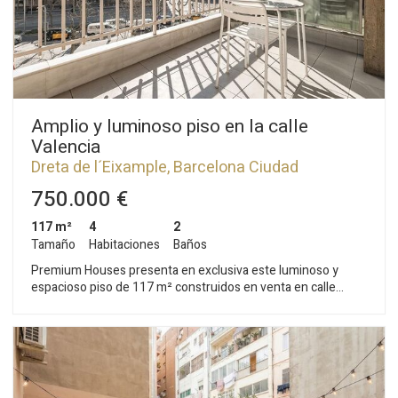
Amplio y luminoso piso en la calle
Valencia
Dreta de l´Eixample, Barcelona Ciudad
750.000 €
117 m²
4
2
Tamaño
Habitaciones
Baños
Premium Houses presenta en exclusiva este luminoso y
espacioso piso de 117 m² construidos en venta en calle
València, ubicado en el distrito de la Dreta de l’Eixample, zona
Sagrada Família. Un piso con carácter, luz y calma, ideal para
quienes buscan vivir en el corazón de Barcelona con la
elegancia y el confort de un hogar tranquilo. La vivienda
destaca por su excelente distribución y amplitud, y por el
hecho de que prácticamente todas las estancias son