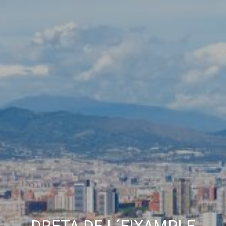
Permiten realizar el seguimiento y análisis del
comportamiento de los usuarios de este sitio web. La
información recogida mediante este tipo de cookies se
utiliza en la medición de la actividad de la web para la
elaboración de perfiles de navegación de los usuarios con
el fin de introducir mejoras en función del análisis de los
datos de uso que hacen los usuarios del servicio. Permiten
guardar la información de preferencia del usuario para
mejorar la calidad de nuestros servicios y para ofrecer una
mejor experiencia a través de productos recomendados.
Marketing y publicidad
Estas cookies son utilizadas para almacenar información
sobre las preferencias y elecciones personales del usuario
a través de la observación continuada de sus hábitos de
navegación. Gracias a ellas, podemos conocer los hábitos
de navegación en el sitio web y mostrar publicidad
relacionada con el perfil de navegación del usuario.