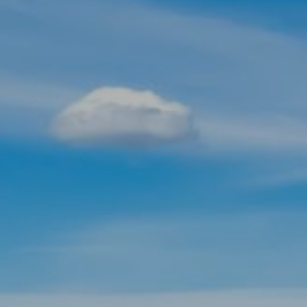
Modificar cookies
Técnicas y funcionales
Siempre activas
Este sitio web utiliza Cookies propias para recopilar
información con la finalidad de mejorar nuestros servicios.
Si continua navegando, supone la aceptación de la
instalación de las mismas. El usuario tiene la posibilidad
de configurar su navegador pudiendo, si así lo desea,
impedir que sean instaladas en su disco duro, aunque
deberá tener en cuenta que dicha acción podrá ocasionar
dificultades de navegación de la página web.
Analíticas y personalización