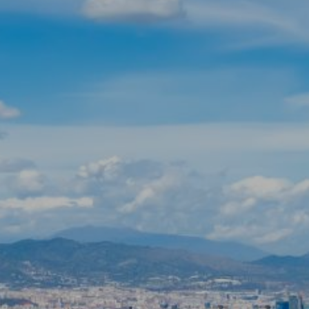
Modificar cookies
Técnicas y funcionales
Siempre activas
Este sitio web utiliza Cookies propias para recopilar
información con la finalidad de mejorar nuestros servicios.
Si continua navegando, supone la aceptación de la
instalación de las mismas. El usuario tiene la posibilidad
de configurar su navegador pudiendo, si así lo desea,
impedir que sean instaladas en su disco duro, aunque
deberá tener en cuenta que dicha acción podrá ocasionar
dificultades de navegación de la página web.
Analíticas y personalización
Permiten realizar el seguimiento y análisis del
comportamiento de los usuarios de este sitio web. La
información recogida mediante este tipo de cookies se
utiliza en la medición de la actividad de la web para la
elaboración de perfiles de navegación de los usuarios con
el fin de introducir mejoras en función del análisis de los
datos de uso que hacen los usuarios del servicio. Permiten
guardar la información de preferencia del usuario para
mejorar la calidad de nuestros servicios y para ofrecer una
mejor experiencia a través de productos recomendados.