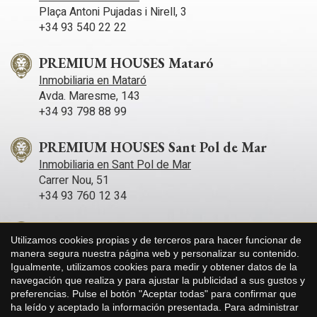
Plaça Antoni Pujadas i Nirell, 3
+34 93 540 22 22
PREMIUM HOUSES Mataró
Inmobiliaria en Mataró
Avda. Maresme, 143
+34 93 798 88 99
PREMIUM HOUSES Sant Pol de Mar
Inmobiliaria en Sant Pol de Mar
Carrer Nou, 51
+34 93 760 12 34
PREMIUM HOUSES Sitges
Utilizamos cookies propias y de terceros para hacer funcionar de
Inmobiliaria en Sitges
manera segura nuestra página web y personalizar su contenido.
Avda. Camí­ dels Capellans, 75 Local 4
Guardar configuración
Aceptar todas
Igualmente, utilizamos cookies para medir y obtener datos de la
+34 93 809 72 40
navegación que realiza y para ajustar la publicidad a sus gustos y
preferencias. Pulse el botón "Aceptar todas" para confirmar que
ha leído y aceptado la información presentada. Para administrar
PREMIUM HOUSES Llavaneres