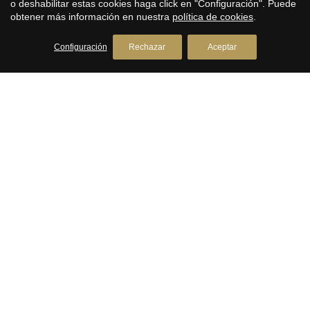
o deshabilitar estas cookies haga click en "Configuración". Puede
Inmobiliaria en Llavaneres
obtener más información en nuestra
política de cookies
.
Avda. Catalunya, 2
+34 93 792 77 77
Configuración
Rechazar
Aceptar