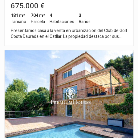
675.000 €
181 m²
704 m²
4
3
Tamaño
Parcela
Habitaciones
Baños
Presentamos casa a la venta en urbanización del Club de Golf
Costa Daurada en el Catllar. La propiedad destaca por sus
estancias luminosas, todas con salida al exterior. La vivienda
se distribuye en una sola planta La zona de día esta
compuesta por un amplio salón-comedor con salida al porche
y jardín y una cocina independiente con despensa, ambas con
salida al exterior a la zona de barbacoa. La zona de noche
tiene cuatro habitaciones dobles con salida al exterior, una de
ellas en suite con vestidor. Un baño completo y un aseo de
cortesía dan servicio al resto de las habitaciones. La propiedad
cuenta con un porche cubierto donde se pueden estacionar
dos coches. También cuenta con una construcción auxiliar
para almacenaje. La urbanización del Club de Golf Costa
Daurada en el Catllar es un lugar privilegiado y tranquilo con
The British School of Costa Daurada a poca distancia a pie.