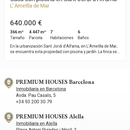
L' Ametlla de Mar
640.000 €
366 m²
4.447 m²
7
6
Tamaño
Parcela
Habitaciones
Baños
En la urbanización Sant Jordi d’Alfama, en L’Ametlla de Mar,
se encuentra esta propiedad con piscina y jardín. La finca se
compone de una vivienda principal y cuatro apartamentos
totalmente independientes. La propiedad cuenta con licencia
turística en vigor. La vivienda principal se distribuye en dos
plantas: La planta baja ofrece un espacio abierto que integra
salón, comedor y cocina, con acceso directo al jardín trasero.
PREMIUM HOUSES Barcelona
En esta planta también encontramos una habitación doble
Inmobiliaria en Barcelona
con salida exterior, otra habitación doble - actualmente
Avda. Pau Casals, 5
despacho, y un baño completo. La planta superior alberga una
habitación en suite con terraza privada, aportando mayor
+34 93 200 30 79
privacidad y vistas despejadas. Además, la propiedad cuenta
con cuatro apartamentos independientes situados a ambos
PREMIUM HOUSES Alella
lados de la vivienda principal, dos en cada lado. Cada
Inmobiliaria en Alella
apartamento dispone de salón y una habitación en suite con
acceso al jardín trasero. Sant Jordi d’Alfama es una
Plaça Antoni Pujadas i Nirell, 3