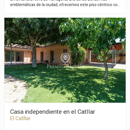
emblemáticas de la ciudad, ofrecemos este piso céntrico con
terraza, trastero y dos plazas de parking ubicado en una finca
con ascensor. La vivienda cuenta con un salón-comedor con
salida a la terraza con vistas a la Rambla, un segundo comedor
para seis comensales, y una cocina office con despensa y
lavadero. Dispone de cuatro habitaciones dobles, dos de ellas
en suite, así como un baño completo adicional y un aseo de
cortesía. La propiedad dispone de trastero y dos plazas de
parking ubicadas en la misma finca. Rambla Nova es una calle
céntrica, llena de tiendas y cafeterías, que culmina en
emblemático Balcón del Mediterráneo con vistas
espectaculares al mar. La ubicación es clave: muy cerca de
todos los servicios, comercios, estación de tren, autobús y de
las playas de Tarragona.
Casa independiente en el Catllar
El Catllar