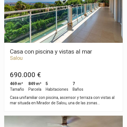
es el casco histórico de Tarragona y uno de los barrios con
más personalidad de la ciudad. Se encuentra en la zona más
elevada de la antigua Tarraco romana y concentra gran parte
del patrimonio monumental declarado Patrimonio de la
Humanidad por la UNESCO.
Casa con piscina y vistas al mar
Salou
690.000 €
469 m²
849 m²
5
7
Tamaño
Parcela
Habitaciones
Baños
Casa unifamiliar con piscina, ascensor y terraza con vistas al
mar situada en Mirador de Salou, una de las zonas
residenciales más exclusivas de la Costa Dorada. La vivienda
se distribuye en cuatro plantas que se adaptan al desnivel del
terreno. La planta principal alberga un amplio salón-comedor,
una espaciosa cocina, una habitación doble con baño en suite