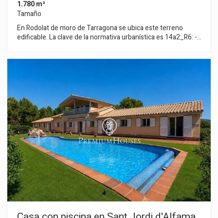
1.780 m²
Tamaño
En Rodolat de moro de Tarragona se ubica este terreno
edificable. La clave de la normativa urbanística es 14a2_R6: -
Usos admitidos: edificación aislada unifamiliar. - Parcela
mínima: 900m2. - Edificabilidad máxima: 0,50 m2st/m2s. -
Ocupación máxima: edificación principal: 30%, edificación
auxiliar: 5%. - Altura reguladora máxima: 8m (PB + 1). Rodolat
del Moro es un pequeño barrio residencial y boscoso situado
al norte de Tarragona, conocido por su entorno natural, rutas
de senderismo cercanas y baja densidad de población.
Casa con piscina en Sant Jordi d'Alfama