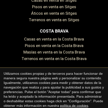
Casas en venta en Sitges
Pisos en venta en Sitges
Guardar configuración
Aceptar todas
Áticos en venta en Sitges
Terrenos en venta en Sitges
COSTA BRAVA
Casas en venta en la Costa Brava
Pisos en venta en la Costa Brava
Masías en venta en la Costa Brava
Terrenos en venta en la Costa Brava
Utilizamos cookies propias y de terceros para hacer funcionar de
manera segura nuestra página web y personalizar su contenido.
Copyright © 2026 Premium Houses
Igualmente, utilizamos cookies para medir y obtener datos de la
navegación que realiza y para ajustar la publicidad a sus gustos y
Aviso legal
preferencias. Pulse el botón "Aceptar todas" para confirmar que
ha leído y aceptado la información presentada. Para administrar
Política de privacidad
o deshabilitar estas cookies haga click en "Configuración". Puede
Política de cookies
obtener más información en nuestra
política de cookies
.