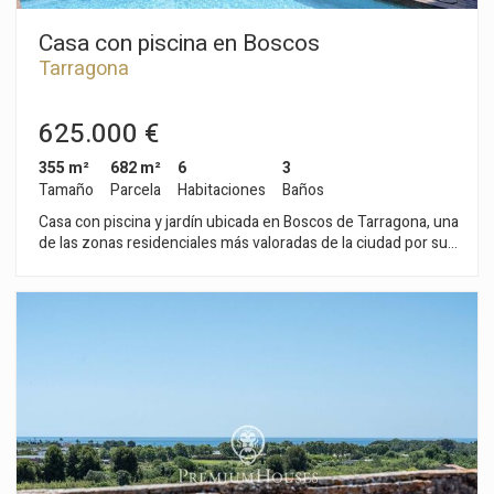
Casa con piscina en Boscos
Tarragona
625.000 €
355 m²
682 m²
6
3
Tamaño
Parcela
Habitaciones
Baños
Casa con piscina y jardín ubicada en Boscos de Tarragona, una
de las zonas residenciales más valoradas de la ciudad por su
tranquilidad, entorno natural y proximidad al mar. La vivienda
se distribuye en cuatro plantas. La planta baja alberga el hall
de entrada y una sala polivalente con chimenea. Este espacio
conecta directamente con la terraza y el jardín con piscina,
creando una transición fluida entre el interior y el exterior de
la vivienda. La primera planta está destinada a la zona de día.
Dispone de un amplio salón-comedor con grandes
ventanales, una cocina independiente con acceso a la terraza
lateral y al jardín, una habitación doble y un baño completo. La
segunda planta acoge la zona de noche, formada por tres
habitaciones dobles, una de ellas en suite con vestidor,