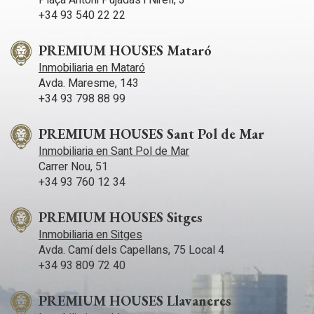
urbanización residencial dentro del término municipal de
+34 93 540 22 22
L’Ametlla de Mar, considerada una de las más exclusivas y
tranquilas de la zona. L’Ametlla de Mar es una localidad muy
PREMIUM HOUSES Mataró
atractiva en la Costa Dorada, con playa, naturaleza y buenas
comunicaciones por la autovía AP-7 y la N-340: a 30 minutos
Inmobiliaria en Mataró
de Reus y su aeropuerto, a 1 hora y 15 minutos del
Avda. Maresme, 143
aeropuerto de Barcelona y a 1 hora y 40 minutos de Barcelona
+34 93 798 88 99
ciudad.
PREMIUM HOUSES Sant Pol de Mar
Inmobiliaria en Sant Pol de Mar
Carrer Nou, 51
+34 93 760 12 34
PREMIUM HOUSES Sitges
Inmobiliaria en Sitges
Avda. Camí­ dels Capellans, 75 Local 4
+34 93 809 72 40
PREMIUM HOUSES Llavaneres