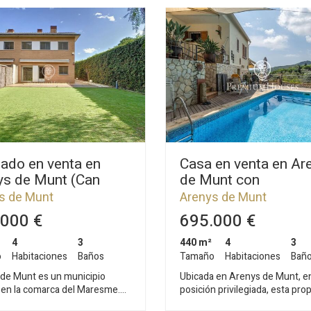
ado en venta en
Casa en venta en Ar
ys de Munt (Can
de Munt con
)
espectaculares vist
s de Munt
Arenys de Munt
y montaña
000 €
695.000 €
4
3
440 m²
4
3
o
Habitaciones
Baños
Tamaño
Habitaciones
Bañ
de Munt es un municipio
Ubicada en Arenys de Munt, e
 en la comarca del Maresme.
posición privilegiada, esta pro
los símbolos más importantes
disfruta de una orientación