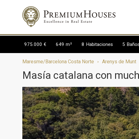
975.000 €
649 m²
8
Habitaciones
5
Baño
Maresme/Barcelona Costa Norte
Arenys de Munt
Masía catalana con much