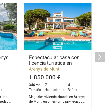
enys
Espectacular casa con
Pr
licencia turística en
en
as mar
Arenys de Munt, con
M
Arenys de Munt
Ar
vistas panorámicas al mar
1.850.000 €
2
y la montaña
346 m²
7
4
1.3
os
Tamaño
Habitaciones
Baños
Ta
n una
Magnífica vivienda situada en Arenys
La 
piedad
de Munt, en un entorno privilegiado,
imp
tranquilo y rodeado de naturaleza, a
des