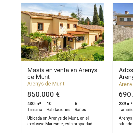
Masía en venta en Arenys
Ados
de Munt
Aren
Jalpi
Arenys de Munt
Areny
850.000 €
690.
430 m²
10
6
289 m²
Tamaño
Habitaciones
Baños
Tamañ
Ubicada en Arenys de Munt, en el
Arenys 
exclusivo Maresme, esta propiedad
situado
representa el equilibrio perfecto entre
Uno de 