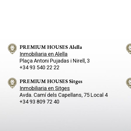
 zona en concreto es el árbol
excepcional que garantiza luz 
ka, un roble que lleva en el
sol durante todo el día, ademá
esde finales del siglo XIX.
espectaculares vistas al mar y 
za las libertades vascas y parte
montaña. La vivienda se distribuye en
storia. Existen varios árboles
dos cómodas plantas más semi
cienden de este roble que han
pensadas para ofrecer funcion
stribuidos por todo el mundo.
confort. En la zona de día en
nito adosado está ubicado en la
un amplio salón-comedor con
n Jalpí en una plaza que hace
PREMIUM HOUSES Alella
chimenea y una cocina indepe
 su nombre y donde se
ambos con salida directa al ext
Inmobiliaria en Alella
ra casualmente un árbol de
desde donde se pueden cont
Plaça Antoni Pujadas i Nirell, 3
hall
unas vistas realmente privilegiad
+34 93 540 22 22
 al salón comedor que da
cocina es uno de los grandes
irecto a la terraza, dispone
protagonistas de la casa: espa
 de habitación en planta, un
cálida y acogedora, con mobilia
PREMIUM HOUSES Sitges
 cortesía, y una gran cocina
madera renovado de estilo rúst
Inmobiliaria en Sitges
inosa con acceso al hermoso
vistas abiertas y una agradabl
Avda. Camí­ dels Capellans, 75 Local 4
En la primera planta se
comedor diario. Desde aquí se
+34 93 809 72 40
ran 3 habitaciones dobles, una
a una amplia despensa con bo
 en-suite con vestidor, y un
una terraza con, probablement
mpleto que les da servicio a las
mejores vistas de toda la prop
s. En la planta sótano un garaje
Además, cuenta con acceso d
s coches, y una habitación
servicio adaptado para movilid
ente para acomodar según sus
reducida o montacargas, un de