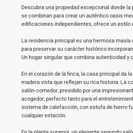
Descubra una propiedad excepcional donde la pri
Analít
se combinan para crear un auténtico oasis med
Permite
edificaciones independientes, ofrece un estilo d
sitio we
medició
los usua
que hac
La residencia principal es una hermosa masía 
del usu
experie
para preservar su carácter histórico incorpo
Un hogar singular que combina autenticidad y
Market
En el corazón de la finca, la casa principal da 
Estas c
eleccio
madera vista que reflejan su rica historia. La 
hábitos
en el si
salón-comedor, presidido por una impresionant
usuario
acogedor, perfecto tanto para el entretenimien
sistema de calefacción, con estufa de hierro fu
cualquier estación.
En la planta superior, un elegante segundo sal