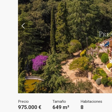
Modif
Técnic
Este sit
mejorar
instala
pudiend
Precio
Tamaño
Habitaciones
deberá 
975.000 €
649 m²
8
de la p