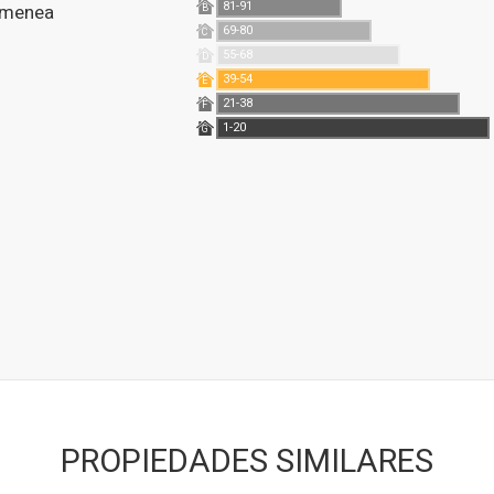
81-91
himenea
B
69-80
C
55-68
D
39-54
E
21-38
F
1-20
G
PROPIEDADES SIMILARES