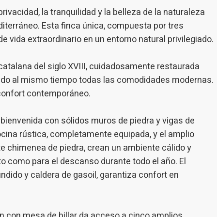
vacidad, la tranquilidad y la belleza de la naturaleza
icas y personalización
iterráneo. Esta finca única, compuesta por tres
n realizar el seguimiento y análisis del comportamiento de los usuarios
e vida extraordinario en un entorno natural privilegiado.
b. La información recogida mediante este tipo de cookies se utiliza en l
n de la actividad de la web para la elaboración de perfiles de navegac
rios con el fin de introducir mejoras en función del análisis de los dato
en los usuarios del servicio. Permiten guardar la información de prefe
catalana del siglo XVIII, cuidadosamente restaurada
ario para mejorar la calidad de nuestros servicios y para ofrecer una m
ncia a través de productos recomendados.
rando al mismo tiempo todas las comodidades modernas.
 confort contemporáneo.
ing y publicidad
la bienvenida con sólidos muros de piedra y vigas de
ookies son utilizadas para almacenar información sobre las preferencia
nes personales del usuario a través de la observación continuada de s
cocina rústica, completamente equipada, y el amplio
 de navegación. Gracias a ellas, podemos conocer los hábitos de nave
tio web y mostrar publicidad relacionada con el perfil de navegación del
e chimenea de piedra, crean un ambiente cálido y
.
to como para el descanso durante todo el año. El
Guardar configuración
Aceptar todas
ndido y caldera de gasoil, garantiza confort en
ón con mesa de billar da acceso a cinco amplios