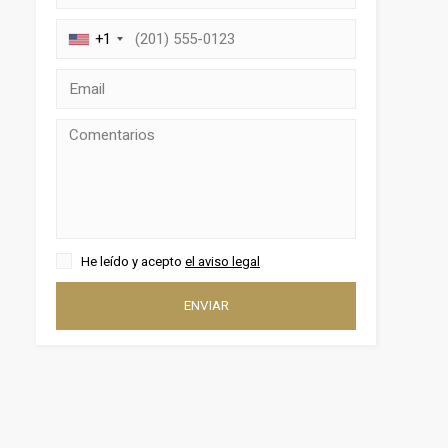
+1
He leído y acepto
el aviso legal
ENVIAR
activas
d de
egador
ue
egación