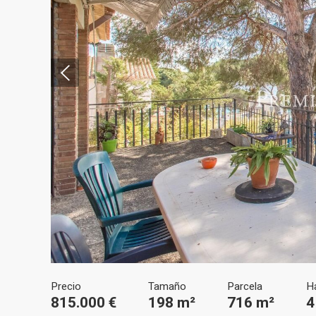
Modif
Técnic
Este sit
mejorar
instala
pudiend
deberá 
de la p
Analít
Precio
Tamaño
Parcela
H
815.000 €
198 m²
716 m²
4
Permite
sitio we