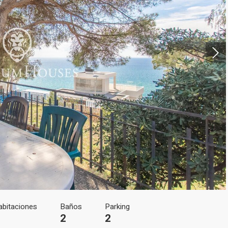
icar cookies
as y funcionales
Siempre 
io web utiliza Cookies propias para recopilar información con la finalida
 nuestros servicios. Si continua navegando, supone la aceptación de la
ción de las mismas. El usuario tiene la posibilidad de configurar su nav
o, si así lo desea, impedir que sean instaladas en su disco duro, aunq
tener en cuenta que dicha acción podrá ocasionar dificultades de nav
ágina web.
icas y personalización
abitaciones
Baños
Parking
2
2
n realizar el seguimiento y análisis del comportamiento de los usuarios
b. La información recogida mediante este tipo de cookies se utiliza en l