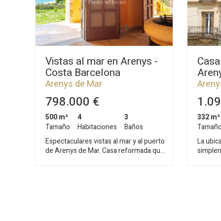
Vistas al mar en Arenys -
Casa 
Costa Barcelona
Aren
Arenys de Mar
Areny
798.000 €
1.09
500 m²
4
3
332 m²
Tamaño
Habitaciones
Baños
Tamañ
Espectaculares vistas al mar y al puerto
La ubic
de Arenys de Mar. Casa reformada que
simplem
se distribuye en tres plantas y está
el muni
rodeada de jardín. La planta principal se
comarca
distribuye en salón-comedor, cocina y
la seren
baño con acceso al jardín desde todas
una gra
las estancias. La planta inferior dispone
comercial. Este edificio, 
de comedor de verano, aseo, sala de
de una 
juegos, lavadero, bodega y también
totalme