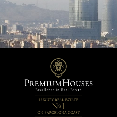
nte colección de pinturas de
de una suite completa con bañ
tes pintores catalanes del siglo
salida directa al jardín, así co
obiliario antiguo de nivel
segundo dormitorio, con un b
onista complementa a la
le da servicio. En la planta superior, se
ión el ambiente refinado de la
ubican tres dormitorios más, 
ad. Cada pieza ha sido
ellos la master suite, con su g
samente seleccionada para
y su cómodo vestidor; a contin
la belleza de los espacios y
se nos abren dos dormitorios 
rtarte a épocas pasadas de
de ello muy grande, con un p
ia y exquisitez. Pero eso no es
salón que conforma un peque
agina relajarte en una de las 3
apartamento, con salida a una 
s, con una superficie de 100
terraza con extraordinarias vis
e podrás disfrutar del sol y las
mar, ideal para los más jóvenes
panorámicas. ¿O qué tal pasar
casa. Para añadir mayor comod
de tranquila en los 3 balcones o
casa cuenta con un ascensor 
rdín interior de 150 m2,
comunica todas las plantas. Tenemos a
do el entorno y respirando aire
disposición un gran garaje par
se
coches, y en esta misma zona 
ran en cada rincón de esta
ubicado la zona de lavado y pl
ad. Techos artesonados de
así como un baño de cortesía.
tura, persianas mallorquinas
Disponemos de una graciosa 
res de madera y carpintería
para los amantes de los bueno
r de madera, son solo algunos