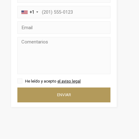
+1
activas
He leído y acepto
el aviso legal
d de
egador
ENVIAR
ue
egación
 de este
a