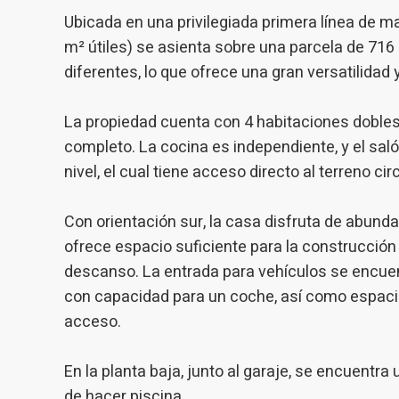
medició
Ubicada en una privilegiada primera línea de 
los usua
que hac
m² útiles) se asienta sobre una parcela de 71
del usu
experie
diferentes, lo que ofrece una gran versatilidad 
Market
La propiedad cuenta con 4 habitaciones dobles
completo. La cocina es independiente, y el sa
Estas c
eleccio
nivel, el cual tiene acceso directo al terreno ci
hábitos
en el si
usuario
Con orientación sur, la casa disfruta de abunda
ofrece espacio suficiente para la construcción 
descanso. La entrada para vehículos se encuentr
con capacidad para un coche, así como espaci
acceso.
En la planta baja, junto al garaje, se encuentra 
de hacer piscina.