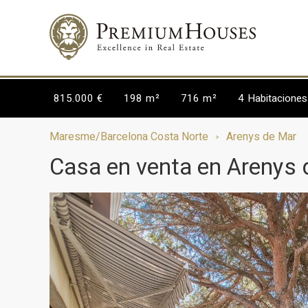
815.000 €
198 m²
716 m²
4
Habitaciones
Maresme/Barcelona Costa Norte
Arenys de Mar
Casa en venta en Arenys 