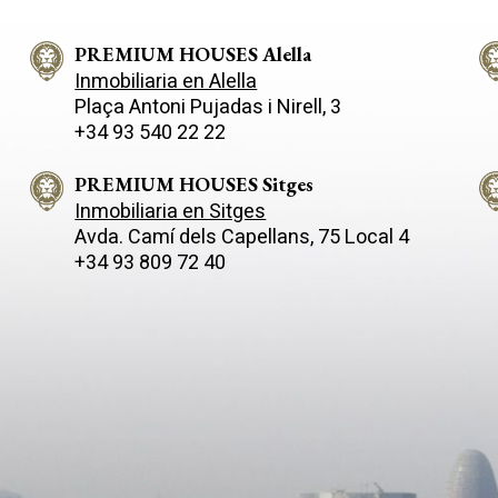
les nobles y de máxima calidad.
comunicada con Barcelona por 
te para vivir como la realeza en
por la autopista C/31 a tan sol
ra maestra arquitectónica en su
PREMIUM HOUSES Alella
minutos del centro de la ciudad. Es
ue data
exclusiva vivienda nos ofrece
Inmobiliaria en Alella
, ha sido total e íntegramente
espectaculares vistas al mar, a
Plaça Antoni Pujadas i Nirell, 3
ada respetando todos los
cinco minutos a pie de una de 
+34 93 540 22 22
os estéticos originales
mejores playas de la zona. Sit
tistas, añadiendo un toque
sobre una amplia parcela, la p
 y vanguardista. Desde el
cuenta con un elegante jardín 
PREMIUM HOUSES Sitges
o en que pongas un pie en
una piscina perfecta para disfr
Inmobiliaria en Sitges
opiedad, te sumergirás en un
entorno. Totalmente rehabilitada, la
Avda. Camí­ dels Capellans, 75 Local 4
e elegancia y sofisticación.
casa combina diseño moderno
+34 93 809 72 40
total de 450 m2 construidos,
confort. Al acceder nos recibe
nsión te ofrece espacio más
amplio salón de concepto abie
ciente para vivir
una cocina integrada que nos 
mente. Cuenta con 5
funcionalidad al espacio. Con s
rios tipo suite, perfectos para
directa a un espectacular porch
r y disfrutar de tu privacidad.
para celebraciones y para disf
 la casa dispone de 4 lavabos
una magnífica zona de descans
os y 2 habitaciones de
borde de la piscina, se ha disp
ropía, brindándote todo el
junto al mismo, una zona de b
 que necesitas para almacenar
ideal para celebraciones al aire 
nencias con estilo. En el
distribución interior es ideal p
, serás recibido por una
familias, ya que disponemos en