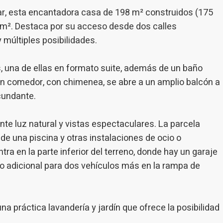
n de la actividad de la web para la elaboración de perfiles de navegac
mar, esta encantadora casa de 198 m² construidos (175
rios con el fin de introducir mejoras en función del análisis de los dato
en los usuarios del servicio. Permiten guardar la información de prefe
6 m². Destaca por su acceso desde dos calles
ario para mejorar la calidad de nuestros servicios y para ofrecer una m
ncia a través de productos recomendados.
y múltiples posibilidades.
ing y publicidad
, una de ellas en formato suite, además de un baño
lón comedor, con chimenea, se abre a un amplio balcón a
ookies son utilizadas para almacenar información sobre las preferencia
nes personales del usuario a través de la observación continuada de s
rcundante.
 de navegación. Gracias a ellas, podemos conocer los hábitos de nave
tio web y mostrar publicidad relacionada con el perfil de navegación del
.
nte luz natural y vistas espectaculares. La parcela
Guardar configuración
Aceptar todas
de una piscina y otras instalaciones de ocio o
a en la parte inferior del terreno, donde hay un garaje
o adicional para dos vehículos más en la rampa de
una práctica lavandería y jardín que ofrece la posibilidad