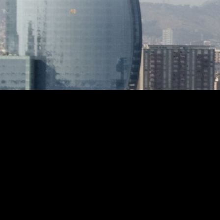
importa
relevan
XX. El m
colecci
perfecc
propied
cuidado
realzar 
transpo
opulenc
todo. Im
terraza
m2, dond
vistas 
una tar
en el ja
admiran
fresco? Los detalles de lujo 
encuent
propied
gran al
exterio
interio