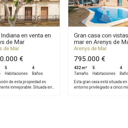
Indiana en venta en
Gran casa con vistas
ys de Mar
mar en Arenys de M
s de Mar
Arenys de Mar
0.000 €
795.000 €
5
4
432 m²
5
4
o
Habitaciones
Baños
Tamaño
Habitaciones
Bañ
ación de esta propiedad es
Esta gran casa está situada en
ente inmejorable. Situada en
entorno privilegiado a cinco m
cipio de Arenys de Mar, en la
del centro de Arenys de Mar, 
 del Maresme, disfrutarás de
población del Maresme, conoc
idad de una villa marinera con
su vida comercial, cultural, y s
n actividad pesquera y
hermosas playas, así como por
se compone
puerto uno de los más importa
espectacular mansión
Maresme, ideal para los amant
nte reconstruida con
deportes náuticos, Muy bien