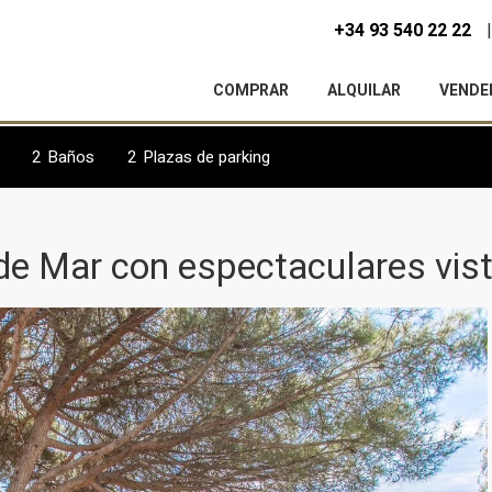
+34 93 540 22 22
COMPRAR
ALQUILAR
VENDE
2
Baños
2
Plazas de parking
de Mar con espectaculares vist