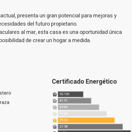
actual, presenta un gran potencial para mejoras y
cesidades del futuro propietario.
aculares al mar, esta casa es una oportunidad única
 posibilidad de crear un hogar a medida.
Certificado Energético
astero
92-100
A
81-91
rraza
B
69-80
C
55-68
D
39-54
E
21-38
F