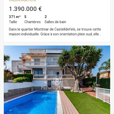
1.390.000 €
371 m²
5
2
Taille
Chambres
Salles de bain
Dans le quartier Montmar de Castelldefels, se trouve cette
maison individuelle. Grâce à son orientation plein sud, elle
bénéficie d'une luminosité exceptionnelle. La propriété
comprend une piscine, un jardin et une vue imprenable. La
maison est répartie sur quatre niveaux. Au premier niveau,
l'espace de vie se compose d'un salon spacieux et lumineux
avec cheminée, offrant une vue panoramique à couper le
souffle sur Barcelone, la mer Méditerranée et les montagnes.
Nous y trouvons également une cuisine indépendante avec
accès direct à l'extérieur, une salle de bain complète et une
buanderie pratique. Un balcon prolonge la vue et accentue la
sensation d'espace. Le deuxième niveau abrite l'espace nuit,
composé de quatre chambres doubles, toutes dotées de
placards intégrés et bénéficiant d'une excellente luminosité.
Deux d'entre elles donnent accès à un balcon offrant une vue
privilégiée. Une salle de bain complète dessert ce niveau. Le
troisième niveau offre une mansarde lumineuse et ouverte
avec une vue magnifique. Depuis la rue, la propriété est