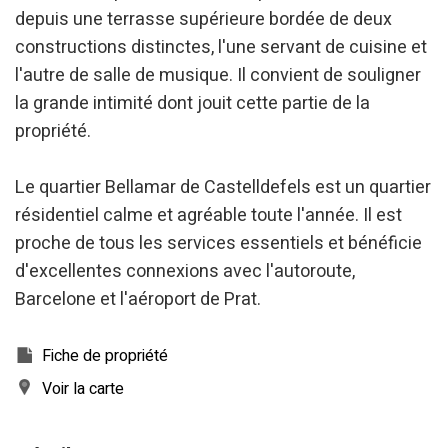
depuis une terrasse supérieure bordée de deux
constructions distinctes, l'une servant de cuisine et
l'autre de salle de musique. Il convient de souligner
la grande intimité dont jouit cette partie de la
propriété.
Modifier les cookies
Le quartier Bellamar de Castelldefels est un quartier
résidentiel calme et agréable toute l'année. Il est
Technique et Fonctionnel
Toujours actif
proche de tous les services essentiels et bénéficie
Ce site Web utilise ses propres cookies pour collecter des
informations afin d'améliorer nos services. Si vous
d'excellentes connexions avec l'autoroute,
continuez à naviguer, vous acceptez leur installation.
L'utilisateur a la possibilité de configurer son navigateur,
Barcelone et l'aéroport de Prat.
pouvant, s'il le souhaite, empêcher leur installation sur son
disque dur, même s'il doit garder à l'esprit qu'une telle
action peut entraîner des difficultés de navigation sur le
Fiche de propriété
site.
Voir la carte
Analyse et Personnalisation
Ils permettent le suivi et l'analyse du comportement des