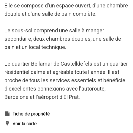
Elle se compose d'un espace ouvert, d'une chambre
double et d'une salle de bain complète.
Le sous-sol comprend une salle à manger
secondaire, deux chambres doubles, une salle de
Modifier les cookies
bain et un local technique.
Le quartier Bellamar de Castelldefels est un quartier
Technique et Fonctionnel
Toujours actif
résidentiel calme et agréable toute l'année. Il est
Ce site Web utilise ses propres cookies pour collecter des
informations afin d'améliorer nos services. Si vous
proche de tous les services essentiels et bénéficie
continuez à naviguer, vous acceptez leur installation.
L'utilisateur a la possibilité de configurer son navigateur,
d'excellentes connexions avec l'autoroute,
pouvant, s'il le souhaite, empêcher leur installation sur son
Barcelone et l'aéroport d'El Prat.
disque dur, même s'il doit garder à l'esprit qu'une telle
action peut entraîner des difficultés de navigation sur le
site.
Fiche de propriété
Analyse et Personnalisation
Voir la carte
Ils permettent le suivi et l'analyse du comportement des