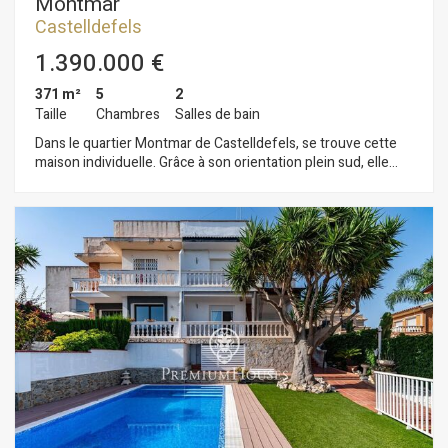
Montmar
l'autoroute C-32 et des transports en commun.
Castelldefels
1.390.000 €
371 m²
5
2
Taille
Chambres
Salles de bain
Dans le quartier Montmar de Castelldefels, se trouve cette
maison individuelle. Grâce à son orientation plein sud, elle
bénéficie d'une luminosité exceptionnelle. La propriété
comprend une piscine, un jardin et une vue imprenable. La
maison est répartie sur quatre niveaux. Au premier niveau,
l'espace de vie se compose d'un salon spacieux et lumineux
avec cheminée, offrant une vue panoramique à couper le
souffle sur Barcelone, la mer Méditerranée et les montagnes.
Nous y trouvons également une cuisine indépendante avec
accès direct à l'extérieur, une salle de bain complète et une
buanderie pratique. Un balcon prolonge la vue et accentue la
sensation d'espace. Le deuxième niveau abrite l'espace nuit,
composé de quatre chambres doubles, toutes dotées de
placards intégrés et bénéficiant d'une excellente luminosité.
Deux d'entre elles donnent accès à un balcon offrant une vue
privilégiée. Une salle de bain complète dessert ce niveau. Le
troisième niveau offre une mansarde lumineuse et ouverte