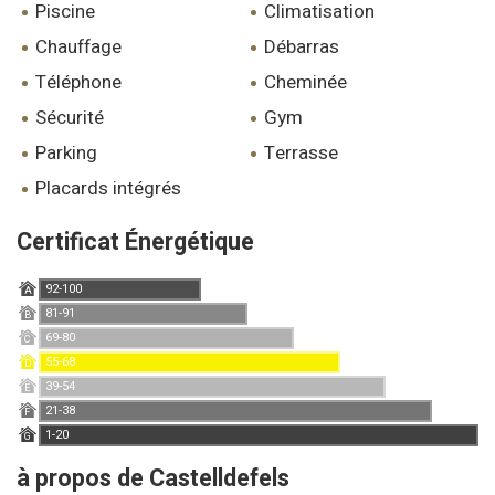
piscine
climatisation
chauffage
débarras
téléphone
cheminée
sécurité
gym
parking
terrasse
placards intégrés
Certificat Énergétique
92-100
A
81-91
B
69-80
C
55-68
D
39-54
E
21-38
F
1-20
G
à propos de Castelldefels