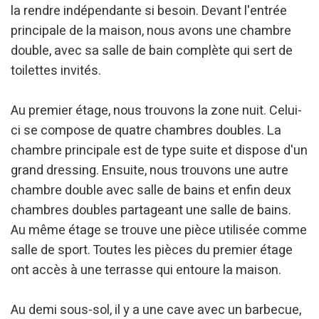
la rendre indépendante si besoin. Devant l'entrée
principale de la maison, nous avons une chambre
double, avec sa salle de bain complète qui sert de
toilettes invités.
Au premier étage, nous trouvons la zone nuit. Celui-
ci se compose de quatre chambres doubles. La
chambre principale est de type suite et dispose d'un
Modifier les cookies
grand dressing. Ensuite, nous trouvons une autre
chambre double avec salle de bains et enfin deux
Technique et Fonctionnel
Toujours actif
chambres doubles partageant une salle de bains.
Ce site Web utilise ses propres cookies pour collecter des
Au même étage se trouve une pièce utilisée comme
informations afin d'améliorer nos services. Si vous
continuez à naviguer, vous acceptez leur installation.
salle de sport. Toutes les pièces du premier étage
L'utilisateur a la possibilité de configurer son navigateur,
pouvant, s'il le souhaite, empêcher leur installation sur son
ont accès à une terrasse qui entoure la maison.
disque dur, même s'il doit garder à l'esprit qu'une telle
action peut entraîner des difficultés de navigation sur le
site.
Au demi sous-sol, il y a une cave avec un barbecue,