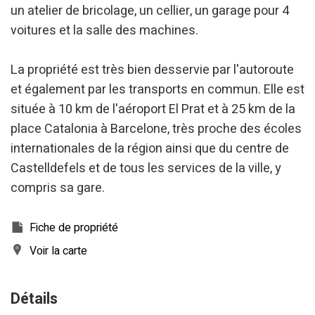
un atelier de bricolage, un cellier, un garage pour 4
Analyse et Personnalisation
voitures et la salle des machines.
Ils permettent le suivi et l'analyse du comportement des
utilisateurs de ce site. Les informations collectées via ce
type de cookies sont utilisées pour mesurer l'activité du
La propriété est très bien desservie par l'autoroute
Web pour l'élaboration des profils de navigation des
utilisateurs afin d'introduire des améliorations basées sur
et également par les transports en commun. Elle est
l'analyse des données d'utilisation effectuée par les
située à 10 km de l'aéroport El Prat et à 25 km de la
utilisateurs du service. . Ils nous permettent de
sauvegarder les informations de préférence de l'utilisateur
place Catalonia à Barcelone, très proche des écoles
pour améliorer la qualité de nos services et offrir une
meilleure expérience grâce aux produits recommandés.
internationales de la région ainsi que du centre de
Castelldefels et de tous les services de la ville, y
Marketing et Publicité
compris sa gare.
Ces cookies sont utilisés pour stocker des informations sur
les préférences et les choix personnels de l'utilisateur
grâce à l'observation continue de ses habitudes de
Fiche de propriété
navigation. Grâce à eux, nous pouvons connaître les
habitudes de navigation sur le site Web et afficher des
Voir la carte
publicités liées au profil de navigation de l'utilisateur.
Détails