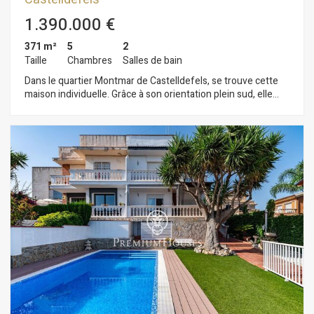
1.390.000 €
371 m²
5
2
Taille
Chambres
Salles de bain
Dans le quartier Montmar de Castelldefels, se trouve cette
maison individuelle. Grâce à son orientation plein sud, elle
bénéficie d'une luminosité exceptionnelle. La propriété
comprend une piscine, un jardin et une vue imprenable. La
maison est répartie sur quatre niveaux. Au premier niveau,
l'espace de vie se compose d'un salon spacieux et lumineux
avec cheminée, offrant une vue panoramique à couper le
souffle sur Barcelone, la mer Méditerranée et les montagnes.
Nous y trouvons également une cuisine indépendante avec
accès direct à l'extérieur, une salle de bain complète et une
buanderie pratique. Un balcon prolonge la vue et accentue la
sensation d'espace. Le deuxième niveau abrite l'espace nuit,
composé de quatre chambres doubles, toutes dotées de
placards intégrés et bénéficiant d'une excellente luminosité.
Deux d'entre elles donnent accès à un balcon offrant une vue
privilégiée. Une salle de bain complète dessert ce niveau. Le
troisième niveau offre une mansarde lumineuse et ouverte
avec une vue magnifique. Depuis la rue, la propriété est