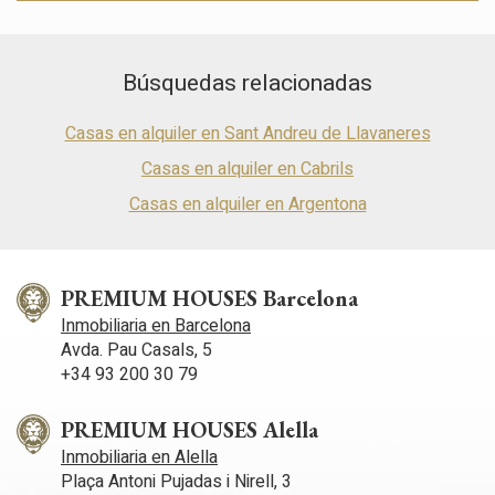
mejor experiencia a través de productos recomendados.
Marketing y publicidad
Búsquedas relacionadas
Estas cookies son utilizadas para almacenar información
sobre las preferencias y elecciones personales del usuario
Casas en alquiler en Sant Andreu de Llavaneres
a través de la observación continuada de sus hábitos de
navegación. Gracias a ellas, podemos conocer los hábitos
Casas en alquiler en Cabrils
de navegación en el sitio web y mostrar publicidad
relacionada con el perfil de navegación del usuario.
Casas en alquiler en Argentona
PREMIUM HOUSES Barcelona
Inmobiliaria en Barcelona
Avda. Pau Casals, 5
+34 93 200 30 79
PREMIUM HOUSES Alella
Inmobiliaria en Alella
Plaça Antoni Pujadas i Nirell, 3