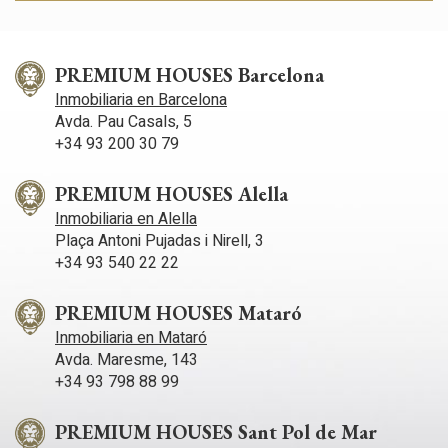
Marketing y publicidad
Estas cookies son utilizadas para almacenar información
PREMIUM HOUSES Barcelona
sobre las preferencias y elecciones personales del usuario
a través de la observación continuada de sus hábitos de
Inmobiliaria en Barcelona
navegación. Gracias a ellas, podemos conocer los hábitos
Avda. Pau Casals, 5
de navegación en el sitio web y mostrar publicidad
relacionada con el perfil de navegación del usuario.
+34 93 200 30 79
PREMIUM HOUSES Alella
Inmobiliaria en Alella
Plaça Antoni Pujadas i Nirell, 3
+34 93 540 22 22
PREMIUM HOUSES Mataró
Inmobiliaria en Mataró
Avda. Maresme, 143
+34 93 798 88 99
PREMIUM HOUSES Sant Pol de Mar