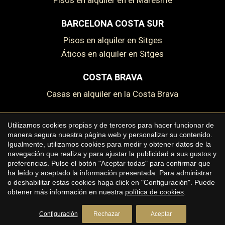
Pisos en alquiler en el Maresme
BARCELONA COSTA SUR
Pisos en alquiler en Sitges
Áticos en alquiler en Sitges
COSTA BRAVA
Casas en alquiler en la Costa Brava
Utilizamos cookies propias y de terceros para hacer funcionar de
manera segura nuestra página web y personalizar su contenido.
Copyright © 2026 Premium Houses
Igualmente, utilizamos cookies para medir y obtener datos de la
Guardar configuración
Aceptar todas
navegación que realiza y para ajustar la publicidad a sus gustos y
Aviso legal
preferencias. Pulse el botón "Aceptar todas" para confirmar que
ha leído y aceptado la información presentada. Para administrar
Política de privacidad
o deshabilitar estas cookies haga click en "Configuración". Puede
Política de cookies
obtener más información en nuestra
política de cookies
.
by
iEstrategic
Configuración
Rechazar
Aceptar