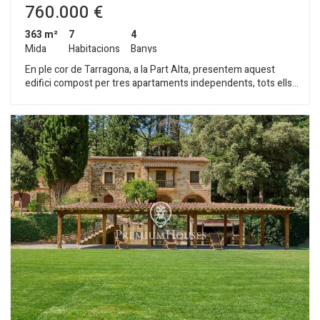
760.000 €
363 m²
7
4
Mida
Habitacions
Banys
En ple cor de Tarragona, a la Part Alta, presentem aquest
edifici compost per tres apartaments independents, tots ells
amb llicència turística. La propietat disposa a més d'una doble
terrassa amb vistes a la catedral i d'un garatge amb capacitat
per a dos vehicles. L'immoble es distribueix en quatre plantes.
La planta baixa disposa de dues places de garatge i un lavabo
de cortesia. A la primera planta trobem l'apartament de mes
gran. La zona de dia compta amb un ampli saló, un menjador
amb balcó i cuina. La zona de nit disposa de dues habitacions
dobles, totes dues amb balcó, una habitació individual i un
bany complet. A la segona planta trobem un apartament
compost per saló-menjador, cuina, dues habitacions dobles i
un bany complet. Tant el saló com les habitacions disposen de
Guardar configuració
Acceptar totes
balcó. La tercera planta conté un apartament reformat amb
saló-menjador amb balcó, cuina, dues habitacions dobles amb
balcó i un bany complet. La quarta planta presenta una doble
terrassa amb vista a la catedral. La Part Alta és el centre
històric de Tarragona i un dels barris amb més personalitat de
la ciutat. Es troba a la zona més elevada de l'antiga Tarraco