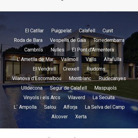
El Catllar
Puigpelat
Calafell
Cunit
Roda de Bara
Vespella de Gaia
Torredembarra
Cambrils
Nulles
El Pont d'Armentera
L' Ametlla de Mar
Vallmoll
Valls
Altafulla
El Vendrell
Creixell
Riudoms
Vilanova d'Escornalbou
Montblanc
Riudecanyes
Ulldecona
Segur de Calafell
Maspujols
Vinyols i els Arcs
Vilaverd
La Secuita
L` Ampolla
Salou
Alforja
La Selva del Camp
Alcover
Xerta