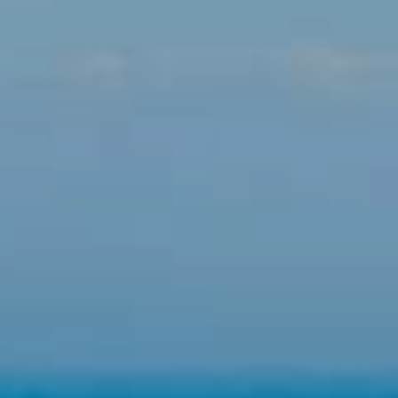
Permeten fer el seguiment i l'anàlisi del comportament
dels usuaris d'aquest lloc web. La informació recollida
mitjançant aquest tipus de cookies s'utilitza en el
mesurament de l'activitat del web per a l'elaboració de
perfils de navegació dels usuaris per introduir millores en
funció de l'anàlisi de les dades d'ús que fan els usuaris del
servei. Permeten desar la informació de preferència de
l'usuari per millorar la qualitat dels nostres serveis i oferir
una millor experiència a través de productes recomanats.
Marketing i publicitat
Aquestes cookies són utilitzades per emmagatzemar
informació sobre les preferències i les eleccions personals
de l'usuari a través de l'observació continuada dels seus
hàbits de navegació. Gràcies a elles, podem conèixer els
hàbits de navegació al lloc web i mostrar publicitat
relacionada amb el perfil de navegació de l'usuari.