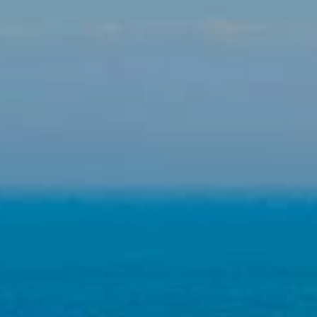
navegació de la pàgina web.
Analítiques i personalització
Permeten fer el seguiment i l'anàlisi del comportament
dels usuaris d'aquest lloc web. La informació recollida
mitjançant aquest tipus de cookies s'utilitza en el
mesurament de l'activitat del web per a l'elaboració de
perfils de navegació dels usuaris per introduir millores en
funció de l'anàlisi de les dades d'ús que fan els usuaris del
servei. Permeten desar la informació de preferència de
l'usuari per millorar la qualitat dels nostres serveis i oferir
una millor experiència a través de productes recomanats.
Marketing i publicitat
Aquestes cookies són utilitzades per emmagatzemar
informació sobre les preferències i les eleccions personals
de l'usuari a través de l'observació continuada dels seus
hàbits de navegació. Gràcies a elles, podem conèixer els
hàbits de navegació al lloc web i mostrar publicitat
relacionada amb el perfil de navegació de l'usuari.