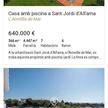
Casa amb piscina a Sant Jordi d'Alfama
L' Ametlla de Mar
640.000 €
366 m²
4.447 m²
7
6
Mida
Parcel·la
Habitacions
Banys
A la urbanització Sant Jordi d’Alfama, a l'Ametlla de Mar, es
troba aquesta propietat amb piscina i jardí. La finca es compon
d'un habitatge principal i quatre apartaments totalment
independents. La propietat compta amb llicència turística en
vigor. L'habitatge principal es distribueix en dues plantes: La
planta baixa ofereix un espai obert que integra saló, menjador
i cuina, amb accés directe al jardí posterior. En aquesta planta
també trobem una habitació doble amb sortida exterior, una
altra habitació doble - actualment despatx, i un bany complet.
La planta superior alberga una habitació en suite amb terrassa
privada, aportant major privacitat i vistes buidades. A més, la
propietat compta amb quatre apartaments independents
situats a banda i banda de l'habitatge principal, dos en cada