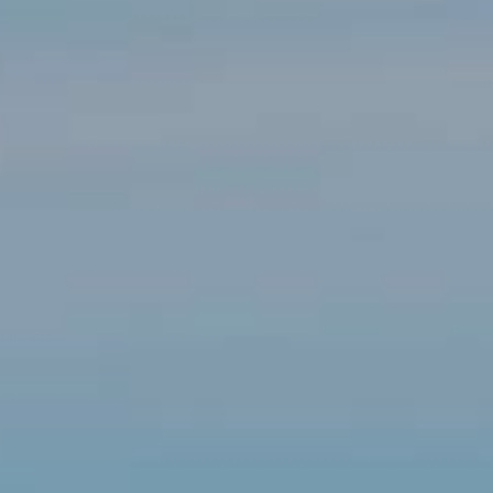
Modificar cookies
Tècniques i funcionals
Sempre activades
Aquest lloc web utilitza cookies pròpies per recopilar
informació amb la finalitat de millorar els nostres serveis.
Si continua navegant, suposa l'acceptació de la instal·lació
de les mateixes. L'usuari té la possibilitat de configurar el
navegador podent, si així ho desitja, impedir que siguin
instal·lades al disc dur, encara que haurà de tenir en
compte que aquesta acció podrà ocasionar dificultats de