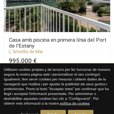
costat. Cada apartament disposa de saló i una habitació en
suite amb accés al jardí posterior. Sant Jordi d’Alfama és una
urbanització residencial dins del terme municipal de l'Ametlla
de Mar, considerada una de les més exclusives i tranquil·les
de la zona. l'Ametlla de Mar és una localitat molt atractiva en la
Costa Daurada, amb platja, naturalesa i bones comunicacions
per l'autovia AP-7 i la N-340: a 30 minuts de Reus i el seu
aeroport, a 1 hora i 15 minuts de l'aeroport de Barcelona i a 1
Casa amb piscina en primera línia del Port
hora i 40 minuts de Barcelona ciutat.
de l'Estany
L' Ametlla de Mar
Guardar configuració
Acceptar totes
995.000 €
297 m²
905 m²
5
3
Utilitzem cookies pròpies y de tercers per fer funcionar de manera
Mida
Parcel·la
Habitacions
Banys
segura la nostra pàgina web i personalitzar el seu contingut.
Igualment, fem servir cookies per mesurar i obtenir dades de la
Situada en primera línia del Port de l'Estany de l'Ametlla de
navegació que realitza i per ajustar la publicitat als seus gustos i
Mar, aquesta casa independent amb piscina destaca per les
preferències. Premi el botó "Acceptar totes" per confirmar que ha
seves vistes obertes a la mar, la seva privacitat i el seu accés
llegit i acceptat l'informació presentada. Per administrar o
privilegiat a un dels enclavaments més singulars de la zona. La
deshabilitar aquestes cookies faci clic a "Configuració". Pot
propietat disposa d'amplis espais exteriors, diverses
obtenir més informació a la nostra
política de cookies
.
terrasses amb vista panoràmiques i sistemes d'eficiència
energètica com a plaques solars i aerotèrmia. L'habitatge es