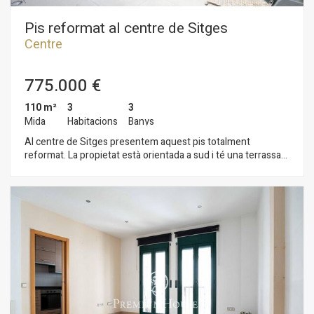
Pis reformat al centre de Sitges
Centre
775.000 €
110 m²
3
3
Mida
Habitacions
Banys
Al centre de Sitges presentem aquest pis totalment
reformat. La propietat està orientada a sud i té una terrassa
molt gran. El pis es divideix en una zona de dia formada per un
saló-menjador amb accés a una gran terrassa. Tot seguit,
tenim una cuina americana amb sortida a la mateixa terrassa.
La zona de nit de la propietat compta amb tres habitacions
dobles. Dues en suite, i un bany complet addicional queda
servei a la tercera habitació ia la resta del pis. L'habitatge se
situa al barri del Centre de Sitges. Aquest barri es caracteritza
per tenir tots els serveis i la platja a tir de pedra. El centre de
Sitges compta amb moltíssima vida durant tot l´any per gaudir
de totes les festivitats d´aquesta localitat.