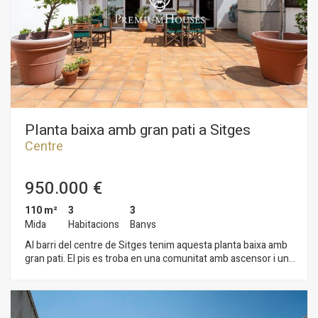
essencials i la proximitat a la platja.
Planta baixa amb gran pati a Sitges
Centre
950.000 €
110 m²
3
3
Mida
Habitacions
Banys
Al barri del centre de Sitges tenim aquesta planta baixa amb
gran pati. El pis es troba en una comunitat amb ascensor i un
pàrquing amb capacitat per a tres cotxes. La planta baixa es
divideix en dues plantes. A la planta baixa hi ha la zona de dia
on tenim un saló-menjador i una cuina independent. Des
d'ambdues estances s'accedeix a un pati gran. Un lavabo de