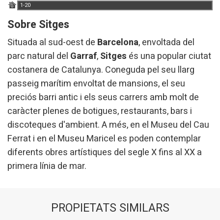
1-20
G
Aquest lloc web utilitza cookies pròpies per recopilar
informació amb la finalitat de millorar els nostres serveis.
Sobre Sitges
Si continua navegant, suposa l'acceptació de la instal·lació
de les mateixes. L'usuari té la possibilitat de configurar el
Situada al sud-oest de
Barcelona
, envoltada del
navegador podent, si així ho desitja, impedir que siguin
instal·lades al disc dur, encara que haurà de tenir en
parc natural del
Garraf
,
Sitges
és una popular ciutat
compte que aquesta acció podrà ocasionar dificultats de
navegació de la pàgina web.
costanera de Catalunya. Coneguda pel seu llarg
passeig marítim envoltat de mansions, el seu
Analítiques i personalització
preciós barri antic i els seus carrers amb molt de
Permeten fer el seguiment i l'anàlisi del comportament
caràcter plenes de botigues, restaurants, bars i
dels usuaris d'aquest lloc web. La informació recollida
discoteques d'ambient. A més, en el Museu del Cau
mitjançant aquest tipus de cookies s'utilitza en el
mesurament de l'activitat del web per a l'elaboració de
Ferrat i en el Museu Maricel es poden contemplar
perfils de navegació dels usuaris per introduir millores en
funció de l'anàlisi de les dades d'ús que fan els usuaris del
diferents obres artístiques del segle X fins al XX a
servei. Permeten desar la informació de preferència de
l'usuari per millorar la qualitat dels nostres serveis i oferir
primera línia de mar.
una millor experiència a través de productes recomanats.
Marketing i publicitat
PROPIETATS SIMILARS
Aquestes cookies són utilitzades per emmagatzemar