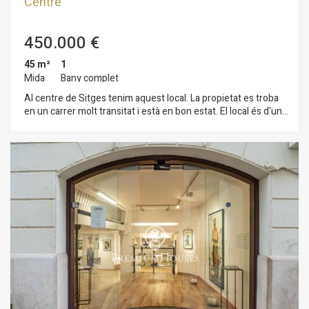
Centre
450.000 €
45 m²
1
Mida
Bany complet
Al centre de Sitges tenim aquest local. La propietat es troba
en un carrer molt transitat i està en bon estat. El local és d'una
sola planta, té un lavabo a la planta posterior i un parell de
vestidors. Compte també amb un traster on es pot
emmagatzemar la mercaderia. El local està ubicat al centre de
Sitges un barri que es caracteritza per la seva ubicació pel
que fa a serveis essencials ia la platja.