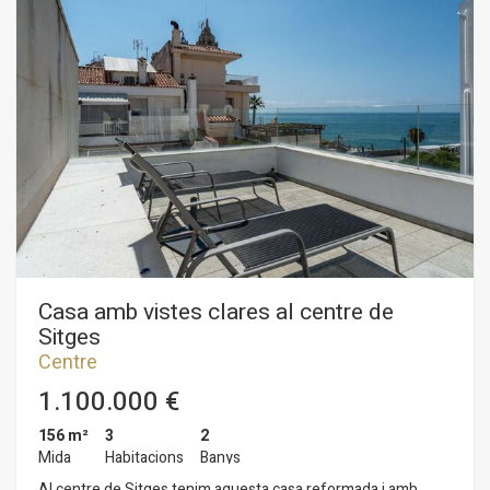
cortesia completa la planta. A la primera planta hi ha la zona
de nit on tenim tres habitacions dobles, una és en suite amb
sortida a un balcó i les altres també. Tots els dormitoris tenen
armaris de paret. Un bany complet dóna servei a les altres
habitacions. A la mateixa planta hi ha una galeria on es troba la
bugaderia. L'habitatge se situa al barri del Centre de Sitges.
Aquest barri es caracteritza per tenir tots els serveis i la platja
a tir de pedra. El centre de Sitges compta amb moltíssima vida
durant tot l´any per gaudir de totes les festivitats d´aquesta
localitat.
Casa amb vistes clares al centre de
Sitges
Centre
1.100.000 €
156 m²
3
2
Mida
Habitacions
Banys
Al centre de Sitges tenim aquesta casa reformada i amb