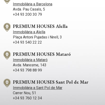
per tenir tots els serveis i la platja a tir de pedra. El centre de
Immobiliària a Barcelona
Sitges compta amb moltíssima vida durant tot l´any per gaudir
Avda. Pau Casals, 5
de totes les festivitats d´aquesta localitat.
+34 93 200 30 79
PREMIUM HOUSES Alella
Immobiliària a Alella
Plaça Antoni Pujadas i Nirell, 3
+34 93 540 22 22
PREMIUM HOUSES Mataró
Immobiliària a Mataró
Avda. Maresme, 143
+34 93 798 88 99
PREMIUM HOUSES Sant Pol de Mar
Immobiliària a Sant Pol de Mar
Carrer Nou, 51
+34 93 760 12 34