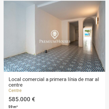
informació sobre les preferències i les eleccions personals
de l'usuari a través de l'observació continuada dels seus
hàbits de navegació. Gràcies a elles, podem conèixer els
hàbits de navegació al lloc web i mostrar publicitat
relacionada amb el perfil de navegació de l'usuari.
Local comercial a primera línia de mar al
centre
Centre
585.000 €
59 m²