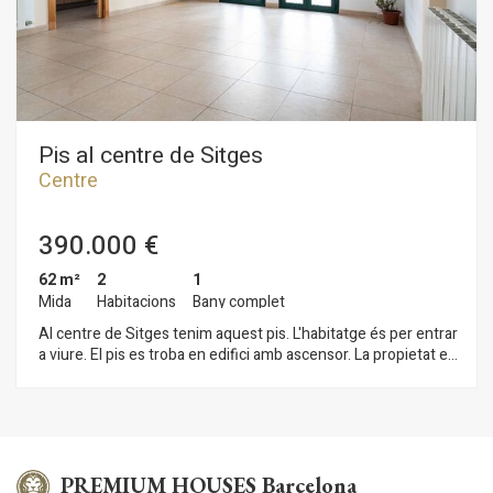
Pis al centre de Sitges
Centre
390.000 €
62 m²
2
1
Mida
Habitacions
Bany complet
Al centre de Sitges tenim aquest pis. L'habitatge és per entrar
a viure. El pis es troba en edifici amb ascensor. La propietat es
divideix en una zona de dia composta per un saló-menjador i
accés a un balcó. Tot seguit, trobem una cuina independent.
La zona de nit es compon de dues habitacions. Una és doble i
l'altra és individual. Tots els dormitoris tenen armaris de paret.
Finalment, hi ha un bany complet amb plat de dutxa. El pis se
situa al barri del Centre de Sitges. Aquest barri es caracteritza
PREMIUM HOUSES Barcelona