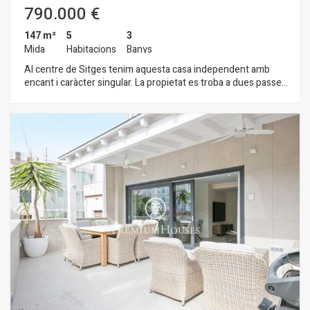
790.000 €
147 m²
5
3
Mida
Habitacions
Banys
Al centre de Sitges tenim aquesta casa independent amb
encant i caràcter singular. La propietat es troba a dues passes
de la platja. A més a més, es pot convertir en pisos per dret de
vol i es pot construir una planta més. La propietat es divideix
en quatre plantes. A la planta baixa, zona de dia, hi ha un gran
rebedor amb saló-menjador i una xemeneia. Tot seguit, hi ha
una cuina independent amb sortida a un pati, un rebost i un
lavabo que dóna servei a la planta baixa. A la primera planta,
zona de nit, tenim quatre habitacions, tres són dobles i una
individual. Una de les dobles és de grans dimensions. Un. bany
complet dóna servei a tota la planta. A més, en aquesta planta
hi ha una gran terrassa amb vistes al carrer. A la segona planta
hi ha una altra habitació doble, un bany complet i una terrassa
que dóna al carrer. A la tercera planta, hi ha una gran terrassa
que dóna a linterior de la poma amb orientació a oest. La
propietat està ubicada al centre de Sitges un barri que es
caracteritza per la seva ubicació pel que fa a serveis
essencials ia la platja.