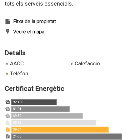
tots els serveis essencials.
Fitxa de la propietat
Veure el mapa
Detalls
AACC
calefacció
telèfon
Certificat Energètic
92-100
A
81-91
B
69-80
Modificar cookies
C
55-68
D
39-54
E
21-38
Tècniques i funcionals
Sempre activades
F