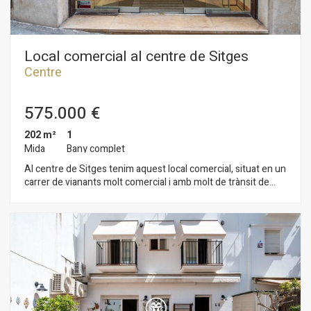
Local comercial al centre de Sitges
Centre
575.000 €
202 m²
1
Mida
Bany complet
Al centre de Sitges tenim aquest local comercial, situat en un
carrer de vianants molt comercial i amb molt de trànsit de
persones. Aquest local comercial té molta llum natural i és
diàfan. Actualment està compost per dos locals units, que es
poden vendre plegats o per separat, ja que són divisibles. El
local té 202m2 de superfície i es distribueix en dues plantes,
ambdues amb sortida directa a peu de carrer, sent la de baix la
més gran (135m2). La propietat també té un lavabo i una sala
que es fa servir com a magatzem. El local es troba al bell mig
de Sitges ia poca distància a peu del centre històric, un barri
que es caracteritza per la seva ubicació pel que fa a serveis