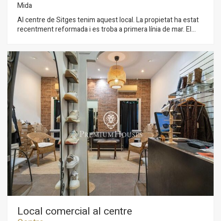
Mida
Al centre de Sitges tenim aquest local. La propietat ha estat
recentment reformada i es troba a primera línia de mar. El
local es troba en un passeig amb molt de trànsit. El local és d
´una sola planta, és diàfan i té molta llum natural. A la part
posterior hi ha un pati. El local està ubicat al centre de Sitges
un barri que es caracteritza per la seva ubicació pel que fa a
serveis essencials ia la platja.
Local comercial al centre