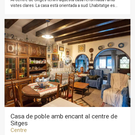
vistes clares. La casa està orientada a sud. Lhabitatge es
divideix en cinc plantes. A la planta baixa hi ha un gran espai
per obrir un negoci i una sortida a un pati del darrere. A la
primera planta tenim la zona de nit composta per una
habitació doble amb sortida a una terrassa ia un balcó. En
aquesta mateixa planta hi trobem un bany complet i una zona
de bugaderia. A la segona planta, tenim la zona de dia
composta per un saló-menjador i una cuina office oberta. Des
d'ambdues estades s'accedeix a un balcó ia una terrassa. A la
planta tercera tenim una altra zona de nit composta per una
habitació doble amb accés a una terrassa ia un balcó. A la
quarta planta hi ha un petit bany i un solàrium amb vistes
clares al mar. L'habitatge té una llicència comercial per obrir un
negoci a la planta baixa. L'habitatge se situa al barri del Centre
de Sitges. Aquest barri es caracteritza per tenir tots els
serveis i la platja a tir de pedra. El centre de Sitges compta
amb moltíssima vida durant tot l´any per gaudir de totes les
festivitats d´aquesta localitat.
Casa de poble amb encant al centre de
Sitges
Centre