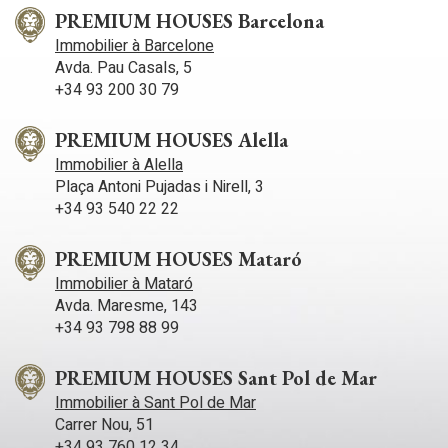
bain complète avec douche est également présente.
PREMIUM HOUSES Barcelona
L'appartement se trouve en plein centre-ville de Sitges. Ce
Immobilier à Barcelone
quartier bénéficie d'une situation idéale, à proximité de toutes
Avda. Pau Casals, 5
les commodités et de la plage. Le centre de Sitges est animé
+34 93 200 30 79
toute l'année, parfait pour profiter des festivités locales.
PREMIUM HOUSES Alella
Immobilier à Alella
Plaça Antoni Pujadas i Nirell, 3
+34 93 540 22 22
PREMIUM HOUSES Mataró
Immobilier à Mataró
Avda. Maresme, 143
+34 93 798 88 99
PREMIUM HOUSES Sant Pol de Mar
Immobilier à Sant Pol de Mar
Carrer Nou, 51
+34 93 760 12 34