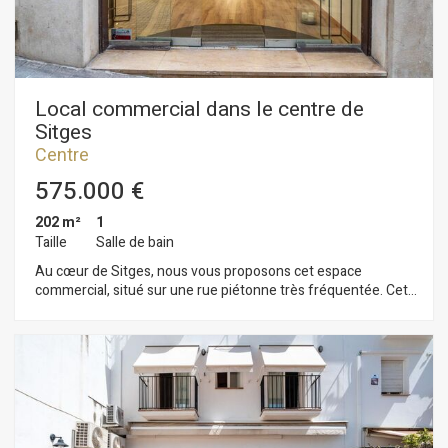
Local commercial dans le centre de
Sitges
Centre
575.000 €
202 m²
1
Taille
Salle de bain
Au cœur de Sitges, nous vous proposons cet espace
commercial, situé sur une rue piétonne très fréquentée. Cet
espace commercial lumineux et spacieux se compose
actuellement de deux locaux contigus, divisibles et pouvant
être vendus ensemble ou séparément. D'une superficie de
202 m², il est réparti sur deux niveaux, tous deux avec accès
direct depuis la rue. Le niveau inférieur, d'une superficie de
135 m², est le plus grand. L'espace comprend également des
toilettes et un local de stockage. Situé en plein centre de
Sitges, à deux pas du centre historique, cet espace bénéficie