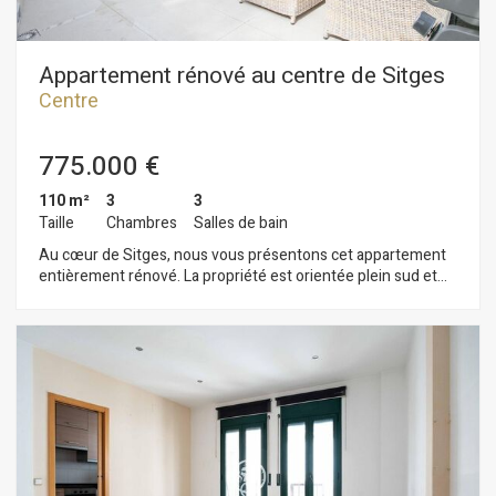
l'intérieur de l'immeuble. La maison est située en plein centre
de Sitges, dans un quartier prisé pour sa proximité avec les
commerces et services essentiels et la plage.
Appartement rénové au centre de Sitges
Centre
775.000 €
110 m²
3
3
Taille
Chambres
Salles de bain
Au cœur de Sitges, nous vous présentons cet appartement
entièrement rénové. La propriété est orientée plein sud et
possède une très grande terrasse. L'appartement se
compose d'un séjour/salle à manger donnant sur une grande
terrasse. Attenante, une cuisine américaine s'ouvre
également sur cette terrasse. L'espace nuit comprend trois
chambres doubles, dont deux avec salle de bains privative.
Une salle de bains complète dessert la troisième chambre et
le reste de l'appartement. Situé en plein centre-ville de
Sitges, cet appartement bénéficie d'un emplacement idéal, à
proximité de toutes les commodités et de la plage. Le centre
de Sitges est animé toute l'année, parfait pour profiter des