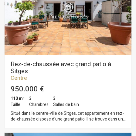
d'un emplacement idéal, dans un quartier réputé pour sa
proximité avec les commerces et services essentiels et la
plage.
Rez-de-chaussée avec grand patio à
Sitges
Centre
950.000 €
110 m²
3
3
Taille
Chambres
Salles de bain
Situé dans le centre-ville de Sitges, cet appartement en rez-
de-chaussée dispose d'une grand patio. Il se trouve dans une
résidence avec ascenseur et parking pour trois voitures.
L'appartement est divisé en deux niveaux. Au rez-de-