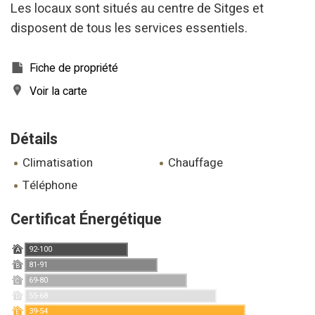
Les locaux sont situés au centre de Sitges et
disposent de tous les services essentiels.
Fiche de propriété
Voir la carte
Détails
climatisation
chauffage
téléphone
Certificat Énergétique
92-100
A
81-91
Modifier les cookies
B
69-80
C
55-68
D
39-54
Technique et Fonctionnel
Toujours actif
E