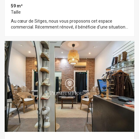
59 m²
Taille
Au cœur de Sitges, nous vous proposons cet espace
commercial. Récemment rénové, il bénéficie d'une situation
privilégiée en bord de mer, sur une promenade animée. De
plain-pied et baigné de lumière naturelle, cet espace ouvert
dispose également d'une terrasse à l'arrière. Situé en plein
centre de Sitges, dans un quartier réputé pour sa proximité
avec les commerces et services essentiels et la plage, cet
espace commercial est idéalement situé.