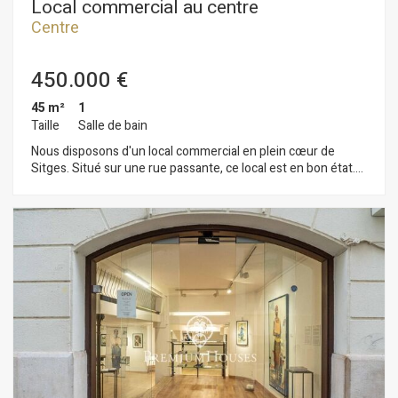
Local commercial au centre
Centre
450.000 €
45 m²
1
Taille
Salle de bain
Nous disposons d'un local commercial en plein cœur de
Sitges. Situé sur une rue passante, ce local est en bon état.
De plain-pied, il comprend des toilettes à l'arrière, deux
cabines d'essayage et une réserve pour la marchandise. Ce
local se trouve au centre de Sitges, un quartier réputé pour sa
proximité avec les commerces et services essentiels et la
plage.