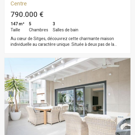
Centre
790.000 €
147 m²
5
3
Taille
Chambres
Salles de bain
Au cœur de Sitges, découvrez cette charmante maison
individuelle au caractère unique. Située à deux pas de la
plage, elle offre la possibilité d'être transformée en
appartements, et a aussi l'autorisation de construire un étage
supplémentaire. La maison se compose de quatre niveaux. Au
rez-de-chaussée, l'espace de vie comprend un vaste hall
d'entrée avec salon-salle à manger et cheminée. Attenante,
une cuisine indépendante avec accès à une terrasse. Nous y
trouvons également un cellier et des toilettes invités. Au
premier étage, l'espace nuit se compose de quatre chambres
: trois chambres doubles et une chambre simple. L'une des
chambres doubles est particulièrement spacieuse. Une salle
de bain complète cet étage, qui bénéficie également d'une
grande terrasse donnant sur la rue. Au deuxième étage, vous
trouverez une autre chambre double, une salle de bain
complète et une terrasse donnant sur la rue. Au troisième
étage, une grande terrasse orientée ouest offre une vue sur