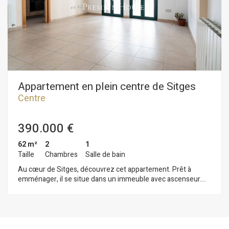
festivités locales.
Appartement en plein centre de Sitges
Centre
390.000 €
62 m²
2
1
Taille
Chambres
Salle de bain
Au cœur de Sitges, découvrez cet appartement. Prêt à
emménager, il se situe dans un immeuble avec ascenseur.
L'appartement se compose d'une pièce de vie avec
séjour/salle à manger donnant sur un balcon, et d'une cuisine
séparée attenante. L'espace nuit comprend deux chambres :
une avec un lit double et une avec un lit simple. Toutes les
chambres sont équipées de placards intégrés. Une salle de