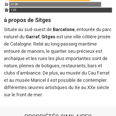
21-38
F
Ce site Web utilise ses propres cookies pour collecter des
1-20
informations afin d'améliorer nos services. Si vous
G
continuez à naviguer, vous acceptez leur installation.
à propos de Sitges
L'utilisateur a la possibilité de configurer son navigateur,
pouvant, s'il le souhaite, empêcher leur installation sur son
disque dur, même s'il doit garder à l'esprit qu'une telle
Située au sud-ouest de
Barcelone
, entourée du parc
action peut entraîner des difficultés de navigation sur le
naturel du
Garraf
,
Sitges
est une ville côtière prisée
site.
de Catalogne. Relié au long passeig maritime
Analyse et Personnalisation
entouré de manoirs, le quartier seu précieux est
archaïque et les rues les plus importantes sont de
Ils permettent le suivi et l'analyse du comportement des
utilisateurs de ce site. Les informations collectées via ce
nature, pleines de botigues, restaurants, bars et
type de cookies sont utilisées pour mesurer l'activité du
Web pour l'élaboration des profils de navigation des
clubs d'ambiance. De plus, au musée du Cau Ferrat
utilisateurs afin d'introduire des améliorations basées sur
l'analyse des données d'utilisation effectuée par les
et au musée Maricel il est possible de contempler
utilisateurs du service. . Ils nous permettent de
différentes œuvres artistiques du Xe au XXe siècle
sauvegarder les informations de préférence de l'utilisateur
pour améliorer la qualité de nos services et offrir une
sur le front de mer.
meilleure expérience grâce aux produits recommandés.
Marketing et Publicité