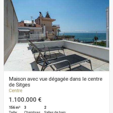
chaussée se trouve la pièce à vivre, composée d'un salon-
salle à manger et d'une cuisine séparée. Les deux pièces
s'ouvrent sur un grand patio. Des toilettes invités complètent
l'étage. Au premier étage se trouve l'espace nuit, composé de
trois chambres doubles, dont une avec salle de bain privative
avec accès à un balcon ainsi que les autres pièces. Toutes les
chambres disposent de placards intégrés. Une salle de bain
complète dessert les autres chambres. Au même étage, une
galerie abrite la buanderie. Ce logement est situé dans le
centre-ville de Sitges, un quartier caractérisé par la proximité
de tous les services et de la plage. Le centre-ville de Sitges
est animé toute l'année, vous permettant de profiter
pleinement des festivités de la ville.
Maison avec vue dégagée dans le centre
de Sitges
Centre
1.100.000 €
156 m²
3
2
Taille
Chambres
Salles de bain