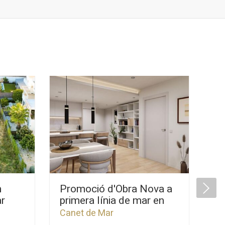
n
Promoció d'Obra Nova a
Pr
ar
primera línia de mar en
pr
venda a Canet de Mar
ve
Canet de Mar
Ca