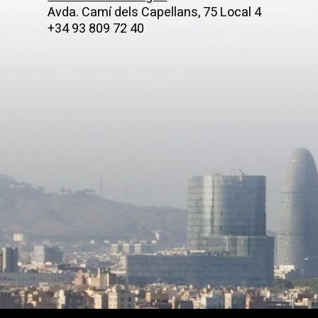
bany amb dutxa. A la tercera
Avda. Camí­ dels Capellans, 75 Local 4
 hi ha dos apartaments més
+34 93 809 72 40
os cadascun per una habitació
n saló amb zona per a la cuina,
 complet i una d'elles amb una
. A la planta superior, hi ha una
uite amb un bany complet i una
 cuina. D'altra banda, disposa
an terrassa comunitària, ideal
dre el sol o relaxar-vos
 alguna cosa a les caloroses
s habitacions
quipades amb una bomba d'aire
 fred i un termo elèctric. Tant la
 exterior com la interior són de
conserva els esgrafiats
stes en bigues i parets i també
s autèntics terres hidràulics.
etat disposa de llicència
ments turístics. Ideal per
-lo a lloguer de vacances.