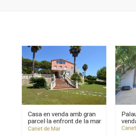
Casa en venda amb gran
Pala
parcel·la enfront de la mar
vend
a Canet de Mar
Canet
Canet de Mar