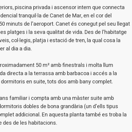
n fer el seguiment i l'anàlisi del comportament dels usuaris d'aquest ll
rmació recollida mitjançant aquest tipus de cookies s'utilitza en el mes
riors, piscina privada i ascensor intern que connecta
ivitat del web per a l'elaboració de perfils de navegació dels usuaris per
encial tranquil·la de Canet de Mar, en el cor del
r millores en funció de l'anàlisi de les dades d'ús que fan els usuaris del
 desar la informació de preferència de l'usuari per millorar la qualitat
 minuts de l'aeroport. Canet és conegut pel seu llegat
 serveis i oferir una millor experiència a través de productes recomanat
s platges i la seva qualitat de vida. Des de l'habitatge
ng i publicitat
s, col·legis, platja i estació de tren, la qual cosa la
 al dia a dia.
s cookies són utilitzades per emmagatzemar informació sobre les
cies i les eleccions personals de l'usuari a través de l'observació cont
us hàbits de navegació. Gràcies a elles, podem conèixer els hàbits de
ó al lloc web i mostrar publicitat relacionada amb el perfil de navegac
aproximadament 50 m² amb finestrals i molta llum
da directa a la terrassa amb barbacoa i accés a la
dormitoris en suite, tots dos amb bany complet.
Guardar configuració
Acceptar totes
cans familiar i compta amb una màster suite amb
 dormitoris dobles de bona grandària (un d'ells tipus
omplet addicional. En aquesta planta també es troba la
 des de les habitacions.