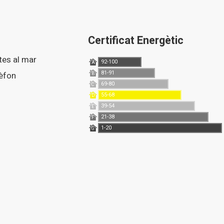
Certificat Energètic
stes al mar
92-100
A
81-91
lèfon
B
69-80
C
55-68
D
39-54
E
21-38
F
1-20
G