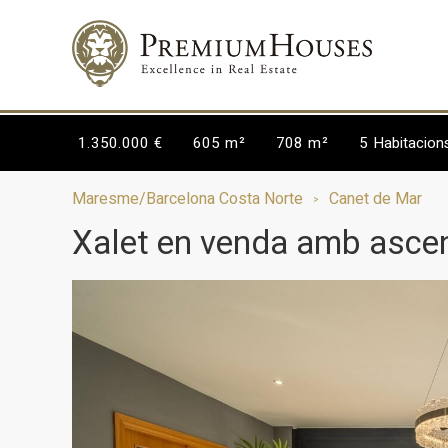
1.350.000 €
605 m²
708 m²
5
Habitacion
Maresme/Barcelona Costa Norte
Canet de Mar
Xalet en venda amb ascen