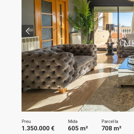
Modif
Tècniq
Aquest l
millorar
de les m
desitja,
compte 
Preu
Mida
Parcel·la
Analít
1.350.000 €
605 m²
708 m²