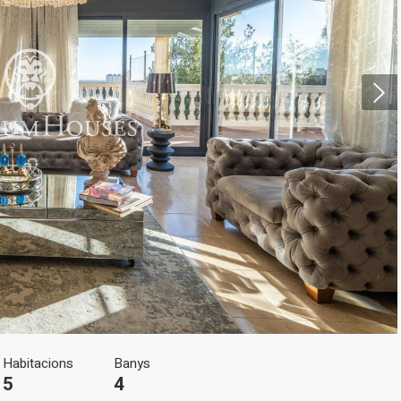
icar cookies
ues i funcionals
Sempre ac
loc web utilitza cookies pròpies per recopilar informació amb la finalitat
 els nostres serveis. Si continua navegant, suposa l'acceptació de la ins
ateixes. L'usuari té la possibilitat de configurar el navegador podent, si
 impedir que siguin instal·lades al disc dur, encara que haurà de tenir e
que aquesta acció podrà ocasionar dificultats de navegació de la pàgi
Habitacions
Banys
iques i personalització
5
4