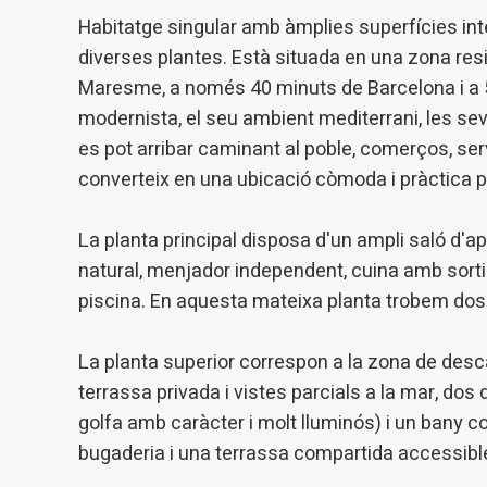
Permete
La info
Habitatge singular amb àmplies superfícies inte
de l'act
diverses plantes. Està situada en una zona resid
introdui
Permeten
Maresme, a només 40 minuts de Barcelona i a 50
nostres
modernista, el seu ambient mediterrani, les seve
Marketi
es pot arribar caminant al poble, comerços, servei
converteix en una ubicació còmoda i pràctica per
Aqueste
preferèn
dels se
navegaci
La planta principal disposa d'un ampli saló d'
l'usuari.
natural, menjador independent, cuina amb sorti
piscina. En aquesta mateixa planta trobem dos 
La planta superior correspon a la zona de des
terrassa privada i vistes parcials a la mar, dos
golfa amb caràcter i molt lluminós) i un bany c
bugaderia i una terrassa compartida accessible