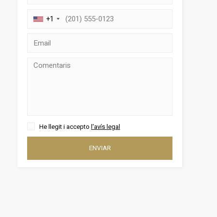
+1
He llegit i accepto
l'avís legal
tivades
 de
ENVIAR
tal·lació
 així ho
n
na web.