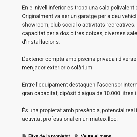
En el nivell inferior es troba una sala polival
Originalment va ser un garatge per a deu vehicle
showroom, club social o activitats recreatives
capacitat per a dos o tres cotxes, diverses sa
d'instal·lacions.
L'exterior compta amb piscina privada i divers
menjador exterior o solàrium.
Entre l'equipament destaquen l'ascensor intern
gran capacitat, dipòsit d'aigua de 10.000 litres 
És una propietat amb presència, potencial real i 
activitat professional en un mateix lloc.
Fitxa de la propietat
Veure el mapa