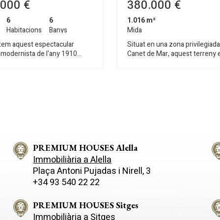
000 €
380.000 €
6
6
1.016 m²
Habitacions
Banys
Mida
em aquest espectacular
Situat en una zona privilegiad
 modernista de l'any 1910
Canet de Mar, aquest terreny 
l centre de Canet de Mar, a
a tan sols 3 minuts de l'accés 
tres de la platja. Totalment
l'autopista C-32 i a 10 minuts d
t, està compost per quatre
centre de la localitat també c
ables plantes comunicades per
amb vista a la mar. Es pot construir un
ant escala, que reflecteix tota
habitatge unifamiliar de 400m
 detalls arquitectònics de
habitatges apariats de 200m2
. Tots quatre nivells formen un
cadascuna. Norma urbanística (Clau
 de sis apartaments
R6g - Zona de cases aïllades) Parcel·la
trar, un ampli hall
mínima: 600m2 Edificabilitat: 0
x a la primera suite, disposa
PREMIUM HOUSES Alella
452,79m2 Ocupació: 30%- 30
li saló amb sortida a un jardí
Ocupació auxiliar: 5% - 50,31m
Immobiliària a Alella
mb una cuina i una habitació
Ocupació total: 352,17m2 Faç
Plaça Antoni Pujadas i Nirell, 3
b un bany complet. A la
mínima: 20ml Altura màxima: 7
+34 93 540 22 22
planta, es troben dos
metres + 30% Plantes: PB + 1PP 
ents independents, cadascun
permès habitatge unifamiliar.
amb un saló amb sortida a un
PREMIUM HOUSES Sitges
ona per a la cuina, una habitació
Immobiliària a Sitges