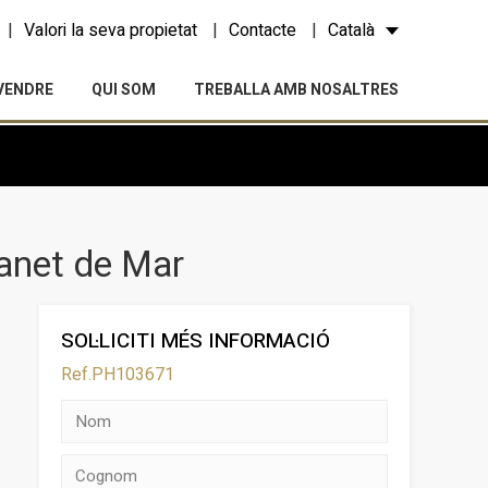
Valori la seva propietat
Contacte
Català
VENDRE
QUI SOM
TREBALLA AMB NOSALTRES
Canet de Mar
SOL·LICITI MÉS INFORMACIÓ
Ref.PH103671