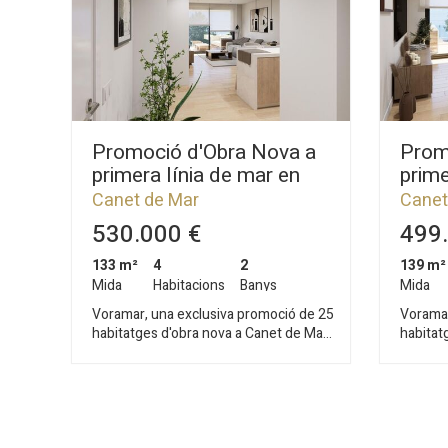
Promoció d'Obra Nova a
Prom
primera línia de mar en
prime
venda a Canet de Mar
vend
Canet de Mar
Canet
530.000 €
499.
133 m²
4
2
139 m²
Mida
Habitacions
Banys
Mida
Voramar, una exclusiva promoció de 25
Voramar
habitatges d'obra nova a Canet de Mar,
habitat
distribuïdes en tres blocs amb pisos de
distrib
2, 3 i 4 habitacions. Situada en primera
2, 3 i 4
línia de mar, aquesta promoció ofereix
línia d
un entorn privilegiat on el disseny
un entor
contemporani, la sostenibilitat i la
contempo
qualitat constructiva es combinen per
qualita