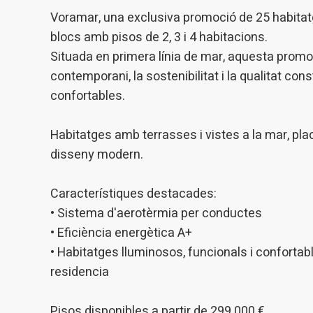
introdui
Voramar, una exclusiva promoció de 25 habitatg
Permeten
nostres
blocs amb pisos de 2, 3 i 4 habitacions.
Situada en primera línia de mar, aquesta promoc
Marketi
contemporani, la sostenibilitat i la qualitat con
confortables.
Aqueste
preferèn
dels se
navegaci
Habitatges amb terrasses i vistes a la mar, pl
l'usuari.
disseny modern.
Característiques destacades:
• Sistema d'aerotèrmia per conductes
• Eficiència energètica A+
• Habitatges lluminosos, funcionals i confortabl
residencia
Pisos disponibles a partir de 299.000 €