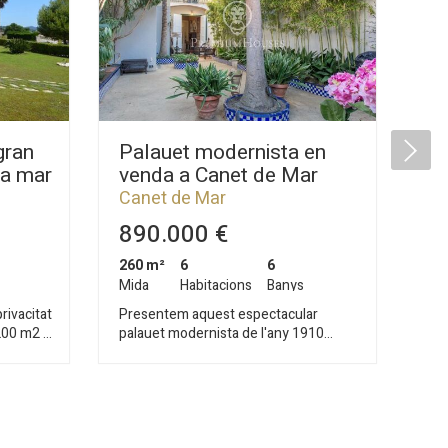
gran
Palauet modernista en
Te
la mar
venda a Canet de Mar
ve
Canet de Mar
Ca
890.000 €
3
260 m²
6
6
1.0
Mida
Habitacions
Banys
Mi
rivacitat
Presentem aquest espectacular
Sit
200 m2 i
palauet modernista de l'any 1910
Can
situat al centre de Canet de Mar, a
a t
pais
pocs metres de la platja. Totalment
l'a
n saló-
reformat, està compost per quatre
cen
ler
confortables plantes comunicades per
amb vis
itat per
una elegant escala, que reflecteix tota
hab
dobles i
mena de detalls arquitectònics de
hab