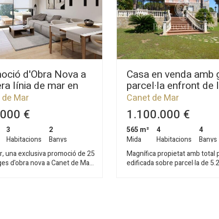
oció d'Obra Nova a
Casa en venda amb 
ra línia de mar en
parcel·la enfront de 
a a Canet de Mar
a Canet de Mar
 de Mar
Canet de Mar
000 €
1.100.000 €
3
2
565 m²
4
4
Habitacions
Banys
Mida
Habitacions
Banys
, una exclusiva promoció de 25
Magnífica propietat amb total p
ges d'obra nova a Canet de Mar,
edificada sobre parcel·la de 5.
uïdes en tres blocs amb pisos de
amb esplèndides vistes al mar.
 habitacions. Situada en primera
Distribuïda en base a grans es
e mar, aquesta promoció ofereix
consta d'un gran saló, un sego
n privilegiat on el disseny
menjador, una àmplia cuina, cel
rani, la sostenibilitat i la
climatitzat de 15 m2 amb capac
t constructiva es combinen per
a 1.500 ampolles, 3 dormitoris 