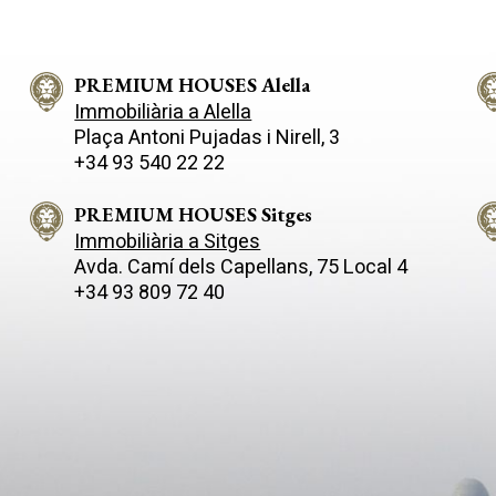
llars úniques i confortables.
una gran suite amb vestidor. El
es amb terrasses i vistes a la
soterrani es divideix entre un 
aces d'aparcament i acabats de
per a dos vehicles i 4 cambres 
 qualitat de disseny modern.
PREMIUM HOUSES Alella
diferents usos. Disposa d'una 
rístiques destacades: • Sistema
convidats, gran zona de barb
Immobiliària a Alella
èrmia per conductes • Eficiència
porxo, pista de jocs, un extens 
Plaça Antoni Pujadas i Nirell, 3
ica A+ • Habitatges lluminosos,
amb una original piscina. La propietat
+34 93 540 22 22
ls i confortables, ideals per a
disposa de dos pous d'aigua i
tot l'any o com segona
s'accedeix mitjançant un camí 
 a partir de
de seguretat flanquejat per d
PREMIUM HOUSES Sitges
nica per a
portes electroniques. Es tract
Immobiliària a Sitges
 en qualitat de vida enfront del
propietat exclusiva per a un cl
Avda. Camí­ dels Capellans, 75 Local 4
i memòria de
exigent.
+34 93 809 72 40
onibles. Consulti'ns per a
ormació o per a concertar una
 937 601 234