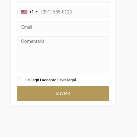
+1
tivades
He llegit i accepto
l'avís legal
 de
tal·lació
 així ho
ENVIAR
n
na web.
oc web.
urament