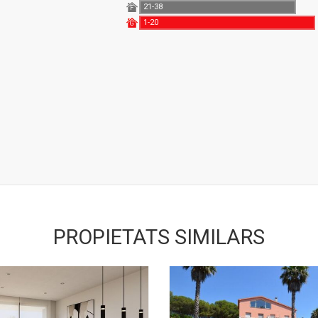
21-38
F
1-20
G
PROPIETATS SIMILARS