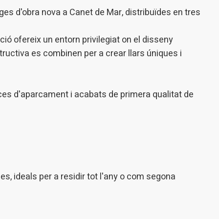
r millores en funció de l'anàlisi de les dades d'ús que fan els usuaris del
es d'obra nova a Canet de Mar, distribuïdes en tres
 desar la informació de preferència de l'usuari per millorar la qualitat
 serveis i oferir una millor experiència a través de productes recomanat
ió ofereix un entorn privilegiat on el disseny
ng i publicitat
structiva es combinen per a crear llars úniques i
s cookies són utilitzades per emmagatzemar informació sobre les
cies i les eleccions personals de l'usuari a través de l'observació cont
us hàbits de navegació. Gràcies a elles, podem conèixer els hàbits de
ó al lloc web i mostrar publicitat relacionada amb el perfil de navegac
aces d'aparcament i acabats de primera qualitat de
Guardar configuració
Acceptar totes
es, ideals per a residir tot l'any o com segona