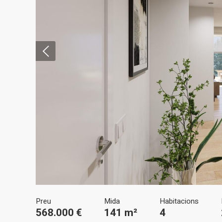
Modif
Tècniq
Aquest l
millorar
de les m
desitja,
compte 
Analít
Preu
Mida
Habitacions
Permete
568.000 €
141 m²
4
La info
de l'act