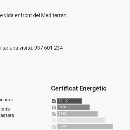
de vida enfront del Mediterrani.
tar una visita: 937 601 234
Certificat Energètic
scensor
92-100
A
81-91
B
69-80
astats
C
55-68
D
39-54
E