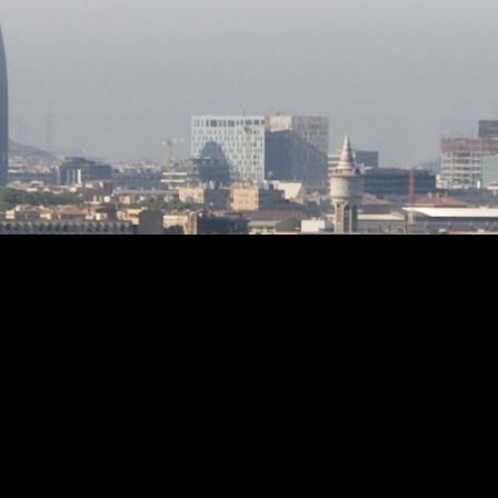
estan equipades amb una bomba d'aire
calent o fred i un termo elèctric. Tant la
fusteria exterior com la interior són de
fusta, conserva els esgrafiats
modernistes en bigues i parets i també
manté els autèntics terres hidràulics.
La propietat disposa de llicència
d'apartaments turístics. Ideal per
destinar-lo a lloguer de vacances.