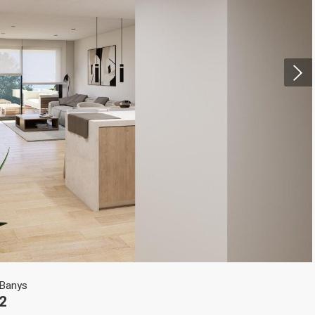
icar cookies
ues i funcionals
Sempre ac
loc web utilitza cookies pròpies per recopilar informació amb la finalitat
 els nostres serveis. Si continua navegant, suposa l'acceptació de la ins
ateixes. L'usuari té la possibilitat de configurar el navegador podent, si
 impedir que siguin instal·lades al disc dur, encara que haurà de tenir e
que aquesta acció podrà ocasionar dificultats de navegació de la pàgi
iques i personalització
Banys
n fer el seguiment i l'anàlisi del comportament dels usuaris d'aquest ll
2
rmació recollida mitjançant aquest tipus de cookies s'utilitza en el mes
ivitat del web per a l'elaboració de perfils de navegació dels usuaris per