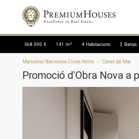
568.000 €
141 m²
4
Habitacions
2
Banys
Maresme/Barcelona Costa Norte
Canet de Mar
Promoció d'Obra Nova a p