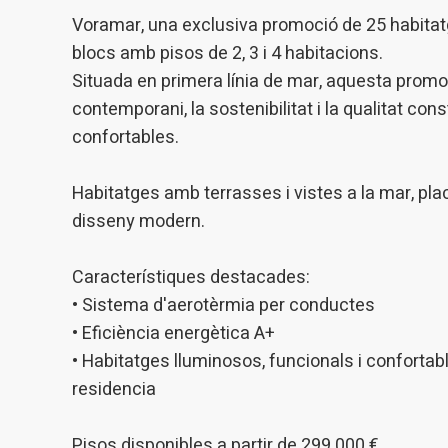
introdui
Voramar, una exclusiva promoció de 25 habitatg
Permeten
nostres
blocs amb pisos de 2, 3 i 4 habitacions.
Situada en primera línia de mar, aquesta promoc
Marketi
contemporani, la sostenibilitat i la qualitat con
confortables.
Aqueste
preferèn
dels se
navegaci
Habitatges amb terrasses i vistes a la mar, pl
l'usuari.
disseny modern.
Característiques destacades:
• Sistema d'aerotèrmia per conductes
• Eficiència energètica A+
• Habitatges lluminosos, funcionals i confortabl
residencia
Pisos disponibles a partir de 299.000 €