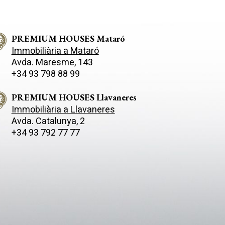
bles.
a crear llars úniques i confortables.
a c
es a la
Habitatges amb terrasses i vistes a la
Hab
abats de
mar, places d'aparcament i acabats de
mar
odern.
PREMIUM HOUSES Mataró
primera qualitat de disseny modern.
pri
• Sistema
Característiques destacades: • Sistema
Car
Immobiliària a Mataró
ficiència
d'aerotèrmia per conductes • Eficiència
d'a
Avda. Maresme, 143
minosos,
energètica A+ • Habitatges lluminosos,
ene
+34 93 798 88 99
s per a
funcionals i confortables, ideals per a
fun
residir tot l'any o com segona
res
residencia Pisos disponibles a partir de
residencia Pi
PREMIUM HOUSES Llavaneres
299.000 € Una oportunitat única per a
299.000 € Un
Immobiliària a Llavaneres
ront del
invertir en qualitat de vida enfront del
inv
Avda. Catalunya, 2
Mediterrani. Plans i memòria de
Mediterr
+34 93 792 77 77
qualitats disponibles. Consulti'ns per a
qualit
tar una
més informació o per a concertar una
més
visita: 937 601 234
vis