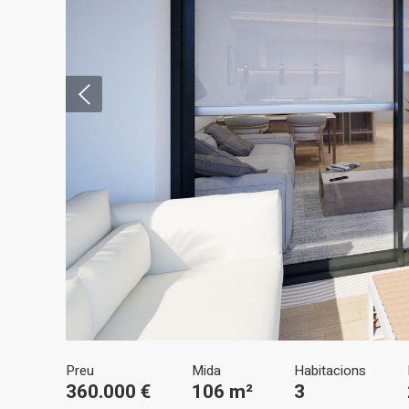
Modif
Tècniq
Aquest l
millorar
de les m
desitja,
compte 
Analít
Preu
Mida
Habitacions
Permete
360.000 €
106 m²
3
La info
de l'act