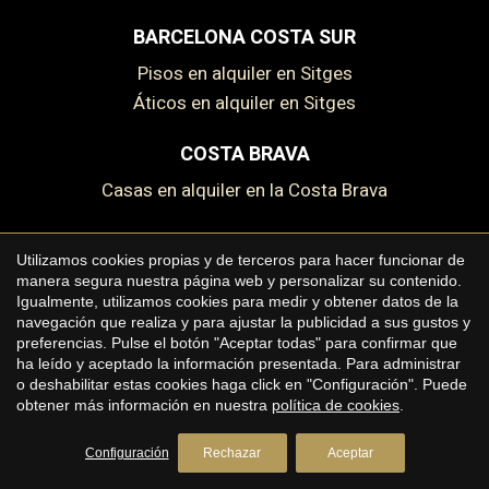
BARCELONA COSTA SUR
Pisos en alquiler en Sitges
Áticos en alquiler en Sitges
COSTA BRAVA
Casas en alquiler en la Costa Brava
Utilizamos cookies propias y de terceros para hacer funcionar de
Guardar configuración
Aceptar todas
manera segura nuestra página web y personalizar su contenido.
Copyright © 2026 Premium Houses
Igualmente, utilizamos cookies para medir y obtener datos de la
navegación que realiza y para ajustar la publicidad a sus gustos y
Aviso legal
preferencias. Pulse el botón "Aceptar todas" para confirmar que
ha leído y aceptado la información presentada. Para administrar
Política de privacidad
o deshabilitar estas cookies haga click en "Configuración". Puede
Política de cookies
obtener más información en nuestra
política de cookies
.
by
iEstrategic
Configuración
Rechazar
Aceptar