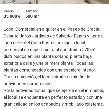
Precio
Tamaño
Modificar cookies
35.000 €
500 m²
Técnicas y funcionales
Siempre activas
Local Comercial en alquiler en el Paseo de Gracia.
Delante de los Jardines de Salvador Espriu y justo al
Este sitio web utiliza Cookies propias para recopilar
información con la finalidad de mejorar nuestros servicios.
lado del Hotel Casa Fuster, se alquila local
Si continua navegando, supone la aceptación de la
instalación de las mismas. El usuario tiene la posibilidad
comercial de superficie total construida 570 m2
de configurar su navegador pudiendo, si así lo desea,
impedir que sean instaladas en su disco duro, aunque
distribuidos en una planta sótano, planta baja
deberá tener en cuenta que dicha acción podrá ocasionar
exterior a calle y una primera planta. Todas las
dificultades de navegación de la página web.
plantas comunicadas con una escalera interior.
Analíticas y personalización
Por su ubicación, el local admite un sin fin de
actividades comerciales
Permiten realizar el seguimiento y análisis del
comportamiento de los usuarios de este sitio web. La
Por la actividad actual que se ejerce en el inmueble,
información recogida mediante este tipo de cookies se
utiliza en la medición de la actividad de la web para la
el local se encuentra en perfecto estado y con una
elaboración de perfiles de navegación de los usuarios con
el fin de introducir mejoras en función del análisis de los
gran calidad en los acabados y mobiliario existente.
datos de uso que hacen los usuarios del servicio. Permiten