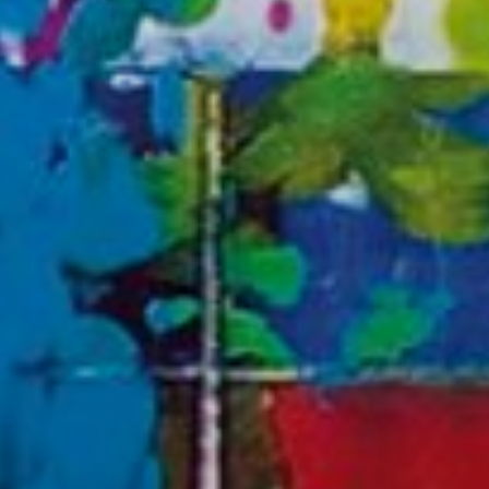
icas y personalización
n realizar el seguimiento y análisis del comportamiento de los usuarios
b. La información recogida mediante este tipo de cookies se utiliza en l
n de la actividad de la web para la elaboración de perfiles de navegac
rios con el fin de introducir mejoras en función del análisis de los dato
en los usuarios del servicio. Permiten guardar la información de prefe
ario para mejorar la calidad de nuestros servicios y para ofrecer una m
ncia a través de productos recomendados.
ing y publicidad
ookies son utilizadas para almacenar información sobre las preferencia
nes personales del usuario a través de la observación continuada de s
 de navegación. Gracias a ellas, podemos conocer los hábitos de nave
tio web y mostrar publicidad relacionada con el perfil de navegación del
.
Guardar configuración
Aceptar todas