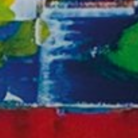
 de este
a
ión de
s de uso
rencia
ejor
s y
us
gación