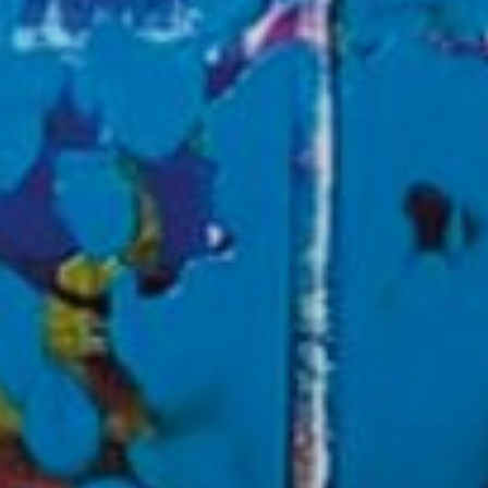
Analít
Permite
sitio we
medició
los usua
que hac
del usu
experie
Market
Estas c
eleccio
hábitos
en el si
usuario