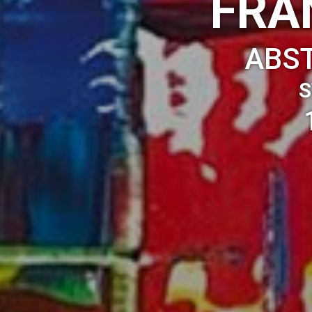
FRA
ABS
S