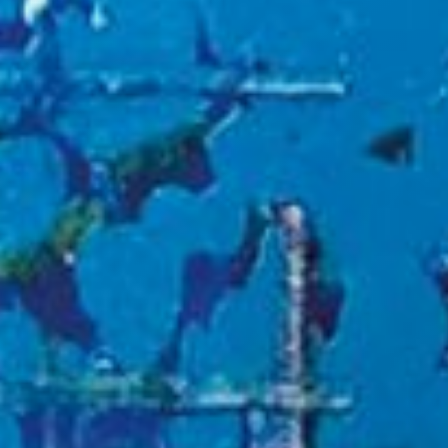
Modif
Técnic
Este sit
mejorar
instala
pudiend
deberá 
de la p