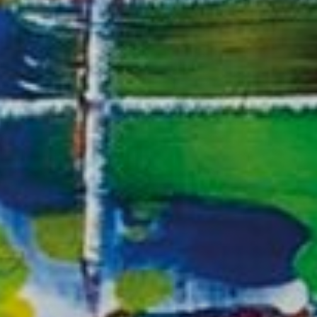
activas
d de
egador
ue
egación