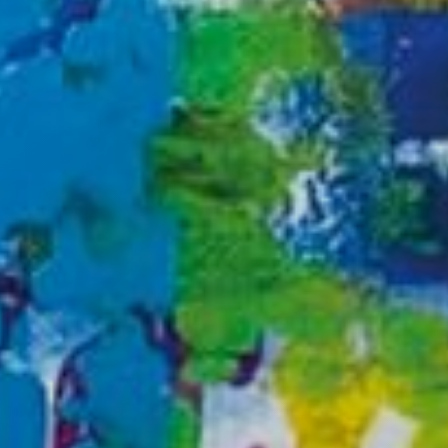
icar cookies
as y funcionales
Siempre 
io web utiliza Cookies propias para recopilar información con la finalida
 nuestros servicios. Si continua navegando, supone la aceptación de la
ción de las mismas. El usuario tiene la posibilidad de configurar su nav
o, si así lo desea, impedir que sean instaladas en su disco duro, aunq
tener en cuenta que dicha acción podrá ocasionar dificultades de nav
ágina web.