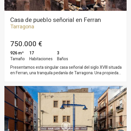
Casa de pueblo señorial en Ferran
Tarragona
750.000 €
926 m²
17
3
Tamaño
Habitaciones
Baños
Presentamos esta singular casa señorial del siglo XVIII situada
en Ferran, una tranquila pedanía de Tarragona. Una propiedad
de gran valor arquitectónico que conserva el carácter y la
esencia de las construcciones de época. La vivienda se
distribuye en tres plantas más un torreón. La planta baja se
abre a un amplio hall distribuidor con acceso al jardín, que
contiene varias construcciones auxiliares con múltiples
posibilidades de uso. La primera y la segunda planta reúnen
un total de 17 estancias y 3 baños, ofreciendo una
distribución excepcional para adaptarla como gran vivienda
familiar, residencia bifamiliar, hotel boutique, casa rural o
cualquier otro proyecto que requiera amplios espacios y