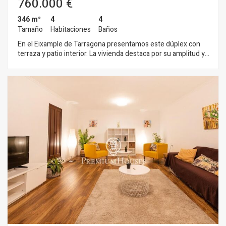
760.000 €
346 m²
4
4
Tamaño
Habitaciones
Baños
En el Eixample de Tarragona presentamos este dúplex con
terraza y patio interior. La vivienda destaca por su amplitud y
una distribución singular que aporta carácter y funcionalidad.
La propiedad se organiza en dos plantas. En la planta principal
se desarrolla la zona de día, compuesta por un comedor con
salida a la terraza, una sala de estar conectada, un salón
independiente y una cocina con lavadero. La terraza, amplia y
bien orientada, ofrece vistas abiertas y panorámicas. La zona
de noche se compone de dos habitaciones dobles, una de
ellas en suite, además de un segundo baño completo. En la
planta inferior encontramos uno de los espacios más
diferenciales de la vivienda: una amplia biblioteca con acceso
directo al patio interior, un ambiente versátil y con mucha
personalidad. Esta planta también dispone de un aseo de
cortesía. Como valor añadido, la propiedad cuenta con un
apartamento independiente, con entrada propia, configurado
tipo suite y con licencia turística, lo que aporta una
interesante oportunidad de rentabilidad o espacio adicional
para invitados. El Eixample de Tarragona es un entorno