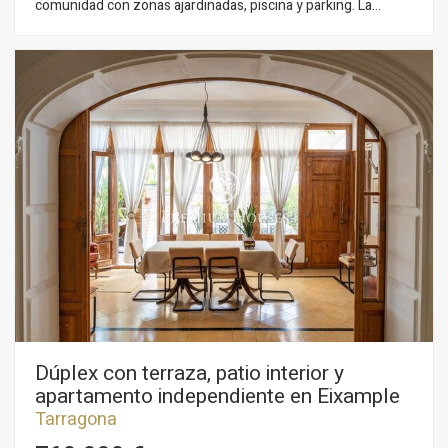
comunidad con zonas ajardinadas, piscina y parking. La
vivienda destaca por sus amplios espacios, su distribución
funcional y su ubicación en una de las zonas residenciales
más valoradas de Tarragona, próxima al mar y rodeada de
tranquilidad. La vivienda se distribuye en dos plantas. En la
planta baja encontramos hall de entrada, seguido de una
amplia cocina de la marca Santos con isla abierta al salón-
comedor, con salida directa a la terraza. Un aseo de cortesía
da servicio a esta planta. La primera planta alberga cuatro
habitaciones: dos individuales, una habitación doble y una
suite, además de un baño completo. La propiedad cuenta con
placas solares lo que permite un ahorro en la factura de luz. El
barrio de Els Músics, perteneciente a las Urbanitzacions de
Llevant de Tarragona, es una zona residencial de alto standing
caracterizada por sus amplias viviendas, entorno tranquilo y
proximidad a las playas y al centro de la ciudad.
Dúplex con terraza, patio interior y
apartamento independiente en Eixample
Tarragona