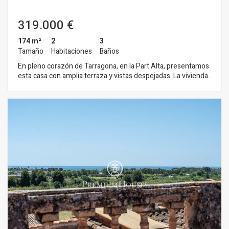
Romana, así como de rápidas conexiones con el centro de
Tarragona y las principales vías de comunicación.
319.000 €
174 m²
2
3
Tamaño
Habitaciones
Baños
En pleno corazón de Tarragona, en la Part Alta, presentamos
esta casa con amplia terraza y vistas despejadas. La vivienda
se distribuye en cinco plantas. La planta baja se abre a un
amplio hall de entrada. La primera planta contiene una sala, un
aseo de cortesía y una habitación simple. La segunda planta
se presenta como un espacio de trabajo, pero puede tener el
uso polivalente. Conecta con exterior mediante un balcón. La
tercera planta alberga la zona de estar con un salón, un
comedor y una cocina office. Un baño completo se sitúa en
esta planta. La cuarta y la última planta es una habitación en
suite con salida a la terraza y vistas despejadas. La Part Alta
es el casco histórico de Tarragona y uno de los barrios con
más personalidad de la ciudad. Se encuentra en la zona más
elevada de la antigua Tarraco romana y concentra gran parte
del patrimonio monumental declarado Patrimonio de la
Humanidad por la UNESCO.