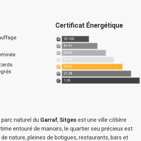
Certificat Énergétique
auffage
92-100
A
81-91
B
69-80
heminée
C
55-68
D
39-54
E
égrés
21-38
F
1-20
G
u parc naturel du
Garraf
,
Sitges
est une ville côtière
time entouré de manoirs, le quartier seu précieux est
de nature, pleines de botigues, restaurants, bars et