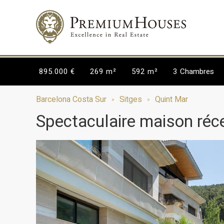
895.000 €
269 m²
592 m²
3
Chambres
Barcelona Costa Sur
Sitges
Quint Mar
Spectaculaire maison ré