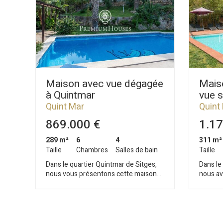
Maison avec vue dégagée
Maiso
à Quintmar
vue s
Quint Mar
Quint
869.000 €
1.17
289 m²
6
4
311 m²
Taille
Chambres
Salles de bain
Taille
Dans le quartier Quintmar de Sitges,
Dans le
nous vous présentons cette maison
nous av
avec jardin et piscine. La propriété a
indépen
une vue dégagée sur les montagnes.
proprié
Elle est divisée en trois appartements.
maison 
Au premier étage, nous trouvons le
piscine. La propriété est divisée 
premier appartement. La zone jour
deux ét