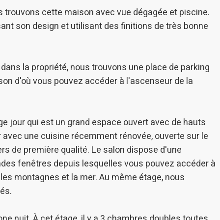
e et Personnalisation
us trouvons cette maison avec vue dégagée et piscine.
ettent le suivi et l'analyse du comportement des utilisateurs de ce site.
 son design et utilisant des finitions de très bonne
ions collectées via ce type de cookies sont utilisées pour mesurer l'acti
 l'élaboration des profils de navigation des utilisateurs afin d'introdui
ations basées sur l'analyse des données d'utilisation effectuée par les
eurs du service. . Ils nous permettent de sauvegarder les informations d
ce de l'utilisateur pour améliorer la qualité de nos services et offrir une
 dans la propriété, nous trouvons une place de parking
re expérience grâce aux produits recommandés.
ison d'où vous pouvez accéder à l'ascenseur de la
ing et Publicité
ies sont utilisés pour stocker des informations sur les préférences et 
ls de l'utilisateur grâce à l'observation continue de ses habitudes de
age jour qui est un grand espace ouvert avec de hauts
ion. Grâce à eux, nous pouvons connaître les habitudes de navigation s
 et afficher des publicités liées au profil de navigation de l'utilisateur.
r avec une cuisine récemment rénovée, ouverte sur le
rs de première qualité. Le salon dispose d'une
Enregistrer les paramètres
Tout accepter
ndes fenêtres depuis lesquelles vous pouvez accéder à
ur les montagnes et la mer. Au même étage, nous
és.
one nuit. À cet étage, il y a 3 chambres doubles toutes