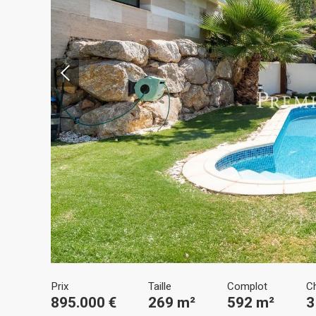
Modif
Techni
Ce site 
d'amélio
L'utilis
empêcher
telle ac
Prix
Taille
Complot
C
895.000 €
269 m²
592 m²
3