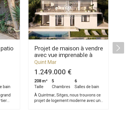
 patio
Projet de maison à vendre
Te
avec vue imprenable à
à 
Quintmar
Qu
Quint Mar
1.249.000 €
2
208 m²
5
6
65
e bain
Taille
Chambres
Salles de bain
Tail
 grand
À Quintmar, Sitges, nous trouvons ce
Dan
rtier
projet de logement moderne avec une
nou
vue imprenable. La propriété aura un
une vu
érieurs
jardin et une piscine. En profitant
mèt
nt un
d'espaces ouverts et orientés plein
mai
sud, la maison recevra beaucoup de
étag
ussée,
lumière naturelle tout au long de la
d'u