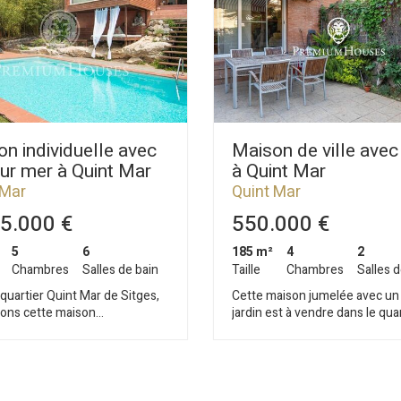
n individuelle avec
Maison de ville avec
ur mer à Quint Mar
à Quint Mar
 Mar
Quint Mar
5.000 €
550.000 €
5
6
185 m²
4
2
Chambres
Salles de bain
Taille
Chambres
Salles d
 quartier Quint Mar de Sitges,
Cette maison jumelée avec un
ons cette maison
jardin est à vendre dans le qua
dante avec vue sur mer. La
Quint Mar de Sitges. La propriété offre
té est exposée plein sud. La
une vue depuis les étages sup
dispose d'un jardin et d'une
et a aussi un garage comprena
en
véhicule . La maison est composée de
ages. En accédant à la maison,
quatre étages. Au rez-de-cha