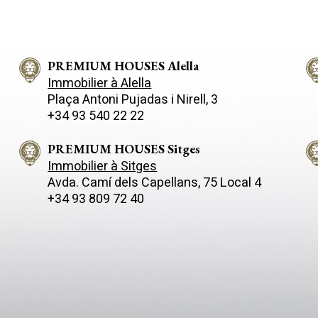
rouvons une grande chambre
nous avons un salon-salle à m
de type suite avec salle de bain
une cuisine séparée. Depuis le s
tage, nous
y a une sortie sur une terrasse
n grand salon-salle à manger et
d'environ 50m2. Enfin, un WC i
ine ouverte avec un cellier et
PREMIUM HOUSES Alella
dessert l'étage. Au premier étage,
nderie. Ensuite, nous trouvons
nous accédons à la zone nuit.
Immobilier à Alella
mbre double avec placards
disposons de deux chambres 
Plaça Antoni Pujadas i Nirell, 3
, des toilettes invités et une
et depuis l'une d'elles vous a
+34 93 540 22 22
hambre de service avec sa
à une terrasse. Ensuite, il y a 
alle de bain ainsi qu'un accès à
chambres simples. Une salle d
errasse. Au deuxième
complète dessert tout l'étage. A
PREMIUM HOUSES Sitges
nous avons deux chambres
deuxième étage, nous trouvo
Immobilier à Sitges
 avec placards intégrés, une
mansarde avec accès à une g
Avda. Camí­ dels Capellans, 75 Local 4
e bain complète desservant les
terrasse. Au sous-sol, la maison
+34 93 809 72 40
ambres et une grande terrasse
dispose d'un garage pouvant ac
 pourrez profiter d'une vue
une voiture et d'un espace de
ur la mer. La propriété
stockage. Le quartier Quintmar de
d deux studios séparés avec
Sitges se distingue par sa tranqu
lles de bain complètes et un
dispose d'un accès facile et ra
 une voiture. Le quartier
l'autoroute C-32 en direction 
r de Sitges se distingue par sa
Barcelone et de l'aéroport El Pr
lité. Il dispose d'un accès rapide
e à l'autoroute C-32 en direction