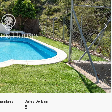
ier les cookies
que et Fonctionnel
Toujou
Web utilise ses propres cookies pour collecter des informations afin
rer nos services. Si vous continuez à naviguer, vous acceptez leur insta
ateur a la possibilité de configurer son navigateur, pouvant, s'il le souhai
 leur installation sur son disque dur, même s'il doit garder à l'esprit 
tion peut entraîner des difficultés de navigation sur le site.
hambres
Salles De Bain
5