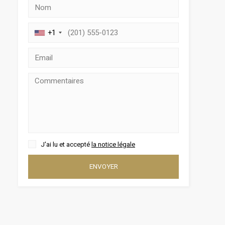
+1
J'ai lu et accepté
la notice légale
rs actif
ENVOYER
llation.
te,
qu'une