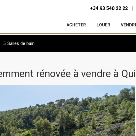
+34 93 540 22 22
ACHETER
LOUER
VENDR
5
Salles de bain
cemment rénovée à vendre à Qu