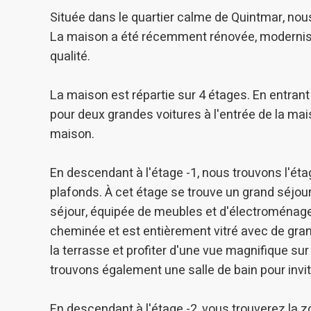
Analys
Située dans le quartier calme de Quintmar, no
Ils perm
La maison a été récemment rénovée, modernisant
informat
Web pour
qualité.
amélior
utilisat
préféren
La maison est répartie sur 4 étages. En entrant
meilleu
pour deux grandes voitures à l'entrée de la ma
Market
maison.
Ces cook
personne
En descendant à l'étage -1, nous trouvons l'ét
navigat
site Web
plafonds. À cet étage se trouve un grand séjou
séjour, équipée de meubles et d'électroménage
cheminée et est entièrement vitré avec de gra
la terrasse et profiter d'une vue magnifique s
trouvons également une salle de bain pour invit
En descendant à l'étage -2, vous trouverez la z