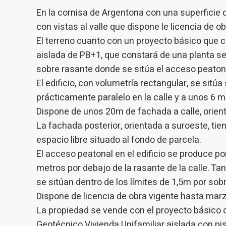
utilisat
En la cornisa de Argentona con una superficie
préféren
meilleu
con vistas al valle que dispone le licencia de o
El terreno cuanto con un proyecto básico que c
Market
aislada de PB+1, que constará de una planta se
Ces cook
sobre rasante donde se sitúa el acceso peaton
personne
El edificio, con volumetría rectangular, se sitú
navigat
site Web
prácticamente paralelo en la calle y a unos 6 m
Dispone de unos 20m de fachada a calle, orien
La fachada posterior, orientada a suroeste, tie
espacio libre situado al fondo de parcela.
El acceso peatonal en el edificio se produce po
metros por debajo de la rasante de la calle. Tan
se sitúan dentro de los límites de 1,5m por sobr
Dispone de licencia de obra vigente hasta mar
La propiedad se vende con el proyecto básico de
Geotécnico Vivienda Unifamiliar aislada con pi