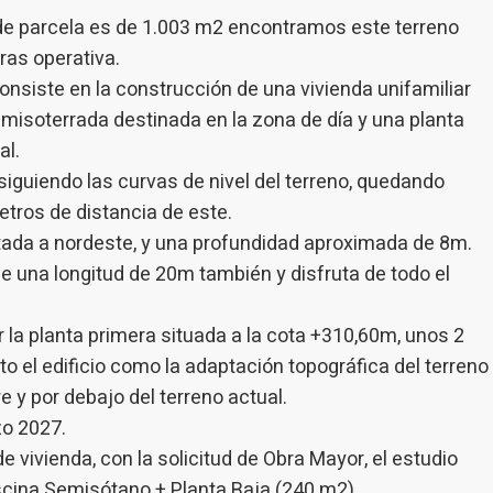
eurs du service. . Ils nous permettent de sauvegarder les informations d
 de parcela es de 1.003 m2 encontramos este terreno
ce de l'utilisateur pour améliorer la qualité de nos services et offrir une
re expérience grâce aux produits recommandés.
bras operativa.
onsiste en la construcción de una vivienda unifamiliar
ing et Publicité
misoterrada destinada en la zona de día y una planta
ies sont utilisés pour stocker des informations sur les préférences et 
al.
ls de l'utilisateur grâce à l'observation continue de ses habitudes de
a siguiendo las curvas de nivel del terreno, quedando
ion. Grâce à eux, nous pouvons connaître les habitudes de navigation s
 et afficher des publicités liées au profil de navigation de l'utilisateur.
etros de distancia de este.
tada a nordeste, y una profundidad aproximada de 8m.
Enregistrer les paramètres
Tout accepter
ne una longitud de 20m también y disfruta de todo el
r la planta primera situada a la cota +310,60m, unos 2
to el edificio como la adaptación topográfica del terreno
e y por debajo del terreno actual.
zo 2027.
 vivienda, con la solicitud de Obra Mayor, el estudio
scina Semisótano + Planta Baja (240 m2).