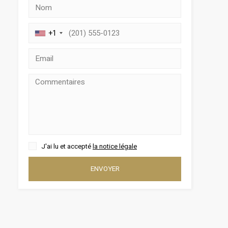
+1
rs actif
llation.
te,
J'ai lu et accepté
la notice légale
qu'une
ENVOYER
 Les
vité du
re des