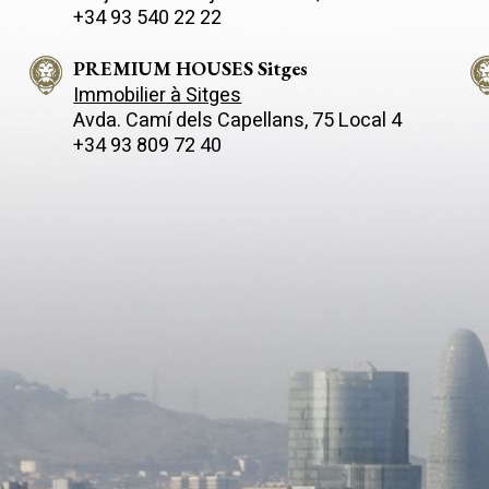
iel haut de gamme. La
inferior: – Habitación polivale
+34 93 540 22 22
té est actuellement répartie sur
(despacho, invitados, juegos…
 rez-de-chaussée
Segunda sala de estar-comed
le une spacieuse pièce de vie
chimenea – Zona taller y gimn
PREMIUM HOUSES Sitges
lon et salle à manger, une
Baño con ducha – Garaje para
Immobilier à Sitges
 indépendante ainsi qu’une
En el exterior: – Jardín llano y muy
Avda. Camí­ dels Capellans, 75 Local 4
ie. Ce niveau comprend
soleado – Espacio con posibil
+34 93 809 72 40
nt trois chambres doubles,
construir una piscina – Pozo propio –
 suite, et quatre salles de
Depósito subterráneo de 15 m
Toutes les pièces disposent de
riego Caracteristicas principales:
s. À l’étage, se trouve
Suelos de parquet, Calefacción de gas
rtement indépendant avec
natural, Reformada integramente,
office, séjour-salle à manger,
espacios cálidos y acogedores
hambres et une salle de bains,
de luz natural. Lista para entrar
ur recevoir des invités, loger du
Una casa práctica, pensada pa
el ou disposer d’un espace
disfrutar y lista para entrar a vi
 autonome. Le niveau
dudes en consultarnos para qu
ur comprend le garage, ainsi que
facilitemso más información o
èces supplémentaires et une
una visita
e bains, offrant de nombreuses
ités d’aménagement. Une
té aux dimensions
onnelles et au potentiel
able, idéale pour les