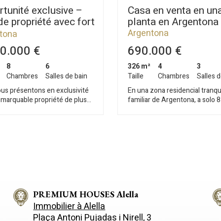
tunité exclusive –
Casa en venta en un
e propriété avec fort
planta en Argentona
tiel
Argentona
tona
0.000 €
690.000 €
8
6
326 m²
4
3
Chambres
Salles de bain
Taille
Chambres
Salles d
us présentons en exclusivité
En una zona residencial tranqui
emarquable propriété de plus
familiar de Argentona, a solo 
m² construits, implantée sur
caminando del centro, encon
te parcelle de 6 000 m², offrant
esta vivienda recientemente
ortunité rare de créer une
reformada con 326 m² construi
ce sur mesure dans un
una Parcela 790 m² Destaca por su
ent privilégié. La maison
cómoda y funcional distribució
te une rénovation, permettant
pensada para hacer la vida diar
rs propriétaires de la
una unica planta: En la planta pr
rmer entièrement selon leurs
– Salón amplio con chimenea 
t leur style de vie. Ses volumes
abierta de 30 m² con salida dir
, sa distribution flexible et
PREMIUM HOUSES Alella
terraza y comedor exterior – 
rain exceptionnel constituent
dormitorios – 1 suite con bañ
Immobilier à Alella
e idéale pour un projet
hidromasaje – 1 baño complet
Plaça Antoni Pujadas i Nirell, 3