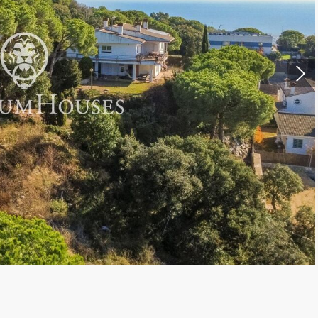
ier les cookies
que et Fonctionnel
Toujou
Web utilise ses propres cookies pour collecter des informations afin
rer nos services. Si vous continuez à naviguer, vous acceptez leur insta
ateur a la possibilité de configurer son navigateur, pouvant, s'il le souhai
 leur installation sur son disque dur, même s'il doit garder à l'esprit 
tion peut entraîner des difficultés de navigation sur le site.
e et Personnalisation
ettent le suivi et l'analyse du comportement des utilisateurs de ce site.
ions collectées via ce type de cookies sont utilisées pour mesurer l'acti
 l'élaboration des profils de navigation des utilisateurs afin d'introdui
ations basées sur l'analyse des données d'utilisation effectuée par les