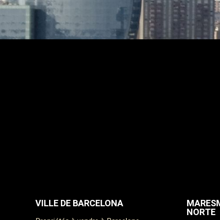
acquére
confiden
créer u
personn
VILLE DE BARCELONA
MARESM
NORTE