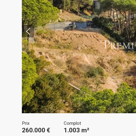
Modif
Techni
Ce site 
d'amélio
L'utilis
empêcher
telle ac
Analys
Ils perm
Prix
Complot
informat
260.000 €
1.003 m²
Web pour
amélior