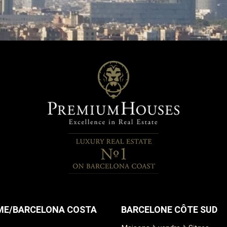
urs à la recherche d’espace, de
tialité et de la possibilité de
ne résidence unique et
alisée.
E/BARCELONA COSTA
BARCELONE CÔTE SUD